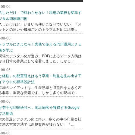
-08-06
入しただけ」で終わらせない！現場の業務を変革す
ジタル印刷運用術
入したけれど、いまいち使いこなせていない」「オ
ットとの違いや機械ごとのトラブル対応に現場...
-08-06
トラブルにさよなら！実務で使えるPDF運用とチェ
術を学ぶ
現場のデジタル化が進み、PDFによるデータ入稿は
かり日常の作業として定着しました。しかし...
-08-06
と経験」の配置替えはもう卒業！利益を生み出す工
イアウトの標準設計法
工場のレイアウトは、生産効率と収益性を大きく左
る非常に重要な要素です。しかし多くの現場で...
-08-06
bが苦手な印刷会社へ。地元顧客を獲得するGoogle
プ活用術
検索の普及とデジタル化に伴い、多くの中小印刷会社
従来の営業方法では新規案件が獲れない」「...
-08-06