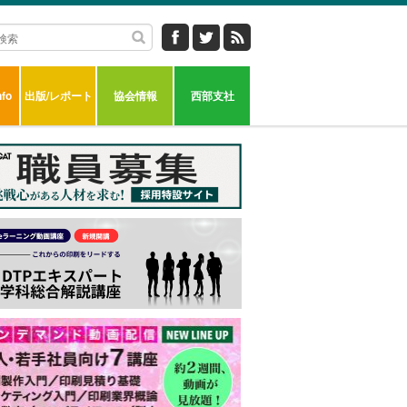
fo
出版/レポート
協会情報
西部支社