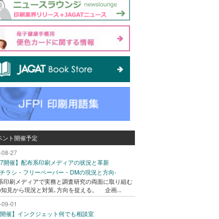
ベント開催予定
-08-27
/27開催】配布系印刷メディアの状況と革新
込チラシ・フリーペーパー・DMの現況と方向-
系印刷メディアで実務と調査研究の両面に取り組む
の知見から現況と対策､方向を捉える。 企画...
-09-01
/1開催】インクジェット何でも相談室