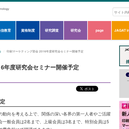
通信教育
資格制度
研究調査
研究会
page
JAGAT in
会
印刷マーケティング部会 2016年度研究会セミナー開催予定
16年度研究会セミナー開催予定
予定
の動向を考える上で、関係の深い各界の第一人者やご活躍
会一般会員は2名まで、上級会員は3名まで、特別会員は5