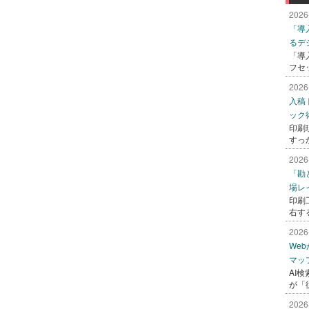
2026
「導
るデ
「導
フセ
2026
入稿
ック
印刷
すっ
2026
「勘
場レ
印刷
右す
2026
We
マッ
AI
が「
2026