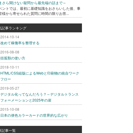
まさら聞けない疑問から最先端の話まで～
ベントでは、最初に基礎知識をおさらいした後、事
皆様から寄せられた質問に時間の限りお答...
気記事ランキング
2014-10-14
改めて稼働率を整理する
2016-08-08
括弧類の使い方
2018-10-11
HTML/CSS組版によるWebと印刷物の統合ワーク
フロー
2019-05-27
デジタル化ってなんだろう？～デジタルトランス
フォーメーションと2025年の崖
2015-10-08
日本の便色カラーカードの世界的な広がり
新記事一覧