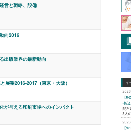
経営と戦略、設備
向2016
る出版業界の最新動向
展望2016-2017（東京・大阪）
イ
2026
【8
-折
化が与える印刷市場へのインパクト
配布
3人
2026
【9