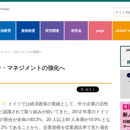
通信教育
資格制度
研究調査
研究会
page
JAGAT in
ーション・マネジメントの強化へ
ン・マネジメントの強化へ
いて
ドイツでは経済政策の実績として、中小企業の活性
認識されて取り組みが続いてきた。2012 年度のドイツ
合が全体の83.2%、20 人以上50 人未満が10.0% とな
3.2% であることから、企業規模を従業員比率で見た場合