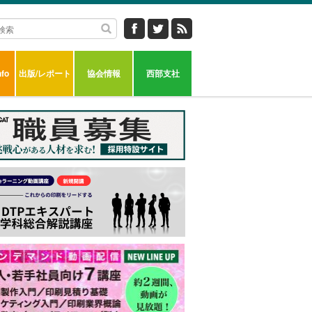
fo
出版/レポート
協会情報
西部支社