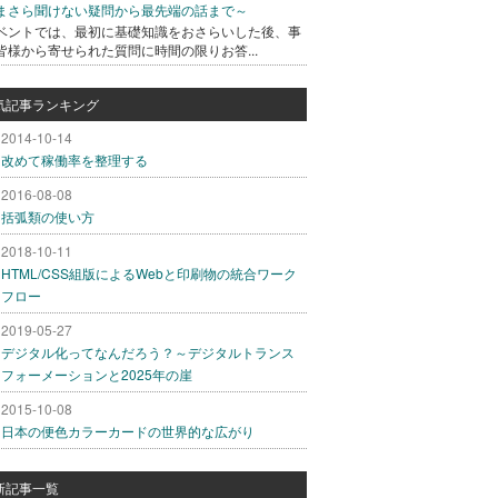
まさら聞けない疑問から最先端の話まで～
ベントでは、最初に基礎知識をおさらいした後、事
皆様から寄せられた質問に時間の限りお答...
気記事ランキング
2014-10-14
改めて稼働率を整理する
2016-08-08
括弧類の使い方
2018-10-11
HTML/CSS組版によるWebと印刷物の統合ワーク
フロー
2019-05-27
デジタル化ってなんだろう？～デジタルトランス
フォーメーションと2025年の崖
2015-10-08
日本の便色カラーカードの世界的な広がり
新記事一覧