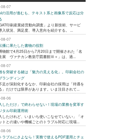
-08-07
AIの活用が進むも、テキスト系と画像系で反応は分
る
AGAT印刷産業経営動向調査」より新技術、サービ
導入状況、満足度、導入意向を紹介する。 ...
-08-07
伝播に果たした書物の役割
博物館で4月25日から7月20日まで開催された「名
生展 ヴァチカン教皇庁図書館Ⅲ＋」は、過...
-08-07
難を突破する鍵は「魅力の見える化」。印刷会社の
ブランディング
不足が深刻化するなか、印刷会社の採用は「待遇を
る」だけでは限界があります。いま注目されて...
-08-06
入しただけ」で終わらせない！現場の業務を変革す
ジタル印刷運用術
入したけれど、いまいち使いこなせていない」「オ
ットとの違いや機械ごとのトラブル対応に現場...
-08-06
トラブルにさよなら！実務で使えるPDF運用とチェ