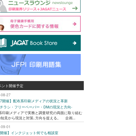
ベント開催予定
-08-27
/27開催】配布系印刷メディアの状況と革新
込チラシ・フリーペーパー・DMの現況と方向-
系印刷メディアで実務と調査研究の両面に取り組む
の知見から現況と対策､方向を捉える。 企画...
-09-01
/1開催】インクジェット何でも相談室