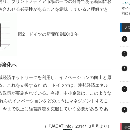
）となっており、プリントメディア市場の一つの分野である新聞にお
～い
本イ
み合わせる必要性があることを意味し ていると理解でき
前に
人
図2 ドイツの新聞印刷2013 年
1
2
の強化へ
3
域経済ネットワークを利用し、イノベーションの向上と原
る。これを支援するた め、ドイツでは、連邦経済エネル
4
る政策が実施されている。今後、中小企業は、このような
これらのイノベーションをどのようにマネジメントするこ
、今まで以上に経営課題を克服していく必要があるで あ
5
（『JAGAT info』2014年3月号より）
最