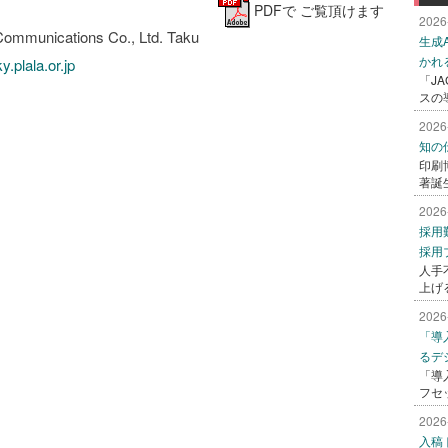
PDFで ご覧頂けます
2026
ommunications Co., Ltd. Taku
生成
かれ
plala.or.jp
「J
スの
2026
知の
印刷
著誕
2026
採用
採用
人手
上げ
2026
「導
るデ
「導
フセ
2026
入稿