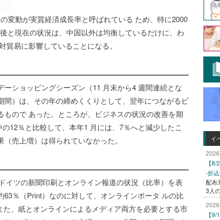
の変動が実質経済成長率と呼ばれている ため、特に2000
の前後と現在の状況は、中国以外は均衡しているだけに、わ
と対貿易に影響していることになる。
ーショッピングシーズン（11 月末から4 週間連続とな
期間）は、その年の締めくくりとして、翌年につながるビ
るもので あった。ところが、ビジネスの状況の改善を期
月中の12％と比較して、本年1 月には、7％へと減少したこ
イ
果（売上増）は得られていなかった。
2026
【8
-折
度のドイツの新聞印刷とオンライン報道の状況（比率）を表
配布
3人
3％（Print）なのに対して、オンラインポータ ルの比
2026
る。また、紙とオンラインによるメディア両方を必要とする市
【9