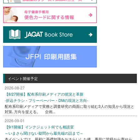
イベント開催予定
2026-08-27
【8/27開催】配布系印刷メディアの状況と革新
-折込チラシ・フリーペーパー・DMの現況と方向-
配布系印刷メディアで実務と調査研究の両面に取り組む3人の知見から現況と
対策､方向を捉える。 企画...
2026-09-01
【9/1開催】インクジェット何でも相談室
～いまさら聞けない疑問から最先端の話まで～
本イベントでは、最初に基礎知識をおさらいした後、事前に皆様から寄せら