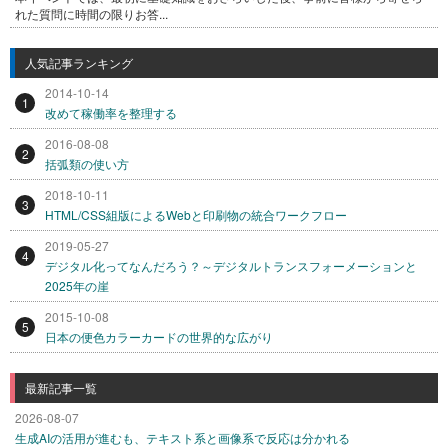
れた質問に時間の限りお答...
人気記事ランキング
2014-10-14
1
改めて稼働率を整理する
2016-08-08
2
括弧類の使い方
2018-10-11
3
HTML/CSS組版によるWebと印刷物の統合ワークフロー
2019-05-27
4
デジタル化ってなんだろう？～デジタルトランスフォーメーションと
2025年の崖
2015-10-08
5
日本の便色カラーカードの世界的な広がり
最新記事一覧
2026-08-07
生成AIの活用が進むも、テキスト系と画像系で反応は分かれる