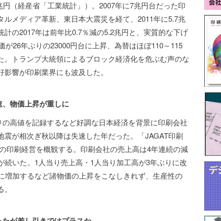
.3兆円（経産省「工業統計」）。2007年に7兆円台だった印
ルメディア革新、東日本大震災を経て、2011年に5.7兆
の2017年は前年比0.7％減の5.2兆円と、実質的な下げ
が26年ぶりの23000円台に上昇、為替はほぼ110～115
た。トランプ大統領によるブロック経済化を危ぶむ声のな
好影響が印刷業界にも波及した。
失速、物価上昇が重しに
年ぶりの高値を記録するなど好調な日本経済を背景に印刷会社
震が相次ぎ秋以降は失速した年だった。「JAGAT印刷
8年の印刷経営を概観する。印刷会社の売上高は4年連続の減
が続いた。1人当り売上高・1人当り加工高が3年ぶりに改
りに増加するなど諸物価の上昇をこなしきれず、生産性の
る。
かったが差し引きではプラスか