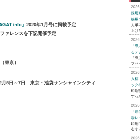
2026
採用
採用
AGAT info」
2020年1月号に掲載予定
人手
上げ
ンファレンスを下記開催予定
2026
「導
るデ
「導
日（東京）
フセ
」
2026
入稿
2月5日～
7日 東京・池袋サンシャインシティ
ック
印刷
すっ
2026
「勘
場レ
印刷
右す
2026