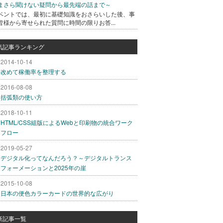
まさら聞けない疑問から最先端の話まで～
ベントでは、最初に基礎知識をおさらいした後、事
皆様から寄せられた質問に時間の限りお答...
気記事ランキング
2014-10-14
改めて稼働率を整理する
2016-08-08
括弧類の使い方
2018-10-11
HTML/CSS組版によるWebと印刷物の統合ワーク
フロー
2019-05-27
デジタル化ってなんだろう？～デジタルトランス
フォーメーションと2025年の崖
2015-10-08
日本の便色カラーカードの世界的な広がり
新記事一覧