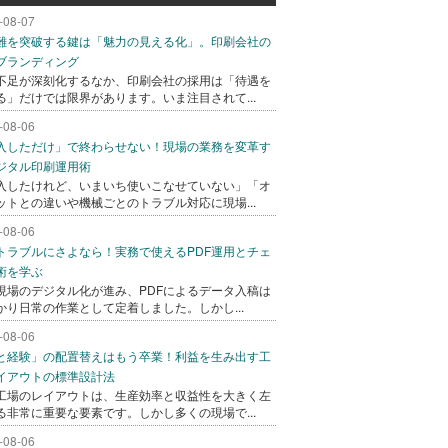
-08-07
難を突破する鍵は「魅力の見える化」。印刷会社の
ブランディング
不足が深刻化するなか、印刷会社の採用は「待遇を
る」だけでは限界があります。いま注目されて...
-08-06
入しただけ」で終わらせない！現場の業務を変革す
ジタル印刷運用術
入したけれど、いまいち使いこなせていない」「オ
ットとの違いや機械ごとのトラブル対応に現場...
-08-06
トラブルにさよなら！実務で使えるPDF運用とチェ
術を学ぶ
現場のデジタル化が進み、PDFによるデータ入稿は
かり日常の作業として定着しました。しかし...
-08-06
と経験」の配置替えはもう卒業！利益を生み出す工
イアウトの標準設計法
工場のレイアウトは、生産効率と収益性を大きく左
る非常に重要な要素です。しかし多くの現場で...
-08-06