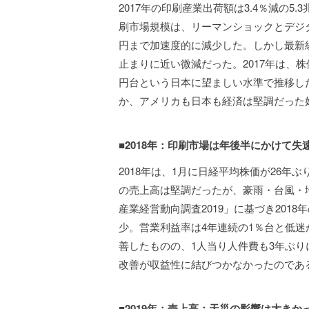
2017年の印刷産業出荷額は3.4％減の5
刷市場規模は、リーマンショックとデジタ
円まで加速度的に減少した。しかし最新統計
止まりに近い微減だった。2017年は、株価
円台という日本に望ましい水準で推移し
か、アメリカも日本も経済は堅調だった
■2018年：印刷市場は年後半にかけて
2018年は、1月に日経平均株価が26
の売上高は堅調だったが、豪雨・台風・地
産業経営動向調査2019」に基づき201
少。営業利益率は4年連続の1％台と低迷
善したものの、1人当り人件費も3年ぶ
改善が収益性に結びつかなかったのであ
■2019年：売上高：天災の影響は大き