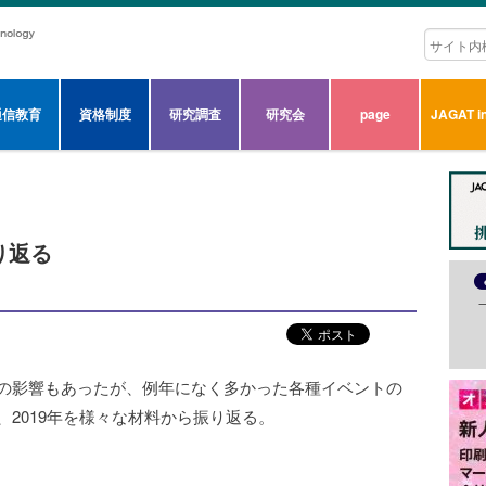
通信教育
資格制度
研究調査
研究会
page
JAGAT in
り返る
災の影響もあったが、例年になく多かった各種イベントの
、2019年を様々な材料から振り返る。