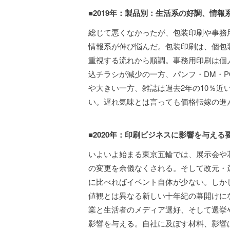
■2019年：製品別：生活系の好調、情
総じて悪くなかったが、包装印刷や事務
情報系が伸び悩んだ。包装印刷は、個包
重視する流れから順調。事務用印刷は個
込チラシが減少の一方、パンフ・DM・
や大きい一方、雑誌は過去2年の10％近
い。遅れ気味とは言っても価格転嫁の進
■2020年：印刷ビジネスに影響を与える
いよいよ始まる東京五輪では、展示会や
の変更を余儀なくされる。そして改元・選
に比べればイベント自体が少ない。しか
値観とは異なる新しい十年紀の幕開けに
業と生活者のメディア選好、そして選挙や法
影響を与える。自社に及ぼす材料、影響は