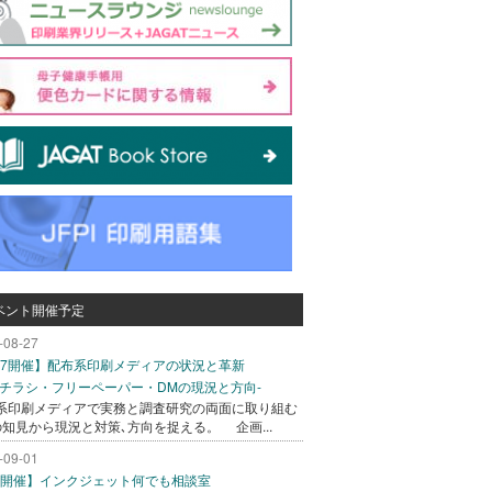
ベント開催予定
-08-27
/27開催】配布系印刷メディアの状況と革新
込チラシ・フリーペーパー・DMの現況と方向-
系印刷メディアで実務と調査研究の両面に取り組む
の知見から現況と対策､方向を捉える。 企画...
-09-01
/1開催】インクジェット何でも相談室