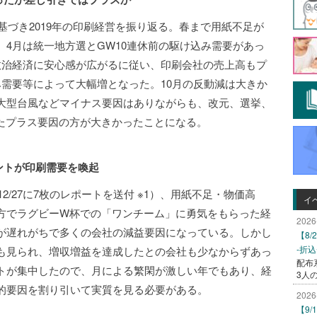
に基づき2019年の印刷経営を振り返る。春まで用紙不足が
4月は統一地方選とGW10連休前の駆け込み需要があっ
政治経済に安心感が広がるに従い、印刷会社の売上高もプ
み需要等によって大幅増となった。10月の反動減は大きか
大型台風などマイナス要因はありながらも、改元、選挙、
たプラス要因の方が大きかったことになる。
ベントが印刷需要を喚起
2/27に7枚のレポートを送付 ※1）、用紙不足・物価高
イ
方でラグビーW杯での「ワンチーム」に勇気をもらった経
2026
が遅れがちで多くの会社の減益要因になっている。しかし
【8
-折
も見られ、増収増益を達成したとの会社も少なからずあっ
配布
トが集中したので、月による繁閑が激しい年でもあり、経
3人
的要因を割り引いて実質を見る必要がある。
2026
【9