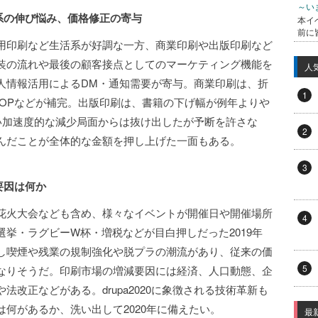
～い
報系の伸び悩み、価格修正の寄与
本イ
前に
用印刷など生活系が好調な一方、商業印刷や出版印刷など
装の流れや最後の顧客接点としてのマーケティング機能を
人
人情報活用によるDM・通知需要が寄与。商業印刷は、折
1
POPなどが補完。出版印刷は、書籍の下げ幅が例年よりや
い加速度的な減少局面からは抜け出したが予断を許さな
2
んだことが全体的な金額を押し上げた一面もある。
3
要因は何か
花火大会なども含め、様々なイベントが開催日や開催場所
4
挙・ラグビーW杯・増税などが目白押しだった2019年
し喫煙や残業の規制強化や脱プラの潮流があり、従来の価
5
なりそうだ。印刷市場の増減要因には経済、人口動態、企
改正などがある。drupa2020に象徴される技術革新も
何があるか、洗い出して2020年に備えたい。
最