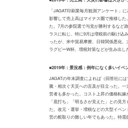
「JAGAT印刷業毎月観測アンケート」
影響して売上高はマイナス圏で推移した。
た。7月の参院選で与党が勝利するなど
ラスに転じ、特に9月は増税前の駆け込
ったが、米中貿易摩擦、日韓関係悪化、
ラグビーW杯、増税対策などが生み出し
■2019年：景況感：例年になく多いイ
JAGATの年末調査によれば（回答社には1
騰・相次ぐ天災への言及が目立った。一
営者も多かった。コスト上昇の価格転嫁
「底打ち」「明るさが見えた」との見方
た。改元・選挙・増税などの大型イベン
営の舵取りの難しい年でもあった。特需