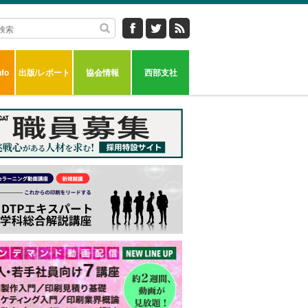
fo
出版/レポート
協会情報
西部支社