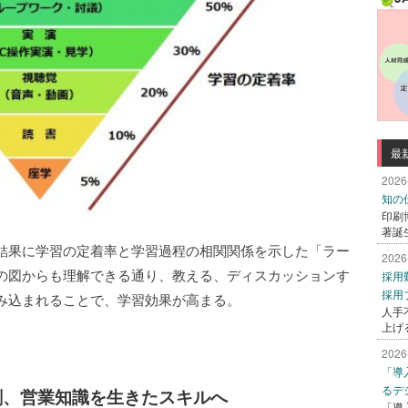
最
2026
知の
印刷
著誕
結果に学習の定着率と学習過程の相関関係を示した「ラー
2026
の図からも理解できる通り、教える、ディスカッションす
採用
採用
み込まれることで、学習効果が高まる。
人手
上げ
2026
「導
るデ
刷、営業知識を生きたスキルへ
「導