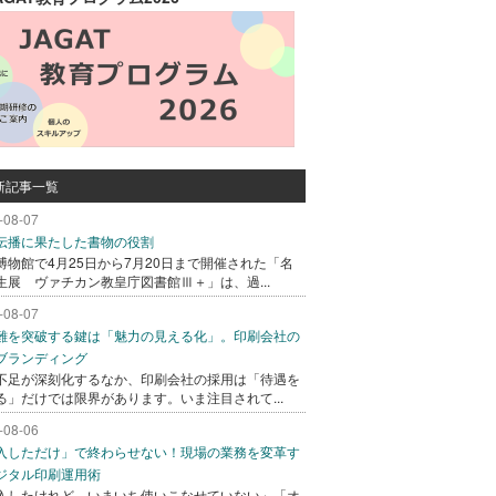
新記事一覧
-08-07
伝播に果たした書物の役割
博物館で4月25日から7月20日まで開催された「名
生展 ヴァチカン教皇庁図書館Ⅲ＋」は、過...
-08-07
難を突破する鍵は「魅力の見える化」。印刷会社の
ブランディング
不足が深刻化するなか、印刷会社の採用は「待遇を
る」だけでは限界があります。いま注目されて...
-08-06
入しただけ」で終わらせない！現場の業務を変革す
ジタル印刷運用術
入したけれど、いまいち使いこなせていない」「オ