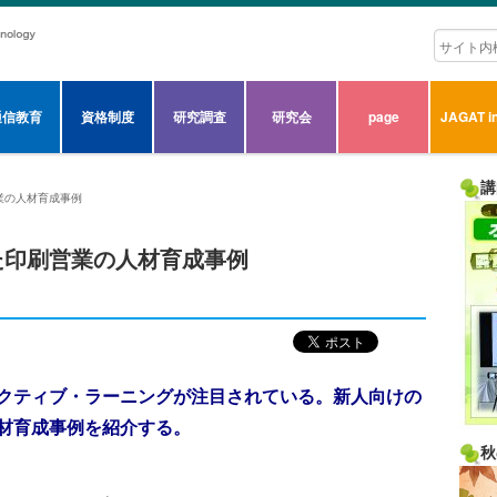
通信教育
資格制度
研究調査
研究会
page
JAGAT in
講
業の人材育成事例
た印刷営業の人材育成事例
クティブ・ラーニングが注目されている。新人向けの
材育成事例を紹介する。
秋