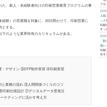
フセ
れた、新人・未経験者向けの印刷営業教育プログラムの事
2026
入稿
未経験）の営業職を対象に、20日間かけて、印刷営業に
ック
印刷
的とする。
すっ
以下のような業界特有のカリキュラムがある。
2026
「勘
場レ
印刷
】
右す
・デザイン ③DTP制作実習 ④印刷実習
割と業務の流れ ③人間関係づくりのコツ
 ⑥印刷仕様設計 ⑦デジタルデータ受発注
マーケティングに活かす考え方