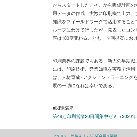
からスタートした。そこから販促計画の
用データの作成、実際に印刷機で出力、
知識をフィールドワークで活用すること
ループにわけて行ったが、発表したコン
容は180度変わることも、企画提案にお
印刷業界の課題でもある、新人の早期戦
には、印刷技術、営業知識を実務で活用で
は、人材育成×アクション・ラーニング
展の一助になれば幸いである。
■関連講座
第48期印刷営業20日間集中ゼミ（2020年
アクセス・連絡先
｜
JAGAT会員企業録