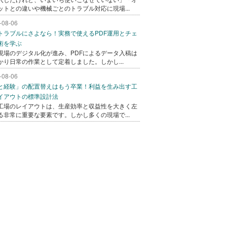
ットとの違いや機械ごとのトラブル対応に現場...
-08-06
トラブルにさよなら！実務で使えるPDF運用とチェ
術を学ぶ
現場のデジタル化が進み、PDFによるデータ入稿は
かり日常の作業として定着しました。しかし...
-08-06
と経験」の配置替えはもう卒業！利益を生み出す工
イアウトの標準設計法
工場のレイアウトは、生産効率と収益性を大きく左
る非常に重要な要素です。しかし多くの現場で...