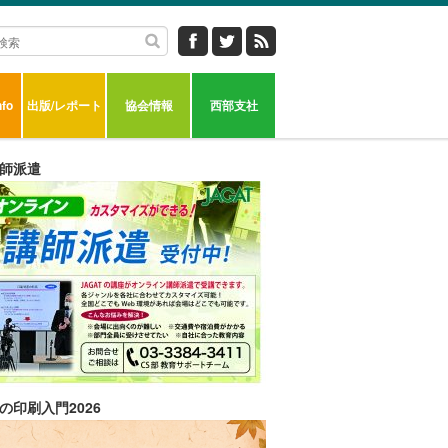
fo
出版/レポート
協会情報
西部支社
師派遣
の印刷入門2026