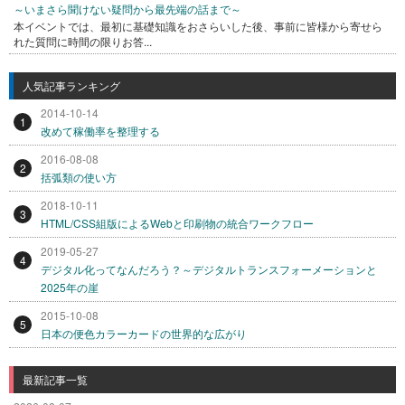
～いまさら聞けない疑問から最先端の話まで～
本イベントでは、最初に基礎知識をおさらいした後、事前に皆様から寄せら
れた質問に時間の限りお答...
人気記事ランキング
2014-10-14
1
改めて稼働率を整理する
2016-08-08
2
括弧類の使い方
2018-10-11
3
HTML/CSS組版によるWebと印刷物の統合ワークフロー
2019-05-27
4
デジタル化ってなんだろう？～デジタルトランスフォーメーションと
2025年の崖
2015-10-08
5
日本の便色カラーカードの世界的な広がり
最新記事一覧