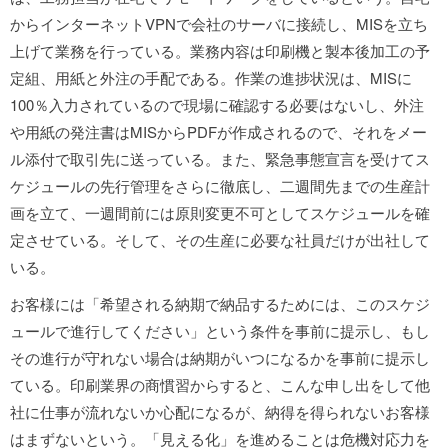
からインターネットVPNで会社のサーバに接続し、MISを立ち
上げて業務を行っている。業務内容は印刷機と製本後加工の予
定組、用紙と外注の手配である。作業の進捗状況は、MISに
100％入力されているので現場に確認する必要はないし、外注
や用紙の発注書はMISからPDFが作成されるので、それをメー
ル添付で取引先に送っている。また、緊急事態宣言を受けてス
ケジュールの先行管理をさらに徹底し、二週間先までの生産計
画を立て、一週間前には原則変更不可としてスケジュールを確
定させている。そして、その生産に必要な社員だけが出社して
いる。
お客様には「希望される納期で納品するためには、このスケジ
ュールで進行してください」という条件を事前に提示し、もし
その進行が守れない場合は納期がいつになるかを事前に提示し
ている。印刷業界の商慣習からすると、こんな申し出をして他
社に仕事が流れないか心配になるが、納得を得られないお客様
はまずないという。「見える化」を進めることは危機対応力を