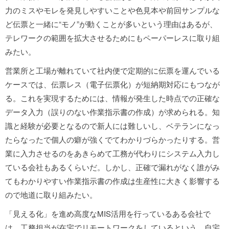
力のミスやモレを発見しやすいことや色見本や前回サンプルな
ど伝票と一緒に“モノ”が動くことが多いという理由はあるが、
テレワークの範囲を拡大させるためにもペーパーレスに取り組
みたい。
営業所と工場が離れていて社内便で定期的に伝票を運んでいる
ケースでは、伝票レス（電子伝票化）が短納期対応にもつなが
る。これを実現するためには、情報が発生した時点での正確な
データ入力（誤りのない作業指示書の作成）が求められる。知
識と経験が必要となるので新人には難しいし、ベテランになっ
たらなったで個人の癖が強くでてわかりづらかったりする。営
業に入力させるのをあきらめて工務が代わりにシステム入力し
ている会社もあるくらいだ。しかし、正確で漏れがなく誰がみ
てもわかりやすい作業指示書の作成は生産性に大きく影響する
ので地道に取り組みたい。
「見える化」を進め高度なMIS活用を行っているある会社で
は、工務担当が在宅でリモートワークをしているという。自宅