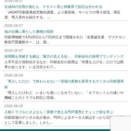
2026-08-07
生成AIの活用が進むも、テキスト系と画像系で反応は分かれる
「JAGAT印刷産業経営動向調査」より新技術、サービスの導入状況、満足
度、導入意向を紹介する。 ...
2026-08-07
知の伝播に果たした書物の役割
印刷博物館で4月25日から7月20日まで開催された「名著誕生展 ヴァチカン
教皇庁図書館Ⅲ＋」は、過...
2026-08-07
採用難を突破する鍵は「魅力の見える化」。印刷会社の採用ブランディング
人手不足が深刻化するなか、印刷会社の採用は「待遇を上げる」だけでは限
界があります。いま注目されて...
2026-08-06
「導入しただけ」で終わらせない！現場の業務を変革するデジタル印刷運用
術
「導入したけれど、いまいち使いこなせていない」「オフセットとの違いや
機械ごとのトラブル対応に現場...
2026-08-06
入稿トラブルにさよなら！実務で使えるPDF運用とチェック術を学ぶ
印刷現場のデジタル化が進み、PDFによるデータ入稿はすっかり日常の作業
として定着しました。しかし...