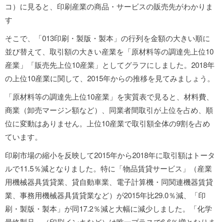
コ）に見ると、印刷産業の商品・サービスの販売先がわかりま
す
そこで、「013印刷・製版・製本」の行列を金額の大きい順に
並び替えて、取引額の大きい産業を「原材料等の調達先上位10
産業」「販売先上位10産業」としてグラフにしました。2018年
の上位10産業に関して、2015年からの推移を見てみましょう。
「原材料等の調達先上位10産業」を実質表で見ると、材料費、
商業（卸売マージン額など）、同業者間取引が上位を占め、順
位に変動はありません。上位10産業で取引額全体の9割を占め
ています。
印刷市場の縮小を反映して2015年から2018年に取引額はトータ
ルで11.5％減となりました。特に「物品賃貸サービス」（産業
用機械器具賃貸業、貸自動車業、電子計算機・同関連機器賃貸
業、事務用機械器具賃貸業など）が2015年比29.0％減、「印
刷・製版・製本」が同17.2％減と大幅に減少しました。「化学
最終製品」（印刷インキなど）は唯一プラスで6.6％増となりま