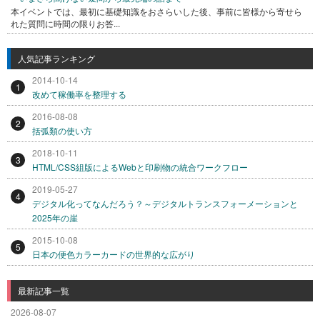
本イベントでは、最初に基礎知識をおさらいした後、事前に皆様から寄せら
れた質問に時間の限りお答...
人気記事ランキング
2014-10-14
1
改めて稼働率を整理する
2016-08-08
2
括弧類の使い方
2018-10-11
3
HTML/CSS組版によるWebと印刷物の統合ワークフロー
2019-05-27
4
デジタル化ってなんだろう？～デジタルトランスフォーメーションと
2025年の崖
2015-10-08
5
日本の便色カラーカードの世界的な広がり
最新記事一覧
2026-08-07