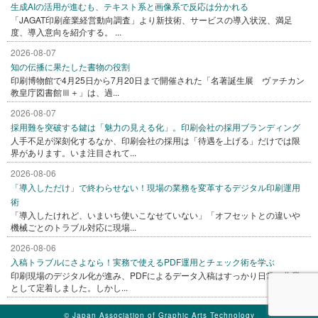
生成AIの活用が進むも、テキスト系と画像系で反応は分かれる
「JAGAT印刷産業経営動向調査」より新技術、サービスの導入状況、満足
度、導入意向を紹介する。 ...
2026-08-07
知の伝播に果たした書物の役割
印刷博物館で4月25日から7月20日まで開催された「名著誕生展 ヴァチカン
教皇庁図書館Ⅲ＋」は、過...
2026-08-07
採用難を突破する鍵は「魅力の見える化」。印刷会社の採用ブランディング
人手不足が深刻化するなか、印刷会社の採用は「待遇を上げる」だけでは限
界があります。いま注目されて...
2026-08-06
「導入しただけ」で終わらせない！現場の業務を変革するデジタル印刷運用
術
「導入したけれど、いまいち使いこなせていない」「オフセットとの違いや
機械ごとのトラブル対応に現場...
2026-08-06
入稿トラブルにさよなら！実務で使えるPDF運用とチェック術を学ぶ
印刷現場のデジタル化が進み、PDFによるデータ入稿はすっかり日常の作業
として定着しました。しかし...
© Japan Association of Graphic Arts Technology