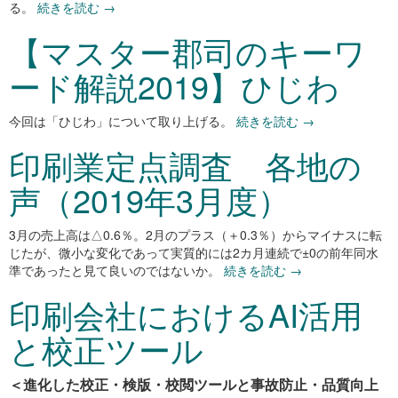
る。
続きを読む
→
【マスター郡司のキーワ
ード解説2019】ひじわ
今回は「ひじわ」について取り上げる。
続きを読む
→
印刷業定点調査 各地の
声（2019年3月度）
3
月の売上高は△0.6％。2月のプラス（＋0.3％）からマイナスに転
じたが、微小な変化であって実質的には2カ月連続で±0の前年同水
準であったと見て良いのではないか。
続きを読む
→
印刷会社におけるAI活用
と校正ツール
＜進化した校正・検版・校閲ツールと事故防止・品質向上