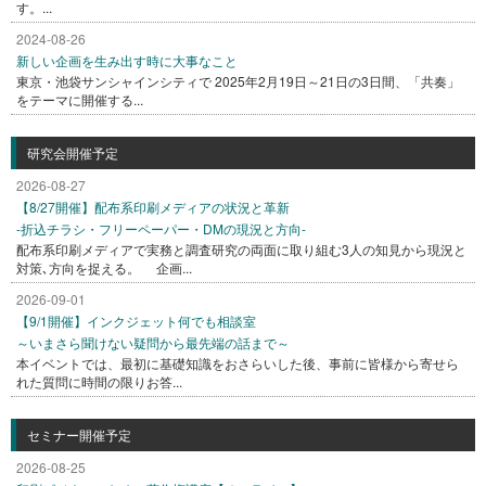
す。...
2024-08-26
新しい企画を生み出す時に大事なこと
東京・池袋サンシャインシティで 2025年2月19日～21日の3日間、「共奏」
をテーマに開催する...
研究会開催予定
2026-08-27
【8/27開催】配布系印刷メディアの状況と革新
-折込チラシ・フリーペーパー・DMの現況と方向-
配布系印刷メディアで実務と調査研究の両面に取り組む3人の知見から現況と
対策､方向を捉える。 企画...
2026-09-01
【9/1開催】インクジェット何でも相談室
～いまさら聞けない疑問から最先端の話まで～
本イベントでは、最初に基礎知識をおさらいした後、事前に皆様から寄せら
れた質問に時間の限りお答...
セミナー開催予定
2026-08-25