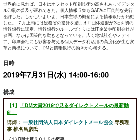
世界的に見れば、日本はオフセット印刷技術の高さもあってデジタ
ル印刷の普及が遅れてきた。個人情報収集もGAFAに圧倒的な先行
を許した。しかしいよいよ、日本主導の概念による情報銀行が始動
した。 ７月上旬には総務省の指針を踏まえIT団体連盟が2社を初の
情報銀行に認定。情報銀行のルールづくりにはIT企業や印刷会社が
参画、なかば国策的な動きとなっている。広く地域社会やメディ
ア、印刷会社にも影響を与える個人データ利活用の高度化が生む変
革と商機について、DMと情報銀行の動きから考える。
日時
2019年7月31日(水) 14:00-16:00
構成
【1】
「DM大賞2019で見るダイレクトメールの最新動
向」
講師：
一般社団法人日本ダイレクトメール協会
専務理
事 椎名昌彦氏
(１) DM大賞２０１９の概要