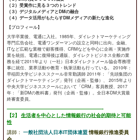
(２) 受賞作に見る３つのトレンド
(３) デジタルメディアとDMの融合
(４) データ活用がもたらすDMメディアの新たな進化
【プロフィール】
大学卒業後、電通に入社。1985年、ダイレクトマーケティング
専門広告会社、電通ワンダーマンの設立と同時に出向。金融、
ITなど広範な業種で顧客獲得、CRMなどを中心に企画・実施作
業を統括。電通に復帰後は通販、ダイレクトビジネス全般の業
務を経て2011年より（一社）日本ダイレクトメール協会専務理
事に就任、業界活動や教育・執筆活動も行っている。 2010年：
早稲田大学ビジネススクール非常勤講師 2011年：「先頭集団の
ダイレクトマーケティング」発刊（企画・監修）、 2015年より
中央大学ビジネススクールにおいて「CRM」客員教授、2017
年：「新DMの教科書」発刊（企画・監修）。全日本DM大賞最
終審査委員。
———————————————————-
【2】
生活者を中心とした情報銀行の社会的期待と可能
性
講師：
一般社団法人日本IT団体連盟
情報銀行推進委員
会