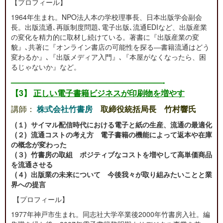
【プロフィール】
1964年生まれ。NPO法人本の学校理事長、日本出版学会副会
長。出版流通､再販制度問題､電子出版､流通EDIなど、出版産業
の変化を精力的に取材し続けている。著書に『出版産業の変
貌』､共著に『オンライン書店の可能性を探る―書籍流通はどう
変わるか』､『出版メディア入門』､『本屋がなくなったら、困
るじゃないか』など。
———————————————————-
【3】
正しい電子書籍ビジネスが印刷物を増やす
講師：
株式会社竹書房
取締役統括局長 竹村響氏
(１) サイマル配信時代における電子と紙の生産、流通の最適化
(２) 流通コストの考え方 電子書籍の機能によって返本や在庫
の概念が変わった
(３) 竹書房の取組 ポジティブなコストを増やして高単価商品
を流通させる
(４) 出版業の未来について 今後我々が取り組みたいことと業
界への提言
【プロフィール】
1977年神戸市生まれ。同志社大学卒業後2000年竹書房入社。編