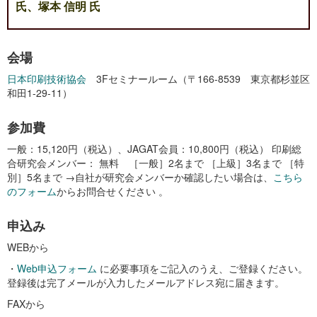
氏、塚本 信明 氏
会場
日本印刷技術協会
3Fセミナールーム（〒166-8539 東京都杉並区
和田1-29-11）
参加費
一般：15,120円（税込）、JAGAT会員：10,800円（税込） 印刷総
合研究会メンバー： 無料 ［一般］2名まで ［上級］3名まで ［特
別］5名まで →自社が研究会メンバーか確認したい場合は、
こちら
のフォーム
からお問合せください 。
申込み
WEBから
・
Web申込フォーム
に必要事項をご記入のうえ、ご登録ください。
登録後は完了メールが入力したメールアドレス宛に届きます。
FAXから