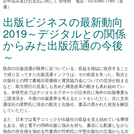
お申込み及びお支払に関して 管理部 電話：03-5385-7185（直
通）
出版ビジネスの最新動向
2019～デジタルとの関係
からみた出版流通の今後
～
既存の出版流通が限界に近づいている。収益を雑誌に依存すること
で成り立ってきた出版流通インフラは、その前提を失った。取次と
出版社との間で書籍出荷価格と運賃協力金についての交渉が始まる
など、取引慣行の見直しも含めた構造改革の動きも表れ始めてい
る。本研究会ではデジタルタグボートの辻本氏に海外の出版事業を
ご講演頂き、今後の出版業界を考えるヒントをいただく。次に文化
通信社の星野氏に現在の取次と出版社、書店の置かれた状況を解説
していただく。
また、日本では電子コミックが出版社の収益を支え始めている事情
もある。紙と電子の同時出版に強みを持ち、書店にも配慮しながら
独自の存在感を強める竹書房の竹村氏に中堅出版社の立場からも出