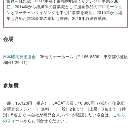
集職を経た後、2007年電子書籍黎明期よりデジタル事業を兼
任。2014年から紙媒体の営業職として漫画作品のプロモーショ
ンとマーチャンダイジングを中心に事業を統括。2015年から編
集も含めた書籍事業の統括も兼任。2018年取締役就任。
会場
日本印刷技術協会
3Fセミナールーム（〒166-8539 東京都杉並区
和田1-29-11）
参加費
一般：15,120円（税込）、JAGAT会員：10,800円（税込） 印刷総
合研究会メンバー： 無料 ［一般］2名まで ［上級］3名まで ［特
別］5名まで →自社が研究会メンバーか確認したい場合は、
こちら
のフォーム
からお問合せください 。