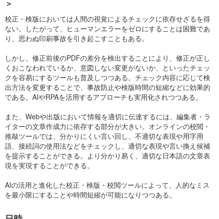
＞
校正・検版においては人間の視覚によるチェックに依存せざるを得
ない。したがって、ヒューマンエラーをゼロにすることは困難であ
り、思わぬ印刷事故を引き起こすこともある。
しかし、修正前後のPDFの差分を検出することにより、修正が正し
くおこなわれているか、意図しない変更がないか、といったチェッ
クを容易にするツールも普及しつつある。チェック内容に応じて検
出方法を変更することで、事故防止や検版時間の短縮などに効果的
である。AIやRPAを活用するアプローチも実用化されつつある。
また、Webや出版において情報を適切に伝達するには、編集者・ラ
イターの文章作成力に依存する部分が大きい。オンラインの校閲・
推敲ツールでは、分かりにくい言い回し、不適切な表現や用字用
語、接続詞の使用法などをチェックし、適切な表現や言い換え候補
を提示することができる。より分かり易く、適切な日本語の文章表
現を実現することができる。
AIの活用と進化した校正・検版・校閲ツールによって、人的なミス
を最小限にすることや時間短縮が可能になりつつある。
日時