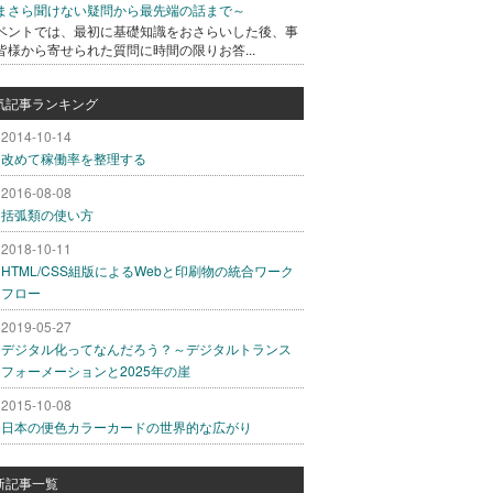
まさら聞けない疑問から最先端の話まで～
ベントでは、最初に基礎知識をおさらいした後、事
皆様から寄せられた質問に時間の限りお答...
気記事ランキング
2014-10-14
改めて稼働率を整理する
2016-08-08
括弧類の使い方
2018-10-11
HTML/CSS組版によるWebと印刷物の統合ワーク
フロー
2019-05-27
デジタル化ってなんだろう？～デジタルトランス
フォーメーションと2025年の崖
2015-10-08
日本の便色カラーカードの世界的な広がり
新記事一覧