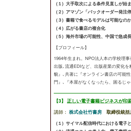
(１) 大手取次による条件見直しが始
(２) アマゾン「バックオーダー発注
(３) 書籍で食べるモデルは可能なの
(４) 広がる書店の複合化
(５) 海外市場の可能性、中国で急成
【プロフィール】
1964年生まれ。NPO法人本の学校理
出版､流通EDIなど、出版産業の変化
貌』､共著に『オンライン書店の可能
門』､『本屋がなくなったら、困るじ
—————————————————
【3】
正しい電子書籍ビジネスが印
講師：
株式会社竹書房
取締役統括
(１) サイマル配信時代における電子