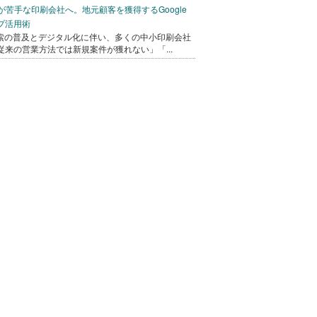
bが苦手な印刷会社へ。地元顧客を獲得するGoogle
プ活用術
検索の普及とデジタル化に伴い、多くの中小印刷会社
従来の営業方法では新規案件が獲れない」「...