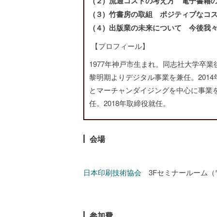
(２) 流通コストの考え方 電子書籍
(３) 竹書房の取組 ポジティブなコ
(４) 出版業の未来について 今後我
【プロフィール】
1977年神戸市生まれ。同志社大学卒業
黎明期よりデジタル事業を兼任。201
とマーチャンダイジングを中心に事業を
任。2018年取締役就任。
会場
日本印刷技術協会
3Fセミナールーム（〒16
参加費