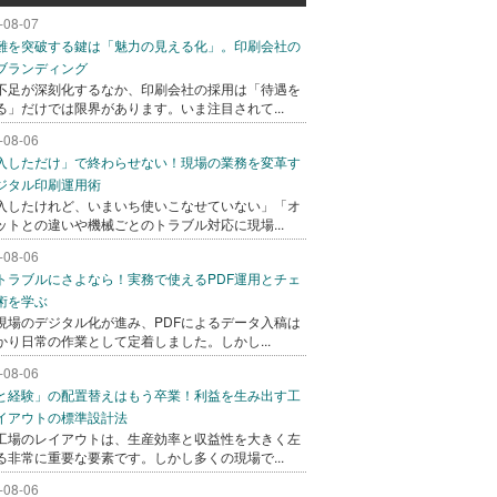
-08-07
難を突破する鍵は「魅力の見える化」。印刷会社の
ブランディング
不足が深刻化するなか、印刷会社の採用は「待遇を
る」だけでは限界があります。いま注目されて...
-08-06
入しただけ」で終わらせない！現場の業務を変革す
ジタル印刷運用術
入したけれど、いまいち使いこなせていない」「オ
ットとの違いや機械ごとのトラブル対応に現場...
-08-06
トラブルにさよなら！実務で使えるPDF運用とチェ
術を学ぶ
現場のデジタル化が進み、PDFによるデータ入稿は
かり日常の作業として定着しました。しかし...
-08-06
と経験」の配置替えはもう卒業！利益を生み出す工
イアウトの標準設計法
工場のレイアウトは、生産効率と収益性を大きく左
る非常に重要な要素です。しかし多くの現場で...
-08-06