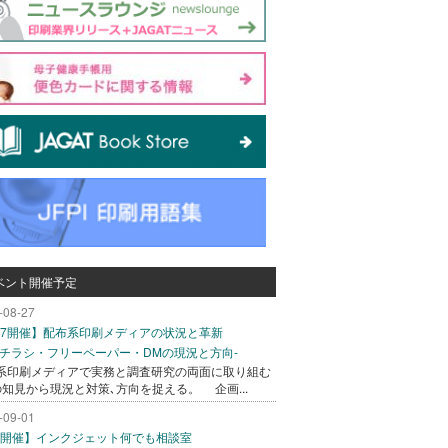
ベント開催予定
-08-27
/27開催】配布系印刷メディアの状況と革新
込チラシ・フリーペーパー・DMの現況と方向-
系印刷メディアで実務と調査研究の両面に取り組む
の知見から現況と対策､方向を捉える。 企画...
-09-01
/1開催】インクジェット何でも相談室