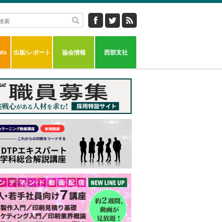
fo
出版/レポート
協会情報
西部支社