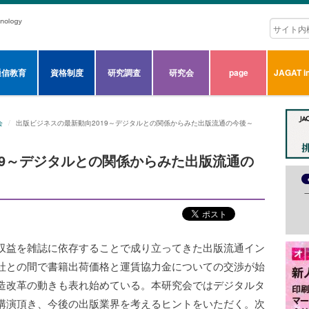
通信教育
資格制度
研究調査
研究会
page
JAGAT in
会
出版ビジネスの最新動向2019～デジタルとの関係からみた出版流通の今後～
19～デジタルとの関係からみた出版流通の
収益を雑誌に依存することで成り立ってきた出版流通イン
社との間で書籍出荷価格と運賃協力金についての交渉が始
造改革の動きも表れ始めている。本研究会ではデジタルタ
講演頂き、今後の出版業界を考えるヒントをいただく。次