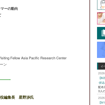
ーマーの動向
て
ting Fellow Asia Pacific Research Center
ューン
イ
2026
【8
——-
-折
配布
3人
役編集長 星野渉氏
2026
【9