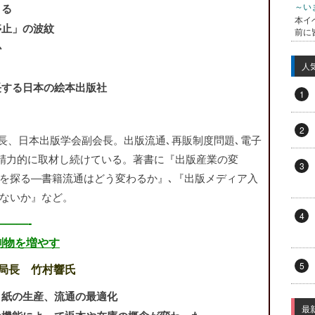
～い
まる
本イ
停止」の波紋
前に
か
人
長する日本の絵本出版社
1
2
事長、日本出版学会副会長。出版流通､再販制度問題､電子
を精力的に取材し続けている。著書に『出版産業の変
3
性を探る―書籍流通はどう変わるか』､『出版メディア入
ゃないか』など。
4
——-
刷物を増やす
5
局長 竹村響氏
と紙の生産、流通の最適化
最