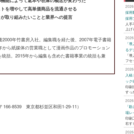
の機能によって返本や在庫の概念が変わった
2026
ストを増やして高単価商品を流通させる
採用
々が取り組みたいことと業界への提言
採用
人手
上げ
2026
後2000年竹書房入社。編集職を経た後、2007年電子書籍
「導
4年から紙媒体の営業職として漫画作品のプロモーション
るデ
統括。2015年から編集も含めた書籍事業の統括も兼
「導
フセ
2026
入稿
ック
印刷
すっ
2026
6-8539 東京都杉並区和田1-29-11）
「勘
場レ
印刷
右す
2026