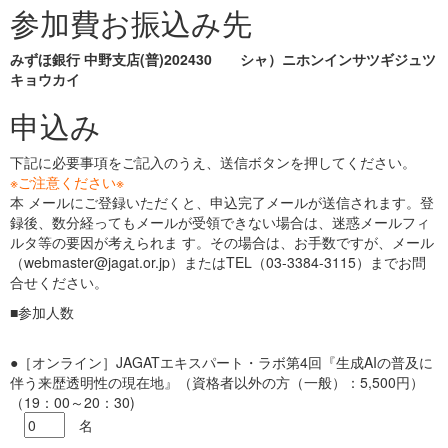
参加費お振込み先
みずほ銀行 中野支店(普)202430 シャ）ニホンインサツギジュツ
キョウカイ
申込み
下記に必要事項をご記入のうえ、送信ボタンを押してください。
※ご注意ください※
本 メールにご登録いただくと、申込完了メールが送信されます。登
録後、数分経ってもメールが受領できない場合は、迷惑メールフィ
ルタ等の要因が考えられま す。その場合は、お手数ですが、メール
（webmaster@jagat.or.jp）またはTEL（03-3384-3115）までお問
合せください。
■参加人数
●［オンライン］JAGATエキスパート・ラボ第4回『生成AIの普及に
伴う来歴透明性の現在地』（資格者以外の方（一般）：5,500円）
（19：00～20：30)
名