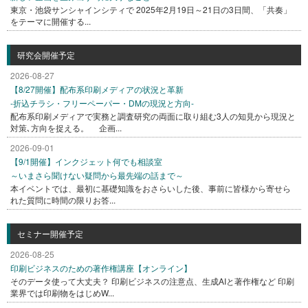
東京・池袋サンシャインシティで 2025年2月19日～21日の3日間、「共奏」
をテーマに開催する...
研究会開催予定
2026-08-27
【8/27開催】配布系印刷メディアの状況と革新
-折込チラシ・フリーペーパー・DMの現況と方向-
配布系印刷メディアで実務と調査研究の両面に取り組む3人の知見から現況と
対策､方向を捉える。 企画...
2026-09-01
【9/1開催】インクジェット何でも相談室
～いまさら聞けない疑問から最先端の話まで～
本イベントでは、最初に基礎知識をおさらいした後、事前に皆様から寄せら
れた質問に時間の限りお答...
セミナー開催予定
2026-08-25
印刷ビジネスのための著作権講座【オンライン】
そのデータ使って大丈夫？ 印刷ビジネスの注意点、生成AIと著作権など 印刷
業界では印刷物をはじめW...