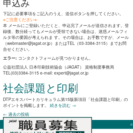
申込み
下記に必要事項をご記入のうえ、送信ボタンを押してください。
※ご注意ください※
本 メールにご登録いただくと、申込完了メールが送信されます。登
録後、数分経ってもメールが受領できない場合は、迷惑メールフィ
ルタ等の要因が考えられま す。その場合は、お手数ですが、メール
（webmaster@jagat.or.jp）またはTEL（03-3384-3115）までお問
合せください。
エラー:
コンタクトフォームが見つかりません。
公益社団法人 日本印刷技術協会（JAGAT） 資格制度事務局
TEL(03)3384-3115 e-mail: expert@jagat.or.jp
社会課題と印刷
DTPエキスパートカリキュラム第15版新項目「社会課題と印刷」の
ポイントを掲載します。
続きを読む
→
←
過去の投稿
©