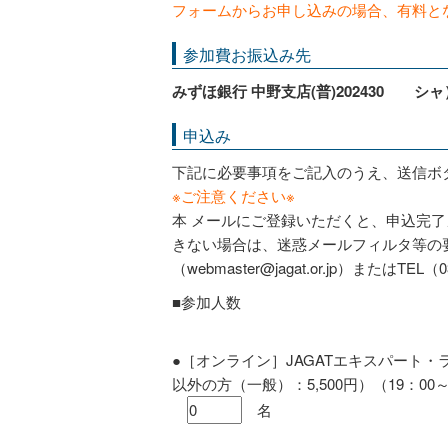
フォームからお申し込みの場合、有料と
参加費お振込み先
みずほ銀行 中野支店(普)202430 
申込み
下記に必要事項をご記入のうえ、送信ボ
※ご注意ください※
本 メールにご登録いただくと、申込完
きない場合は、迷惑メールフィルタ等の
（webmaster@jagat.or.jp）またはT
■参加人数
●［オンライン］JAGATエキスパート
以外の方（一般）：5,500円）（19：00～2
名