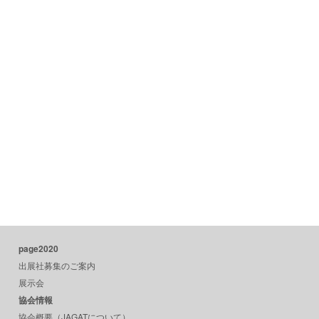
page2020
出展社募集のご案内
展示会
協会情報
協会概要（JAGATについて）