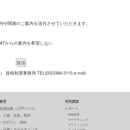
案内や関連のご案内を送付させていただきます。
GATからの案内を希望しない
度事務局 TEL(03)3384-3115 e-mail:
教育
研究調査
知識全般（入門コース）
レポート
印刷経営
・工務・生産・製本
マーケティング
P・デザイン・制作
グラフィックス
・企画・マーケティング
デジタル印刷