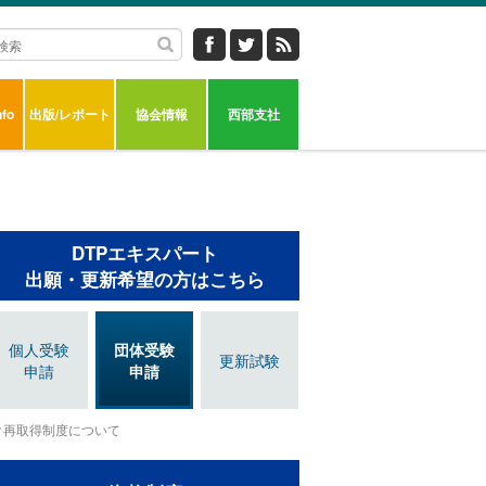
fo
出版/レポート
協会情報
西部支社
DTPエキスパート
出願・更新希望の方はこちら
個人受験
団体受験
更新試験
申請
申請
再取得制度について