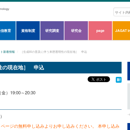
通信教育
資格制度
研究調査
研究会
page
JAGAT in
ート新着情報
［生成AIの普及に伴う来歴透明性の現在地］ 申込
性の現在地］ 申込
）19:00～20:30
込）
イページの無料申し込みよりお申し込みください。 本申し込み