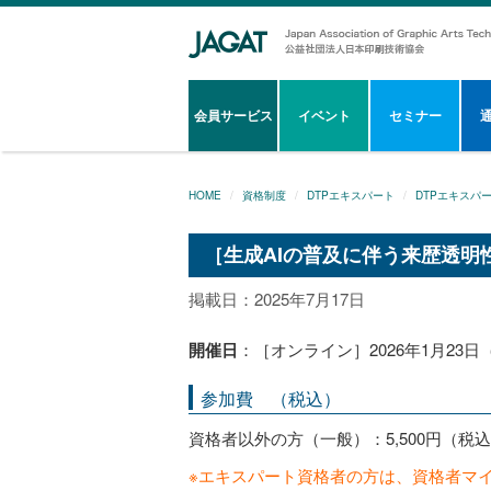
会員サービス
イベント
セミナー
HOME
資格制度
DTPエキスパート
DTPエキスパ
［生成AIの普及に伴う来歴透明
掲載日：2025年7月17日
開催日
：［オンライン］2026年1月23日（金
参加費 （税込）
資格者以外の方（一般）：5,500円（税
※エキスパート資格者の方は、資格者マ