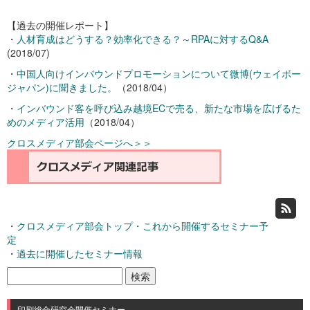
【過去の開催レポート】
・
人材育成はどうする？効率化できる？～RPAに対するQ&A
(2018/07)
・
中国人向けインバウンドプロモーションについて微博(ウェイボー
ジャパン)に聞きました。
（2018/04）
・
インバウンド客を呼び込み越境ECで売る、新たな市場を広げるた
めのメディア活用
（2018/04）
クロスメディア部会ページへ＞＞
・
クロスメディア部会トップ・これから開催するセミナー予
定
・
過去に開催したセミナー情報
検
索:
印刷総合研究会開催セミナー