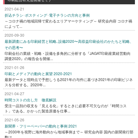
2021-04-21
折込チラシ･ポスティング･電子チラシの方向と事例
～コロナ禍の地域回帰で変わるエリアマーケティング～ 研究会内容 コロナ禍
によって...
2020-09-30
最新調査にみる印刷経営と戦略､設備2020〜高収益印刷会社のかたちと戦略、
その思考〜
印刷会社の業績・戦略・設備を多角的に分析する『JAGAT印刷産業経営動向
調査2020』の報告会を開催...
2021-01-26
印刷とメディアの動向と展望 2020-2021
最新データと現時点で予想しうる2021年の与件に基づき2021年の印刷ビジネ
スを分析する。2020年...
2021-04-27
時間コストの出し方 徹底解説
受注一品別の収支を「見える化」するときに必要不可欠なのが「時間コス
ト」である。かかった製造原価を仕事...
2021-05-26
新聞界・フリーペーパーの動向と事例 2021
～2030年を視野に海外動向から地域事例まで～ 研究会内容 国内の新聞発行部
数は...