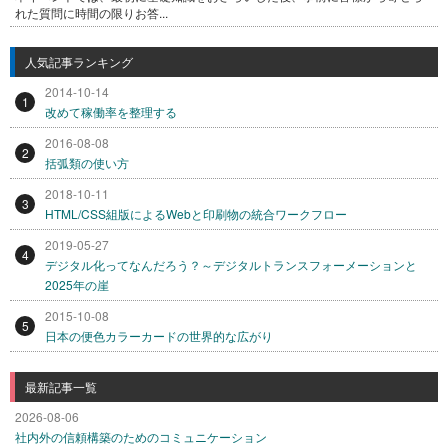
れた質問に時間の限りお答...
人気記事ランキング
2014-10-14
1
改めて稼働率を整理する
2016-08-08
2
括弧類の使い方
2018-10-11
3
HTML/CSS組版によるWebと印刷物の統合ワークフロー
2019-05-27
4
デジタル化ってなんだろう？～デジタルトランスフォーメーションと
2025年の崖
2015-10-08
5
日本の便色カラーカードの世界的な広がり
最新記事一覧
2026-08-06
社内外の信頼構築のためのコミュニケーション