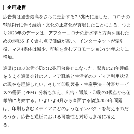
企画趣旨
広告費は過去最高をさらに更新する7.3兆円に達した。コロナの
5類移行に伴う経済・文化の正常化が貢献したことによる。つま
り2023年のデータは、アフターコロナの新水準と方向を掴むた
めの示唆を多く含む点で価値が高い。インターネットが牽引
役、マス4媒体は減少、印刷を含むプロモーションは4年ぶりに
増加。
通販は10.8％増で初の12兆円台乗せになった。驚異の24年連続
を支える通販会社のメディア戦略と生活者のメディア利用状況
の現在を理解したい。そして印刷製品・生産手法・付帯サービ
スの需要（PPM）分析も加え、広告・通販・印刷の3視点から俯
瞰的に考察する。いよいよ4月から直面する物流2024年問題
は、印刷も含むメディアにどのようなインパクトを与えるのだ
ろうか。広告と通販における可能性と対応も参考に考え
る。