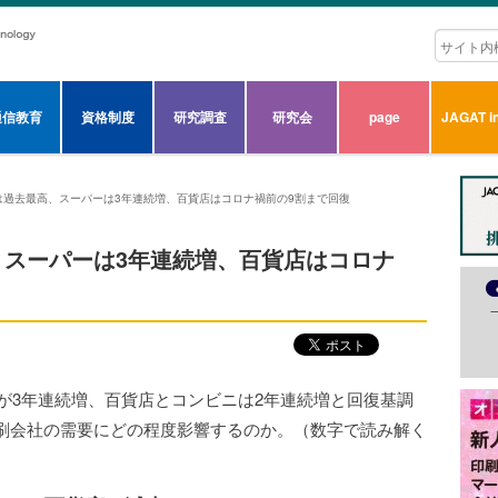
通信教育
資格制度
研究調査
研究会
page
JAGAT in
は過去最高、スーパーは3年連続増、百貨店はコロナ禍前の9割まで回復
、スーパーは3年連続増、百貨店はコロナ
ーが3年連続増、百貨店とコンビニは2年連続増と回復基調
刷会社の需要にどの程度影響するのか。（数字で読み解く