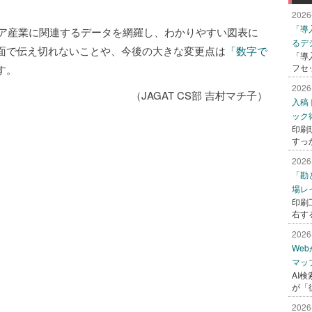
2026
「導
ア産業に関連するデータを網羅し、わかりやすい図表に
るデ
面で伝え切れないことや、今後の大きな変更点は
「数字で
「導
フセ
す。
2026
（JAGAT CS部 吉村マチ子）
入稿
ック
印刷
すっ
2026
「勘
場レ
印刷
右す
2026
We
マッ
AI
が「
2026