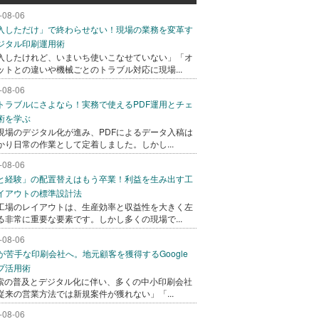
-08-06
入しただけ」で終わらせない！現場の業務を変革す
ジタル印刷運用術
入したけれど、いまいち使いこなせていない」「オ
ットとの違いや機械ごとのトラブル対応に現場...
-08-06
トラブルにさよなら！実務で使えるPDF運用とチェ
術を学ぶ
現場のデジタル化が進み、PDFによるデータ入稿は
かり日常の作業として定着しました。しかし...
-08-06
と経験」の配置替えはもう卒業！利益を生み出す工
イアウトの標準設計法
工場のレイアウトは、生産効率と収益性を大きく左
る非常に重要な要素です。しかし多くの現場で...
-08-06
bが苦手な印刷会社へ。地元顧客を獲得するGoogle
プ活用術
検索の普及とデジタル化に伴い、多くの中小印刷会社
従来の営業方法では新規案件が獲れない」「...
-08-06