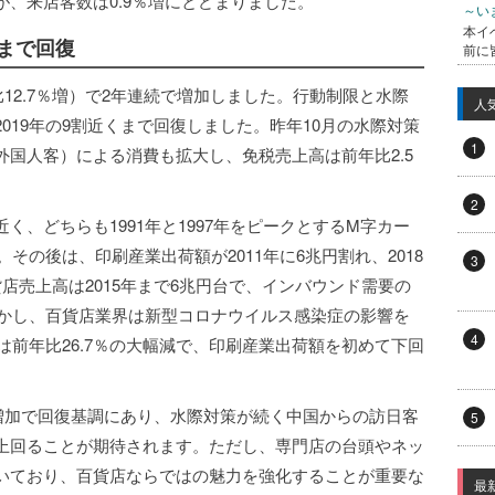
、来店客数は0.9％増にとどまりました。
～い
本イ
まで回復
前に
比12.7％増）で2年連続で増加しました。行動制限と水際
人
019年の9割近くまで回復しました。昨年10月の水際対策
1
国人客）による消費も拡大し、免税売上高は前年比2.5
2
、どちらも1991年と1997年をピークとするM字カー
。その後は、印刷産業出荷額が2011年に6兆円割れ、2018
3
店売上高は2015年まで6兆円台で、インバウンド需要の
しかし、百貨店業界は新型コロナウイルス感染症の影響を
4
は前年比26.7％の大幅減で、印刷産業出荷額を初めて下回
の増加で回復基調にあり、水際対策が続く中国からの訪日客
5
上回ることが期待されます。ただし、専門店の台頭やネッ
いており、百貨店ならではの魅力を強化することが重要な
最