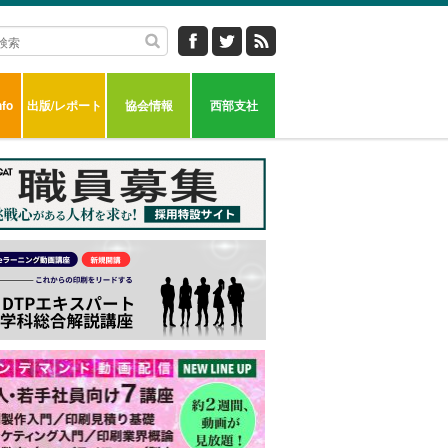
fo
出版/レポート
協会情報
西部支社