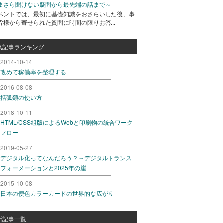
まさら聞けない疑問から最先端の話まで～
ベントでは、最初に基礎知識をおさらいした後、事
皆様から寄せられた質問に時間の限りお答...
気記事ランキング
2014-10-14
改めて稼働率を整理する
2016-08-08
括弧類の使い方
2018-10-11
HTML/CSS組版によるWebと印刷物の統合ワーク
フロー
2019-05-27
デジタル化ってなんだろう？～デジタルトランス
フォーメーションと2025年の崖
2015-10-08
日本の便色カラーカードの世界的な広がり
新記事一覧