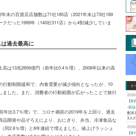
年末の百貨店店舗数は71社185店（2021年末は73社189
だった1999年（140社311店）から4割減少していま
ニは過去最高に
13兆2656億円（前年比0.4％増）、2008年以来の高
。
の行動制限緩和で、内食需要が減少傾向となったが、10
イ
しました。また、消費者の行動範囲が広がったことで旅行
2026
【8
-折
前年比3.7％増）で、コロナ禍前の2019年を上回り、過去
配布
3人
商品開発や品ぞろえにより、おにぎり、弁当、冷凍食品な
2026
円（同2.8％増）と8年連続で増えました。値上げラッシュ
【9