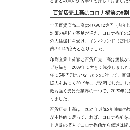
とまとめ買いが客単価を押し上げましたが
百貨店売上高はコロナ禍前の9割
全国百貨店売上高は4兆9812億円（前年
対策の緩和で客足が増え、コロナ禍前の2
の大幅緩和を受け、インバウンド（訪日外
倍の1142億円となりました。
印刷産業出荷額と百貨店売上高は規模が近く
ブを描き、2009年に大きく減少しました
年に5兆円割れとなったのに対して、百貨
拡大もあって2019年まで堅調でした。
最も強く受けた業界の一つで、2020年に
りました。
百貨店売上高は、2021年以降2年連続
が本格的に戻ってこれば、コロナ禍前を
ト通販の拡大でコロナ禍前から低迷は続