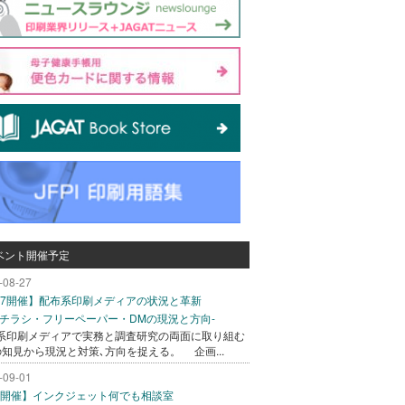
ベント開催予定
-08-27
/27開催】配布系印刷メディアの状況と革新
込チラシ・フリーペーパー・DMの現況と方向-
系印刷メディアで実務と調査研究の両面に取り組む
の知見から現況と対策､方向を捉える。 企画...
-09-01
/1開催】インクジェット何でも相談室