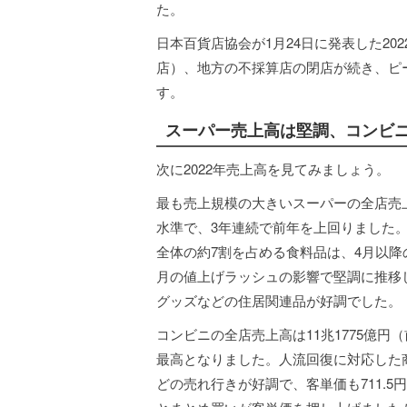
た。
日本百貨店協会が1月24日に発表した2022
店）、地方の不採算店の閉店が続き、ピーク
す。
スーパー売上高は堅調、コンビ
次に2022年売上高を見てみましょう。
最も売上規模の大きいスーパーの全店売上高は
水準で、3年連続で前年を上回りました
全体の約7割を占める食料品は、4月以降
月の値上げラッシュの影響で堅調に推移
グッズなどの住居関連品が好調でした。
コンビニの全店売上高は11兆1775億円（
最高となりました。人流回復に対応した
どの売れ行きが好調で、客単価も711.5