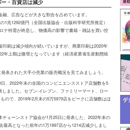
パー・百貨店は減少
金融、広告などが大きな割合を占めています。
％減の1兆1292億円（全国出版協会・出版科学研究所推定）
いたコロナ特需が終息し、物価高の影響で書籍・雑誌を買い控
印刷は減少傾向が続いていますが、商業印刷は2020年
2022年上期は微増となっています（経済産業省生産動態統
旬に発表された大手小売業の販売概況を見てみましょう。
0日、2022年末の全国のコンビニエンスストア店舗数を5
）と発表しました。セブン-イレブン、ファミリーマート、ロー
ので、2019年2月末の5万5979店をピークに店舗数はほ
チェーンストア協会が1月25日に発表した、2022年末の
去最高となった前年の1万1897店から1214店減少しまし