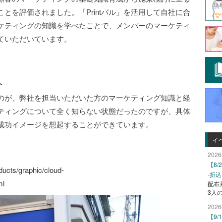
とを評価されました。「Printバル」を活用して自社に合
ケティングの知識を学べたことで、メンバーのマーケティ
ていただいています。
ト
のが、弊社を担当いただいた方のマーケティング知識と経
ティングについて全く知らない状態だったのですが、具体
成功イメージを想起することができています。
イ
2026
】
【8
ducts/graphic/cloud-
-折
ml
配布
3人
2026
【9