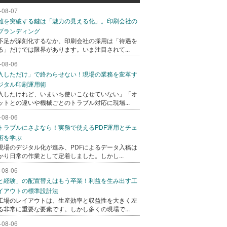
-08-07
難を突破する鍵は「魅力の見える化」。印刷会社の
ブランディング
不足が深刻化するなか、印刷会社の採用は「待遇を
る」だけでは限界があります。いま注目されて...
-08-06
入しただけ」で終わらせない！現場の業務を変革す
ジタル印刷運用術
入したけれど、いまいち使いこなせていない」「オ
ットとの違いや機械ごとのトラブル対応に現場...
-08-06
トラブルにさよなら！実務で使えるPDF運用とチェ
術を学ぶ
現場のデジタル化が進み、PDFによるデータ入稿は
かり日常の作業として定着しました。しかし...
-08-06
と経験」の配置替えはもう卒業！利益を生み出す工
イアウトの標準設計法
工場のレイアウトは、生産効率と収益性を大きく左
る非常に重要な要素です。しかし多くの現場で...
-08-06