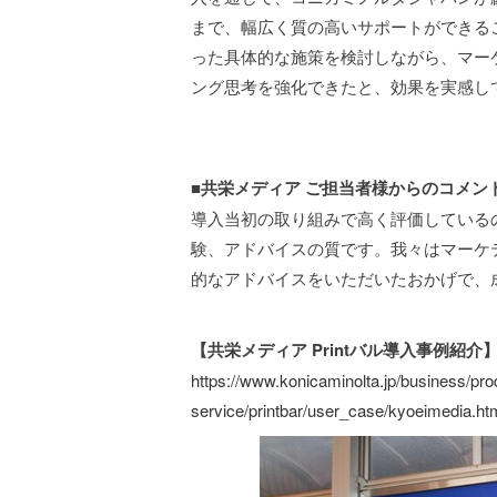
まで、幅広く質の高いサポートができるこ
った具体的な施策を検討しながら、マー
ング思考を強化できたと、効果を実感し
■
共栄メディア ご担当者様からのコメン
導入当初の取り組みで高く評価している
験、アドバイスの質です。我々はマーケ
的なアドバイスをいただいたおかげで、
【共栄メディア Printバル導入事例紹介
https://www.konicaminolta.jp/business/pro
service/printbar/user_case/kyoeimedia.ht