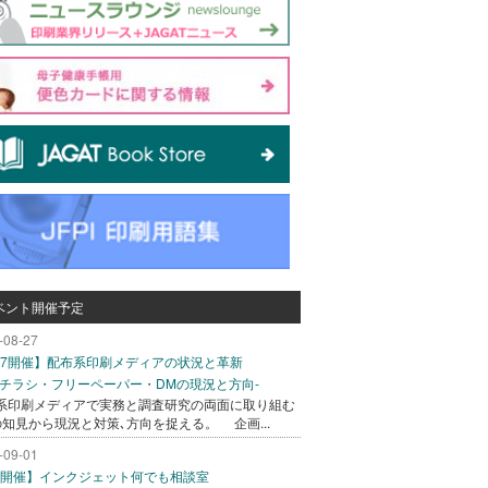
ベント開催予定
-08-27
/27開催】配布系印刷メディアの状況と革新
込チラシ・フリーペーパー・DMの現況と方向-
系印刷メディアで実務と調査研究の両面に取り組む
の知見から現況と対策､方向を捉える。 企画...
-09-01
/1開催】インクジェット何でも相談室