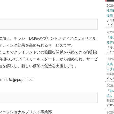
2026
採用
採用
人手
上げ
2026
「導
ーチに加え、チラシ、DM等のプリントメディアによるリアル
るデ
ケティング効果を高められるサービスです。
「導
うことでクライアントとの強固な関係を構築できる印刷会
フセ
負担の少ない「スモールスタート」から始められ、サービ
2026
入稿
題を解決し、新しい価値の創造を支援します。
ック
印刷
すっ
inolta.jp/pr/printbar
2026
「勘
場レ
印刷
右す
ェッショナルプリント事業部
2026