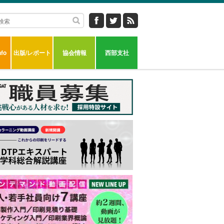
fo
出版/レポート
協会情報
西部支社