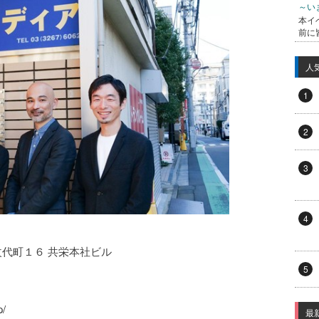
～い
本イ
前に
人
1
2
3
4
区改代町１６ 共栄本社ビル
5
p/
最