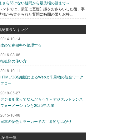
まさら聞けない疑問から最先端の話まで～
ベントでは、最初に基礎知識をおさらいした後、事
皆様から寄せられた質問に時間の限りお答...
気記事ランキング
2014-10-14
改めて稼働率を整理する
2016-08-08
括弧類の使い方
2018-10-11
HTML/CSS組版によるWebと印刷物の統合ワーク
フロー
2019-05-27
デジタル化ってなんだろう？～デジタルトランス
フォーメーションと2025年の崖
2015-10-08
日本の便色カラーカードの世界的な広がり
新記事一覧