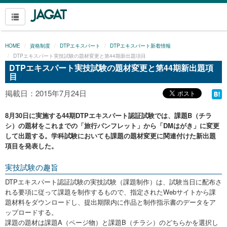
HOME
資格制度
DTPエキスパート
DTPエキスパート新着情報
DTPエキスパート実技試験の題材変更と第44期新出題項目
DTPエキスパート実技試験の題材変更と第44期新出題項
目
掲載日：2015年7月24日
8月30日に実施する44期DTPエキスパート認証試験では、課題B（チラ
シ）の題材をこれまでの「旅行パンフレット」から「DMはがき」に変更
して出題する。学科試験においても課題の題材変更に関連付けた新出題
項目を発表した。
実技試験の趣旨
DTPエキスパート認証試験の実技試験（課題制作）は、試験当日に配布さ
れる要項に従って課題を制作するもので、指定されたWebサイトから課
題材料をダウンロードし、提出期限内に作品と制作指示書のデータをア
ップロードする。
課題の題材は課題A（ページ物）と課題B（チラシ）のどちらかを選択し