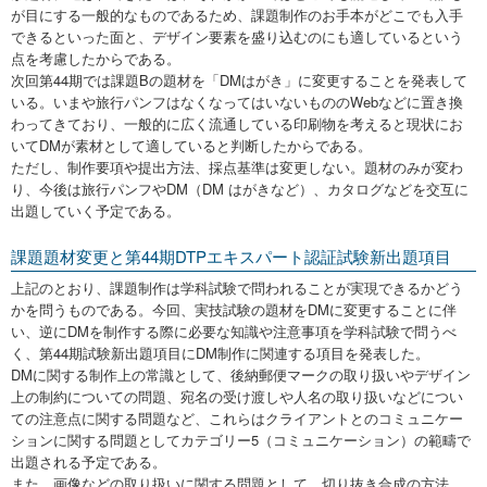
が目にする一般的なものであるため、課題制作のお手本がどこでも入手
できるといった面と、デザイン要素を盛り込むのにも適しているという
点を考慮したからである。
次回第44期では課題Bの題材を「DMはがき」に変更することを発表して
いる。いまや旅行パンフはなくなってはいないもののWebなどに置き換
わってきており、一般的に広く流通している印刷物を考えると現状にお
いてDMが素材として適していると判断したからである。
ただし、制作要項や提出方法、採点基準は変更しない。題材のみが変わ
り、今後は旅行パンフやDM（DM はがきなど）、カタログなどを交互に
出題していく予定である。
課題題材変更と第44期DTPエキスパート認証試験新出題項目
上記のとおり、課題制作は学科試験で問われることが実現できるかどう
かを問うものである。今回、実技試験の題材をDMに変更することに伴
い、逆にDMを制作する際に必要な知識や注意事項を学科試験で問うべ
く、第44期試験新出題項目にDM制作に関連する項目を発表した。
DMに関する制作上の常識として、後納郵便マークの取り扱いやデザイン
上の制約についての問題、宛名の受け渡しや人名の取り扱いなどについ
ての注意点に関する問題など、これらはクライアントとのコミュニケー
ションに関する問題としてカテゴリー5（コミュニケーション）の範疇で
出題される予定である。
また、画像などの取り扱いに関する問題として、切り抜き合成の方法、