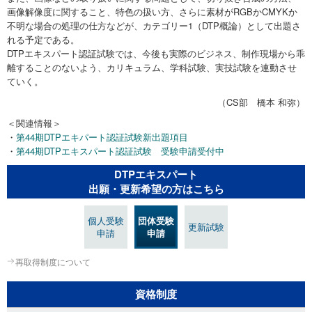
画像解像度に関すること、特色の扱い方、さらに素材がRGBかCMYKか
不明な場合の処理の仕方などが、カテゴリー1（DTP概論）として出題さ
れる予定である。
DTPエキスパート認証試験では、今後も実際のビジネス、制作現場から乖
離することのないよう、カリキュラム、学科試験、実技試験を連動させ
ていく。
（CS部 橋本 和弥）
＜関連情報＞
・
第44期DTPエキパート認証試験新出題項目
・
第44期DTPエキスパート認証試験 受験申請受付中
DTPエキスパート
出願・更新希望の方はこちら
個人受験
団体受験
更新試験
申請
申請
再取得制度について
資格制度