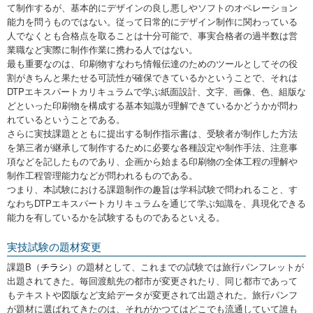
て制作するが、基本的にデザインの良し悪しやソフトのオペレーション
能力を問うものではない。従って日常的にデザイン制作に関わっている
人でなくとも合格点を取ることは十分可能で、事実合格者の過半数は営
業職など実際に制作作業に携わる人ではない。
最も重要なのは、印刷物すなわち情報伝達のためのツールとしてその役
割がきちんと果たせる可読性が確保できているかということで、それは
DTPエキスパートカリキュラムで学ぶ紙面設計、文字、画像、色、組版な
どといった印刷物を構成する基本知識が理解できているかどうかが問わ
れているということである。
さらに実技課題とともに提出する制作指示書は、受験者が制作した方法
を第三者が継承して制作するために必要な各種設定や制作手法、注意事
項などを記したものであり、企画から始まる印刷物の全体工程の理解や
制作工程管理能力などが問われるものである。
つまり、本試験における課題制作の趣旨は学科試験で問われること、す
なわちDTPエキスパートカリキュラムを通じて学ぶ知識を、具現化できる
能力を有しているかを試験するものであるといえる。
実技試験の題材変更
課題B（
チラシ
）の題材として、これまでの試験では旅行パンフレットが
出題されてきた。毎回渡航先の都市が変更されたり、同じ都市であって
もテキストや図版など支給データが変更されて出題された。旅行パンフ
が題材に選ばれてきたのは、それがかつてはどこでも流通していて誰も