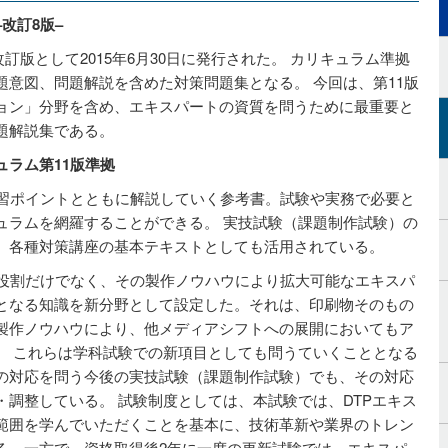
改訂8版–
改訂版として2015年6月30日に発行された。 カリキュラム準拠
意図、問題解説を含めた対策問題集となる。 今回は、第11版
ョン」分野を含め、エキスパートの資質を問うために最重要と
題解説集である。
ュラム第11版準拠
学習ポイントとともに解説していく参考書。試験や実務で必要と
ュラムを網羅することができる。 実技試験（課題制作試験）の
、各種対策講座の基本テキストとしても活用されている。
る役割だけでなく、その製作ノウハウにより拡大可能なエキスパ
となる知識を新分野として設定した。それは、印刷物そのもの
製作ノウハウにより、他メディアシフトへの展開においてもア
。 これらは学科試験での新項目としても問うていくこととなる
の対応を問う今後の実技試験（課題制作試験）でも、その対応
調整している。 試験制度としては、本試験では、DTPエキス
範囲を学んでいただくことを基本に、技術革新や業界のトレン
る。一方で、資格取得後2年に一度の更新試験では、エキスパ