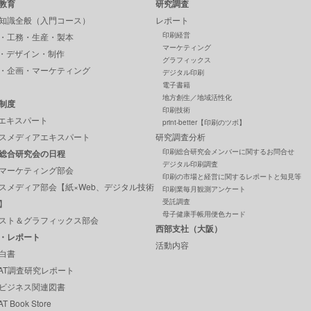
教育
研究調査
知識全般（入門コース）
レポート
印刷経営
・工務・生産・製本
マーケティング
P・デザイン・制作
グラフィックス
・企画・マーケティング
デジタル印刷
電子書籍
地方創生／地域活性化
制度
印刷技術
Pエキスパート
print-better【印刷のツボ】
スメディアエキスパート
研究調査分析
印刷総合研究会メンバーに関するお問合せ
総合研究会の日程
デジタル印刷調査
マーケティング部会
印刷の市場と経営に関するレポートと知見等
スメディア部会【紙×Web、デジタル技術
印刷業毎月観測アンケート
受託調査
】
母子健康手帳用便色カード
スト＆グラフィックス部会
西部支社（大阪）
・レポート
活動内容
白書
GAT調査研究レポート
ビジネス関連図書
T Book Store