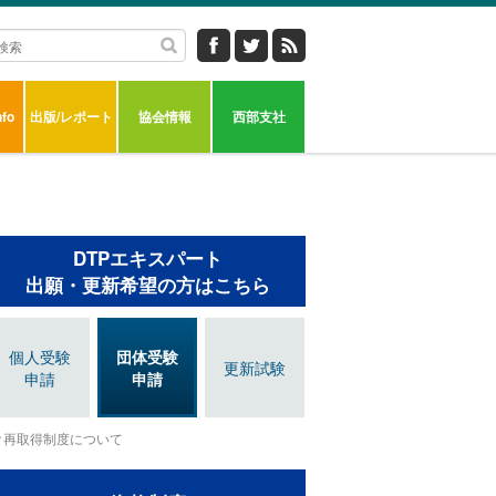
fo
出版/レポート
協会情報
西部支社
DTPエキスパート
出願・更新希望の方はこちら
個人受験
団体受験
更新試験
申請
申請
再取得制度について