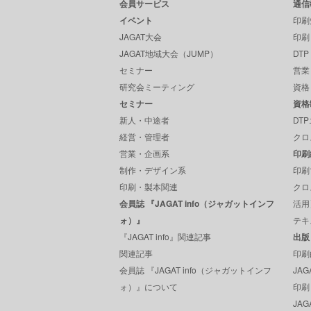
会員サービス
通信
イベント
印刷
JAGAT大会
印刷
JAGAT地域大会（JUMP）
DT
セミナー
営業
研究会ミーティング
資格
セミナー
資格
新人・中途者
DT
経営・管理者
クロ
営業・企画系
印刷
制作・デザイン系
印刷
印刷・製本関連
クロ
会員誌 『JAGAT info（ジャガットインフ
活用
ォ）』
テキ
『JAGAT info』関連記事
出版
関連記事
印刷
会員誌 『JAGAT info（ジャガットインフ
JA
ォ）』について
印刷
JAGA