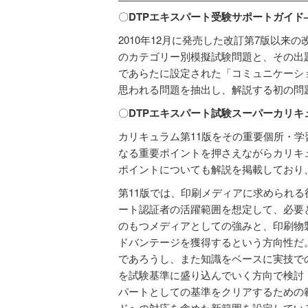
〇
DTPエキスパート受験サポートガイド–
2010年12月に発売した改訂第7版以来の
のカテゴリー別模擬試験問題と、その出題
であらたに設定された「コミュニケーシ
思われる問題を抽出し、解説する初の問
〇
DTPエキスパート試験スーパーカリキ
カリキュラム第11版をその重要個所・
なる重要ポイントを押さえながらカリキ
ポイントについても解説を掲載しており
第11版では、印刷メディアに求められ
ート認証者の活躍範囲を想定して、必要
のもつメディアとしての強みと、印刷物
ドバンテージを獲得するという方向性だ
であろうし、また知識をベースに実技で
を試験基準に盛り込んでいく方向で検討・
パートとしての基準をクリアするための
ドへの対応を含めた新範囲を設定してい