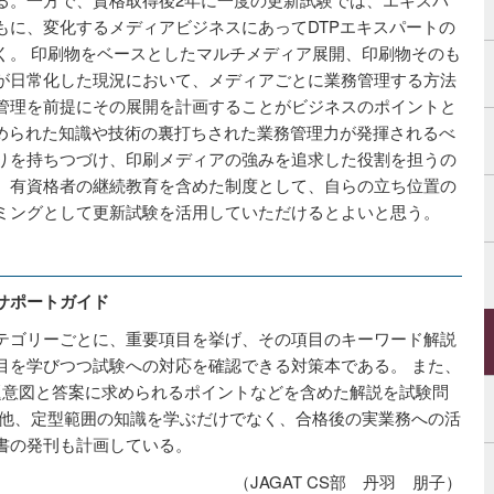
もに、変化するメディアビジネスにあってDTPエキスパートの
く。 印刷物をベースとしたマルチメディア展開、印刷物そのも
が日常化した現況において、メディアごとに業務管理する方法
管理を前提にその展開を計画することがビジネスのポイントと
求められた知識や技術の裏打ちされた業務管理力が発揮されるべ
りを持ちつづけ、印刷メディアの強みを追求した役割を担うの
。有資格者の継続教育を含めた制度として、自らの立ち位置の
ミングとして更新試験を活用していただけるとよいと思う。
サポートガイド
テゴリーごとに、重要項目を挙げ、その項目のキーワード解説
目を学びつつ試験への対応を確認できる対策本である。 また、
題意図と答案に求められるポイントなどを含めた解説を試験問
の他、定型範囲の知識を学ぶだけでなく、合格後の実業務への活
書の発刊も計画している。
（JAGAT CS部 丹羽 朋子）