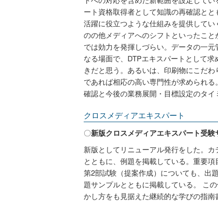
ート資格取得者として知識の再確認とと
活躍に役立つような仕組みを提供してい
のの他メディアへのシフトといったこと
では効力を発揮しづらい。データの一元
なる場面で、DTPエキスパートとして
きだと思う。あるいは、印刷物にこだわ
であれば相応の高い専門性が求められる
確認と今後の業務展開・目標設定のタイ
クロスメディアエキスパート
〇
新版クロスメディアエキスパート受験
新版としてリニューアル発行をした。カ
とともに、例題を掲載している。重要項
第2部試験（提案作成）についても、出
題サンプルとともに掲載している。 こ
かし方をも見据えた継続的な学びの指南