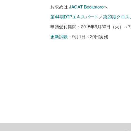
お求めは
JAGAT Bookstore
へ
第44期DTPエキスパート
／
第20期クロ
申請受付期間：2015年6月30日（火）～
更新試験
：9月1日～30日実施