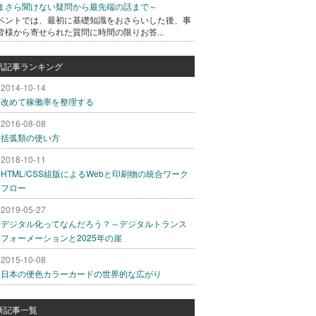
まさら聞けない疑問から最先端の話まで～
ベントでは、最初に基礎知識をおさらいした後、事
皆様から寄せられた質問に時間の限りお答...
気記事ランキング
2014-10-14
改めて稼働率を整理する
2016-08-08
括弧類の使い方
2018-10-11
HTML/CSS組版によるWebと印刷物の統合ワーク
フロー
2019-05-27
デジタル化ってなんだろう？～デジタルトランス
フォーメーションと2025年の崖
2015-10-08
日本の便色カラーカードの世界的な広がり
新記事一覧