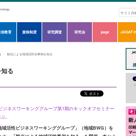
通信教育
資格制度
研究調査
研究会
page
JAGAT in
会
観光による地域活性化事例を知る
を知る
ビジネスワーキンググループ第1期のキックオフセミナー
学ぶ
。
「地域活性ビジネスワーキンググループ」（地域BWG）を