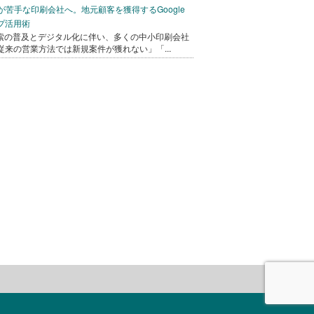
bが苦手な印刷会社へ。地元顧客を獲得するGoogle
プ活用術
検索の普及とデジタル化に伴い、多くの中小印刷会社
従来の営業方法では新規案件が獲れない」「...