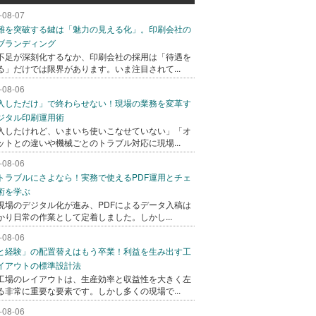
-08-07
難を突破する鍵は「魅力の見える化」。印刷会社の
ブランディング
不足が深刻化するなか、印刷会社の採用は「待遇を
る」だけでは限界があります。いま注目されて...
-08-06
入しただけ」で終わらせない！現場の業務を変革す
ジタル印刷運用術
入したけれど、いまいち使いこなせていない」「オ
ットとの違いや機械ごとのトラブル対応に現場...
-08-06
トラブルにさよなら！実務で使えるPDF運用とチェ
術を学ぶ
現場のデジタル化が進み、PDFによるデータ入稿は
かり日常の作業として定着しました。しかし...
-08-06
と経験」の配置替えはもう卒業！利益を生み出す工
イアウトの標準設計法
工場のレイアウトは、生産効率と収益性を大きく左
る非常に重要な要素です。しかし多くの現場で...
-08-06