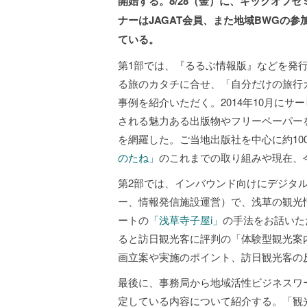
開始する。8/28（金）に、キックオフ
ナーはJAGAT会員、また地域BWGの
ている。
第1部では、『るるぶ情報版』などを発
る旅のカタチに合せ、「自分だけの旅行
事例を紹介いただく。2014年10月に
される魅力ある出版物やフリーペーパーを
を網羅した。ご当地出版社を中心に約10
のたね」
のこれまでの取り組みや現在、
第2部では、インバウンド向けにデジタル
ー、情報発信施設運営）で、浅草の観光
ートの
「浅草寺子屋i」
の手法をお話いた
ると訪日観光客に評判の「体験型観光案
画立案や実施のポイント、訪日観光客の
最後に、事務局から地域活性ビジネスワ
定している内容について紹介する。「観