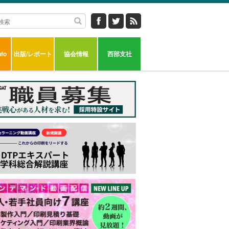
fo
出版/レポート
協会情報
西部支社