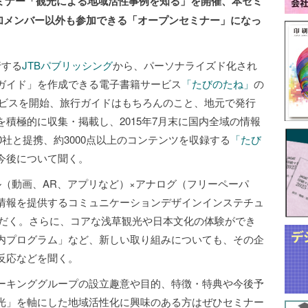
セミナー「観光による地域活性事例を知る」を開催、本セミ
参加メンバー以外も参加できる「オープンセミナー」になっ
行する
JTBパブリッシング
から、パーソナライズド化され
ガイド」を作成できる電子書籍サービス
「たびのたね」
の
サービスを開始、旅行ガイドはもちろんのこと、地元で発行
積極的に収集・掲載し、2015年7月末に国内全域の情報
0社と提携、約3000点以上のコンテンツを収録する
「たび
今後について聞く。
（動画、AR、アプリなど）×アナログ（フリーペーパ
情報を提供するコミュニケーションデザインインステチュ
だく。さらに、コアな浅草観光や日本文化の体験ができ
内プログラム」など、新しい取り組みについても、その企
反応などを聞く。
ーキンググループの設立趣意や目的、特徴・特典や今後予
光」を軸にした地域活性化に興味のある方はぜひセミナー