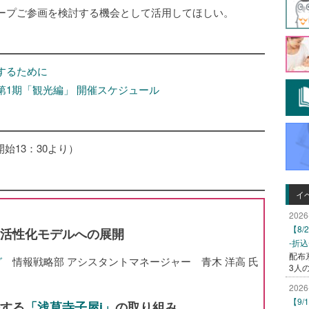
ープご参画を検討する機会として活用してほしい。
するために
1期「観光編」 開催スケジュール
受付開始13：30より）
イ
2026
【8
活性化モデルへの展開
-折
配布
グ
情報戦略部 アシスタントマネージャー 青木 洋高 氏
3人
2026
【9
する
「浅草寺子屋i」
の取り組み