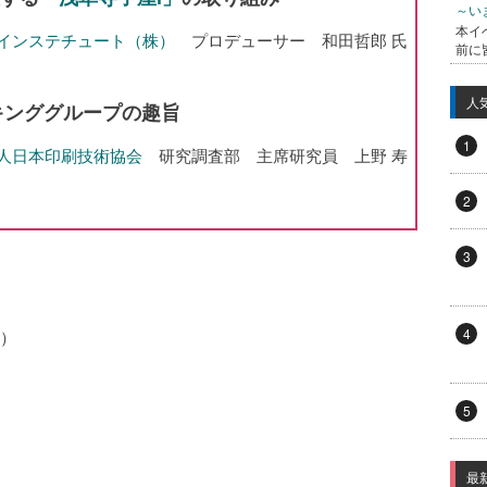
～い
本イ
インステチュート（株）
プロデューサー 和田哲郎 氏
前に
人
キンググループの趣旨
1
人日本印刷技術協会
研究調査部 主席研究員 上野 寿
2
3
4
1）
5
最