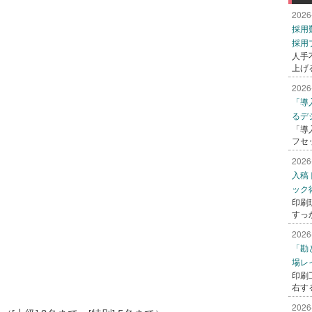
2026
採用
採用
人手
上げ
2026
「導
るデ
「導
フセ
2026
入稿
ック
印刷
すっ
2026
「勘
場レ
印刷
右す
2026