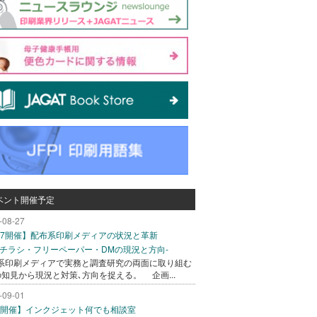
ベント開催予定
-08-27
/27開催】配布系印刷メディアの状況と革新
込チラシ・フリーペーパー・DMの現況と方向-
系印刷メディアで実務と調査研究の両面に取り組む
の知見から現況と対策､方向を捉える。 企画...
-09-01
/1開催】インクジェット何でも相談室