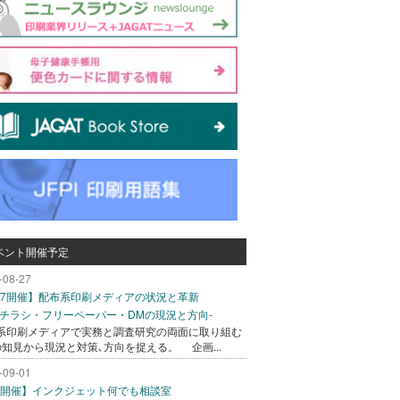
ベント開催予定
-08-27
/27開催】配布系印刷メディアの状況と革新
込チラシ・フリーペーパー・DMの現況と方向-
系印刷メディアで実務と調査研究の両面に取り組む
の知見から現況と対策､方向を捉える。 企画...
-09-01
/1開催】インクジェット何でも相談室