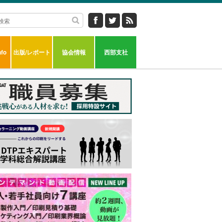
fo
出版/レポート
協会情報
西部支社