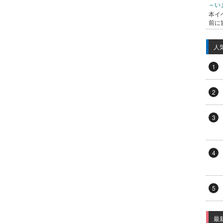
～い
本イ
前に
人
1
2
3
4
5
最