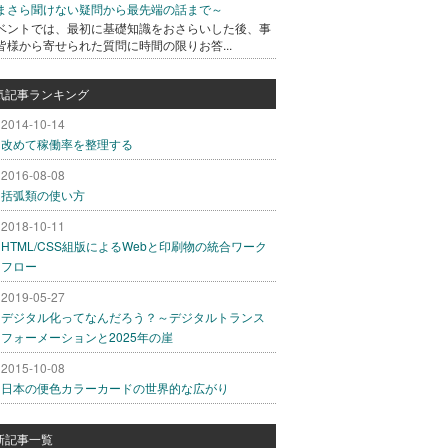
まさら聞けない疑問から最先端の話まで～
ベントでは、最初に基礎知識をおさらいした後、事
皆様から寄せられた質問に時間の限りお答...
気記事ランキング
2014-10-14
改めて稼働率を整理する
2016-08-08
括弧類の使い方
2018-10-11
HTML/CSS組版によるWebと印刷物の統合ワーク
フロー
2019-05-27
デジタル化ってなんだろう？～デジタルトランス
フォーメーションと2025年の崖
2015-10-08
日本の便色カラーカードの世界的な広がり
新記事一覧