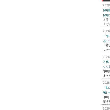
2026
採用
採用
人手
上げ
2026
「導
るデ
「導
フセ
2026
入稿
ック
印刷
すっ
2026
「勘
場レ
印刷
右す
2026