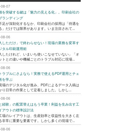
-08-07
難を突破する鍵は「魅力の見える化」。印刷会社の
ブランディング
不足が深刻化するなか、印刷会社の採用は「待遇を
る」だけでは限界があります。いま注目されて...
-08-06
入しただけ」で終わらせない！現場の業務を変革す
ジタル印刷運用術
入したけれど、いまいち使いこなせていない」「オ
ットとの違いや機械ごとのトラブル対応に現場...
-08-06
トラブルにさよなら！実務で使えるPDF運用とチェ
術を学ぶ
現場のデジタル化が進み、PDFによるデータ入稿は
かり日常の作業として定着しました。しかし...
-08-06
と経験」の配置替えはもう卒業！利益を生み出す工
イアウトの標準設計法
工場のレイアウトは、生産効率と収益性を大きく左
る非常に重要な要素です。しかし多くの現場で...
-08-06