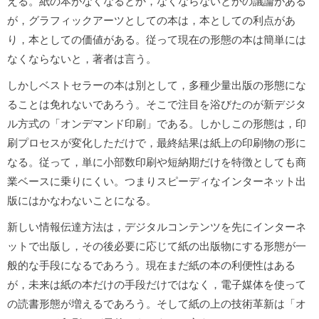
える。紙の本がなくなるとか，なくならないとかの議論がある
が，グラフィックアーツとしての本は，本としての利点があ
り，本としての価値がある。従って現在の形態の本は簡単には
なくならないと，著者は言う。
しかしベストセラーの本は別として，多種少量出版の形態にな
ることは免れないであろう。そこで注目を浴びたのが新デジタ
ル方式の「オンデマンド印刷」である。しかしこの形態は，印
刷プロセスが変化しただけで，最終結果は紙上の印刷物の形に
なる。従って，単に小部数印刷や短納期だけを特徴としても商
業ベースに乗りにくい。つまりスピーディなインターネット出
版にはかなわないことになる。
新しい情報伝達方法は，デジタルコンテンツを先にインターネ
ットで出版し，その後必要に応じて紙の出版物にする形態が一
般的な手段になるであろう。現在まだ紙の本の利便性はある
が，未来は紙の本だけの手段だけではなく，電子媒体を使って
の読書形態が増えるであろう。そして紙の上の技術革新は「オ