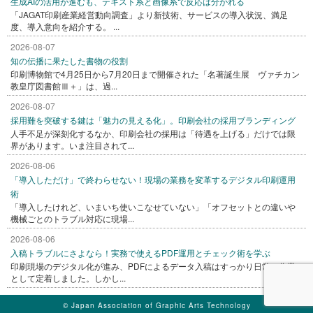
生成AIの活用が進むも、テキスト系と画像系で反応は分かれる
「JAGAT印刷産業経営動向調査」より新技術、サービスの導入状況、満足
度、導入意向を紹介する。 ...
2026-08-07
知の伝播に果たした書物の役割
印刷博物館で4月25日から7月20日まで開催された「名著誕生展 ヴァチカン
教皇庁図書館Ⅲ＋」は、過...
2026-08-07
採用難を突破する鍵は「魅力の見える化」。印刷会社の採用ブランディング
人手不足が深刻化するなか、印刷会社の採用は「待遇を上げる」だけでは限
界があります。いま注目されて...
2026-08-06
「導入しただけ」で終わらせない！現場の業務を変革するデジタル印刷運用
術
「導入したけれど、いまいち使いこなせていない」「オフセットとの違いや
機械ごとのトラブル対応に現場...
2026-08-06
入稿トラブルにさよなら！実務で使えるPDF運用とチェック術を学ぶ
印刷現場のデジタル化が進み、PDFによるデータ入稿はすっかり日常の作業
として定着しました。しかし...
© Japan Association of Graphic Arts Technology