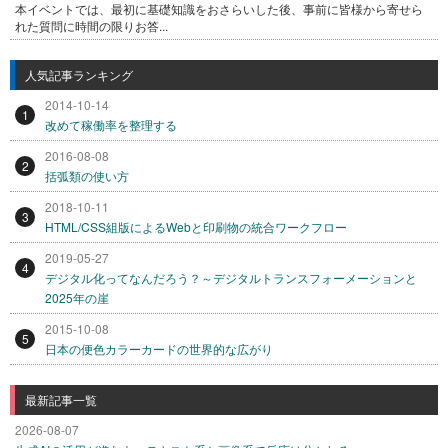
本イベントでは、最初に基礎知識をおさらいした後、事前に皆様から寄せら
れた質問に時間の限りお答...
人気記事ランキング
2014-10-14
1
改めて稼働率を整理する
2016-08-08
2
括弧類の使い方
2018-10-11
3
HTML/CSS組版によるWebと印刷物の統合ワークフロー
2019-05-27
4
デジタル化ってなんだろう？～デジタルトランスフォーメーションと
2025年の崖
2015-10-08
5
日本の便色カラーカードの世界的な広がり
最新記事一覧
2026-08-07