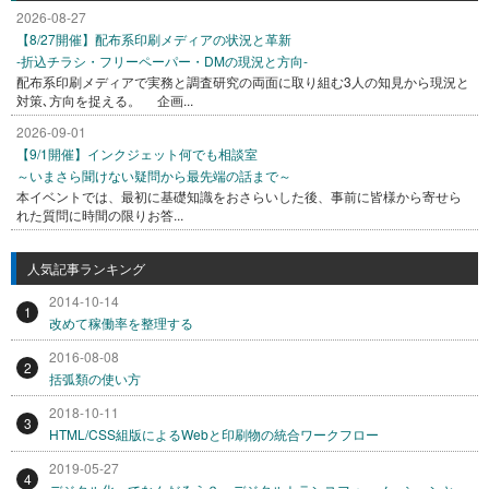
2026-08-27
【8/27開催】配布系印刷メディアの状況と革新
-折込チラシ・フリーペーパー・DMの現況と方向-
配布系印刷メディアで実務と調査研究の両面に取り組む3人の知見から現況と
対策､方向を捉える。 企画...
2026-09-01
【9/1開催】インクジェット何でも相談室
～いまさら聞けない疑問から最先端の話まで～
本イベントでは、最初に基礎知識をおさらいした後、事前に皆様から寄せら
れた質問に時間の限りお答...
人気記事ランキング
2014-10-14
1
改めて稼働率を整理する
2016-08-08
2
括弧類の使い方
2018-10-11
3
HTML/CSS組版によるWebと印刷物の統合ワークフロー
2019-05-27
4