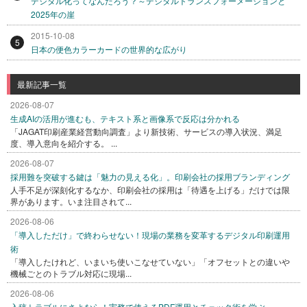
デジタル化ってなんだろう？～デジタルトランスフォーメーションと
2025年の崖
2015-10-08
5
日本の便色カラーカードの世界的な広がり
最新記事一覧
2026-08-07
生成AIの活用が進むも、テキスト系と画像系で反応は分かれる
「JAGAT印刷産業経営動向調査」より新技術、サービスの導入状況、満足
度、導入意向を紹介する。 ...
2026-08-07
採用難を突破する鍵は「魅力の見える化」。印刷会社の採用ブランディング
人手不足が深刻化するなか、印刷会社の採用は「待遇を上げる」だけでは限
界があります。いま注目されて...
2026-08-06
「導入しただけ」で終わらせない！現場の業務を変革するデジタル印刷運用
術
「導入したけれど、いまいち使いこなせていない」「オフセットとの違いや
機械ごとのトラブル対応に現場...
2026-08-06
入稿トラブルにさよなら！実務で使えるPDF運用とチェック術を学ぶ