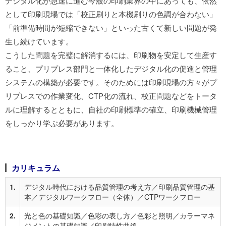
デジタル化が急速に進む今般の印刷業界の中にあっても、依然
として印刷現場では「校正刷りと本機刷りの色調が合わない」
「前準備時間が短縮できない」といった古くて新しい問題が発
生し続けています。
こうした問題を完璧に解消するには、印刷物を安定して生産す
ること、プリプレス部門と一体化したデジタル化の促進と管理
システムの構築が必要です。そのためには印刷現場の方々がプ
リプレスでの作業変化、CTP化の流れ、校正問題などをトータ
ルに理解するとともに、自社の印刷標準の確立、印刷機械管理
をしっかり学ぶ必要があります。
カリキュラム
1.
デジタル時代における品質管理の考え方／印刷品質管理の基
本／デジタルワークフロー（全体）／CTPワークフロー
2.
光と色の基礎知識／色彩の表し方／色彩と照明／カラーマネ
ジメントの基礎知識／印刷特性曲線