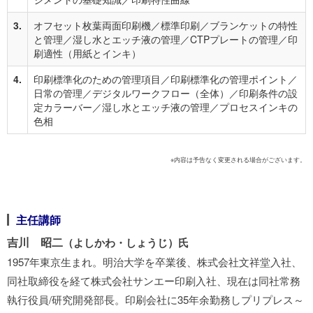
3.
オフセット枚葉両面印刷機／標準印刷／ブランケットの特性
と管理／湿し水とエッチ液の管理／CTPプレートの管理／印
刷適性（用紙とインキ）
4.
印刷標準化のための管理項目／印刷標準化の管理ポイント／
日常の管理／デジタルワークフロー（全体）／印刷条件の設
定カラーバー／湿し水とエッチ液の管理／プロセスインキの
色相
※内容は予告なく変更される場合がございます。
主任講師
吉川 昭二
（よしかわ・しょうじ）氏
1957年東京生まれ。明治大学を卒業後、株式会社文祥堂入社、
同社取締役を経て株式会社サンエー印刷入社、現在は同社常務
執行役員/研究開発部長。印刷会社に35年余勤務しプリプレス～