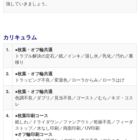
強していきましょう。
カリキュラム
1.
●枚葉・オフ輪共通
トラブル解決の定石／紙／インキ／湿し水／乳化／汚れ／裏
移り
2.
●枚葉・オフ輪共通
トラッピング不良／変退色／ローラからみ／ローラはげ
3.
●枚葉・オフ輪共通
色調不良／ダブリ／見当不良／ゴースト／むら／キズ・コス
レ
4.
●枚葉印刷コース
紙しわ／ドライダウン／ファンアウト／乾燥不良／フィーダ
ストップ／水なし印刷／両面印刷／UV印刷
●オフ輪印刷コース