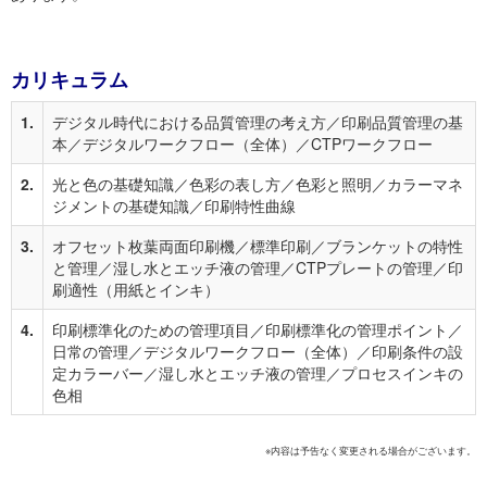
カリキュラム
1.
デジタル時代における品質管理の考え方／印刷品質管理の基
本／デジタルワークフロー（全体）／CTPワークフロー
2.
光と色の基礎知識／色彩の表し方／色彩と照明／カラーマネ
ジメントの基礎知識／印刷特性曲線
3.
オフセット枚葉両面印刷機／標準印刷／ブランケットの特性
と管理／湿し水とエッチ液の管理／CTPプレートの管理／印
刷適性（用紙とインキ）
4.
印刷標準化のための管理項目／印刷標準化の管理ポイント／
日常の管理／デジタルワークフロー（全体）／印刷条件の設
定カラーバー／湿し水とエッチ液の管理／プロセスインキの
色相
※内容は予告なく変更される場合がございます。