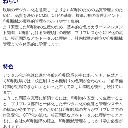
ねらい
現場のデジタル化を意識し「よりよい印刷のための品質管理」のた
めに、品質を決めるCMS、CTPの基礎、標準印刷の管理ポイント、
印刷機械の実務的管理をわかりやすく集約。
より安定した印刷物の生産のため、基本的な色とカラーマネジメン
ト知識、印刷における管理項目の理解、プリプレスからCTP化の流
れ、校正問題などをトータルに理解し、社内標準の確立や印刷機械
管理までを体系的に学習します。
特色
デジタル化が急速に進む今般の印刷業界の中にあっても、依然とし
て印刷現場では「校正刷りと本機刷りの色調が合わない」「前準備
時間が短縮できない」といった古くて新しい問題が発生し続けてい
ます。
こうした問題を完璧に解消するには、印刷物を安定して生産するこ
と、プリプレス部門と一体化したデジタル化の促進と管理システム
の構築が必要です。そのためには印刷現場の方々がプリプレスでの
作業変化、CTP化の流れ、校正問題などをトータルに理解するとと
もに、自社の印刷標準の確立、印刷機械管理をしっかり学ぶ必要が
あります。