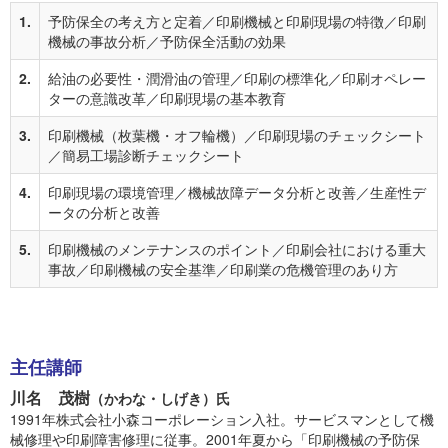
1.
予防保全の考え方と定着／印刷機械と印刷現場の特徴／印刷
機械の事故分析／予防保全活動の効果
2.
給油の必要性・潤滑油の管理／印刷の標準化／印刷オペレー
ターの意識改革／印刷現場の基本教育
3.
印刷機械（枚葉機・オフ輪機）／印刷現場のチェックシート
／簡易工場診断チェックシート
4.
印刷現場の環境管理／機械故障データ分析と改善／生産性デ
ータの分析と改善
5.
印刷機械のメンテナンスのポイント／印刷会社における重大
事故／印刷機械の安全基準／印刷業の危機管理のあり方
主任講師
川名 茂樹
（かわな・しげき）氏
1991年株式会社小森コーポレーション入社。サービスマンとして機
械修理や印刷障害修理に従事。2001年夏から「印刷機械の予防保