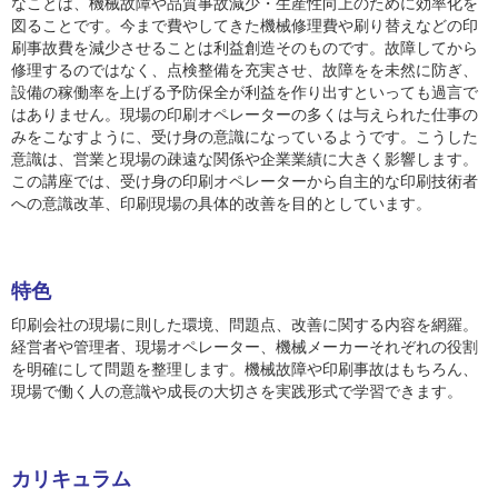
なことは、機械故障や品質事故減少・生産性向上のために効率化を
図ることです。今まで費やしてきた機械修理費や刷り替えなどの印
刷事故費を減少させることは利益創造そのものです。故障してから
修理するのではなく、点検整備を充実させ、故障をを未然に防ぎ、
設備の稼働率を上げる予防保全が利益を作り出すといっても過言で
はありません。現場の印刷オペレーターの多くは与えられた仕事の
みをこなすように、受け身の意識になっているようです。こうした
意識は、営業と現場の疎遠な関係や企業業績に大きく影響します。
この講座では、受け身の印刷オペレーターから自主的な印刷技術者
への意識改革、印刷現場の具体的改善を目的としています。
特色
印刷会社の現場に則した環境、問題点、改善に関する内容を網羅。
経営者や管理者、現場オペレーター、機械メーカーそれぞれの役割
を明確にして問題を整理します。機械故障や印刷事故はもちろん、
現場で働く人の意識や成長の大切さを実践形式で学習できます。
カリキュラム