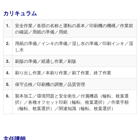
カリキュラム
1.
安全作業／各部の名称と運転の基本／印刷機の機構／作業前
の確認／用紙の準備／用紙
2.
用紙の準備／インキの準備／湿し水の準備／印刷インキ／湿
し水
3.
刷版の準備／紙通し作業／刷版
4.
刷り出し作業／本刷り作業／刷了作業、終了作業
5.
保守点検／印刷機の調整／品質管理
6.
製本加工／環境問題と安全衛生／付属機器（輪転、枚葉選
択）／各種オフセット印刷（輪転、枚葉選択）／作業手順
（輪転、枚葉選択）／関連知識（輪転、枚葉選択）
主任講師