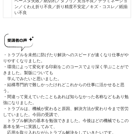
ペースタ失敗／紙切れ／ダブリ／見当不良／デラミネーショ
ン／くわえ折り不良／折り精度不安定／キズ・コスレ／紙揃
い不良
・トラブルを未然に防げたり解決へのスピードが速くなり仕事がや
りやすくなりました。
・環境によって変化する印刷をこのコースでより深く学ぶことがで
きました。製版についても
学んでみたいと思いました。
・結構専門的で難しかったけれどこれからの仕事に活かせると思
う。
・間違って覚えていたこともあれば知らなかった名称などもあり勉
強になりました。
・トラブルは、機械が変わると原因、解決方法が変わり今まで苦労
していました。今回の受講で、
トラブル解決の基本を勉強できました。今後はどの機械でもこの
基本を第一に実践してみて、
応用を取り入れながらトラブル解決をしていきたいです。