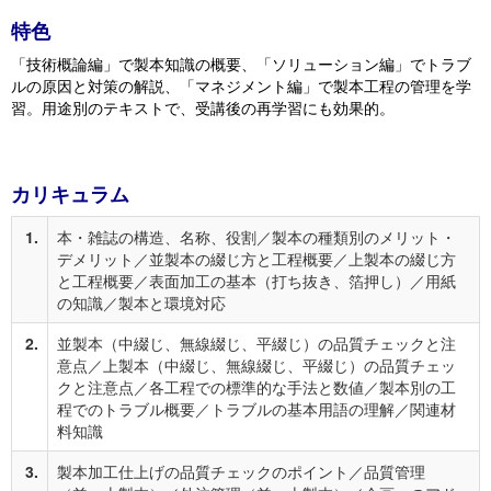
特色
「技術概論編」で製本知識の概要、「ソリューション編」でトラブ
ルの原因と対策の解説、「マネジメント編」で製本工程の管理を学
習。用途別のテキストで、受講後の再学習にも効果的。
カリキュラム
1.
本・雑誌の構造、名称、役割／製本の種類別のメリット・
デメリット／並製本の綴じ方と工程概要／上製本の綴じ方
と工程概要／表面加工の基本（打ち抜き、箔押し）／用紙
の知識／製本と環境対応
2.
並製本（中綴じ、無線綴じ、平綴じ）の品質チェックと注
意点／上製本（中綴じ、無線綴じ、平綴じ）の品質チェッ
クと注意点／各工程での標準的な手法と数値／製本別の工
程でのトラブル概要／トラブルの基本用語の理解／関連材
料知識
3.
製本加工仕上げの品質チェックのポイント／品質管理