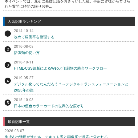
本イベントでは、最初に基礎知識をおさらいした後、事前に皆様から寄せら
れた質問に時間の限りお答...
人気記事ランキング
2014-10-14
1
改めて稼働率を整理する
2016-08-08
2
括弧類の使い方
2018-10-11
3
HTML/CSS組版によるWebと印刷物の統合ワークフロー
2019-05-27
4
デジタル化ってなんだろう？～デジタルトランスフォーメーションと
2025年の崖
2015-10-08
5
日本の便色カラーカードの世界的な広がり
最新記事一覧
2026-08-07
生成AIの活用が進むも、テキスト系と画像系で反応は分かれる