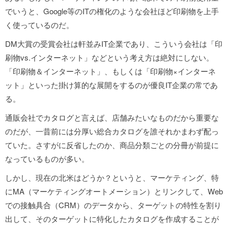
でいうと、Google等のITの権化のような会社ほど印刷物を上手
く使っているのだ。
DM大賞の受賞会社は軒並みIT企業であり、こういう会社は「印
刷物vs.インターネット」などという考え方は絶対にしない。
「印刷物＆インターネット」、もしくは「印刷物×インターネ
ット」といった掛け算的な展開をするのが優良IT企業の常であ
る。
通販会社でカタログと言えば、店舗みたいなものだから重要な
のだが、一昔前には分厚い総合カタログを誰それかまわず配っ
ていた。さすがに反省したのか、商品分類ごとの分冊が前提に
なっているものが多い。
しかし、現在の北米はどうか？というと、マーケティング、特
にMA（マーケティングオートメーション）とリンクして、Web
での接触具合（CRM）のデータから、ターゲットの特性を割り
出して、そのターゲットに特化したカタログを作成することが