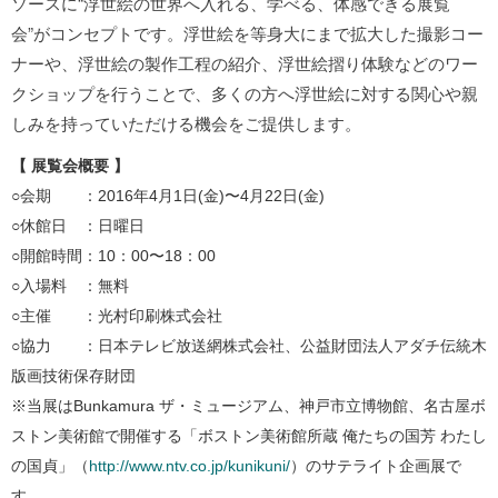
ソースに“浮世絵の世界へ入れる、学べる、体感できる展覧
会”がコンセプトです。浮世絵を等身大にまで拡大した撮影コー
ナーや、浮世絵の製作工程の紹介、浮世絵摺り体験などのワー
クショップを行うことで、多くの方へ浮世絵に対する関心や親
しみを持っていただける機会をご提供します。
【 展覧会概要 】
○会期 ：2016年4月1日(金)〜4月22日(金)
○休館日 ：日曜日
○開館時間：10：00〜18：00
○入場料 ：無料
○主催 ：光村印刷株式会社
○協力 ：日本テレビ放送網株式会社、公益財団法人アダチ伝統木
版画技術保存財団
※当展はBunkamura ザ・ミュージアム、神戸市立博物館、名古屋ボ
ストン美術館で開催する「ボストン美術館所蔵 俺たちの国芳 わたし
の国貞」（
http://www.ntv.co.jp/kunikuni/
）のサテライト企画展で
す。