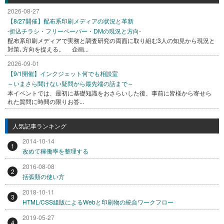
2026-08-27
【8/27開催】配布系印刷メディアの状況と革新
-折込チラシ・フリーペーパー・DMの現況と方向-
配布系印刷メディアで実務と調査研究の両面に取り組む3人の知見から現況と
対策､方向を捉える。 企画...
2026-09-01
【9/1開催】インクジェット何でも相談室
～いまさら聞けない疑問から最先端の話まで～
本イベントでは、最初に基礎知識をおさらいした後、事前に皆様から寄せら
れた質問に時間の限りお答...
人気記事ランキング
2014-10-14
1
改めて稼働率を整理する
2016-08-08
2
括弧類の使い方
2018-10-11
3
HTML/CSS組版によるWebと印刷物の統合ワークフロー
2019-05-27
4