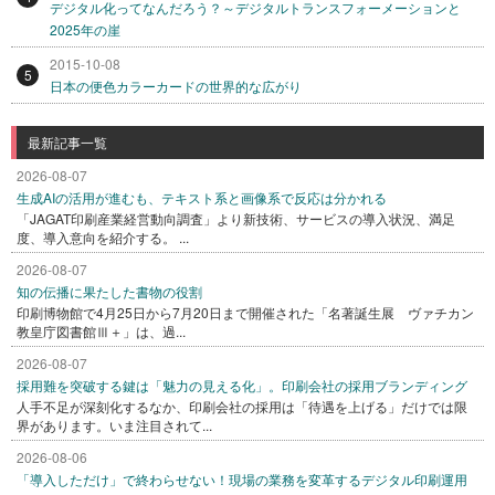
デジタル化ってなんだろう？～デジタルトランスフォーメーションと
2025年の崖
2015-10-08
5
日本の便色カラーカードの世界的な広がり
最新記事一覧
2026-08-07
生成AIの活用が進むも、テキスト系と画像系で反応は分かれる
「JAGAT印刷産業経営動向調査」より新技術、サービスの導入状況、満足
度、導入意向を紹介する。 ...
2026-08-07
知の伝播に果たした書物の役割
印刷博物館で4月25日から7月20日まで開催された「名著誕生展 ヴァチカン
教皇庁図書館Ⅲ＋」は、過...
2026-08-07
採用難を突破する鍵は「魅力の見える化」。印刷会社の採用ブランディング
人手不足が深刻化するなか、印刷会社の採用は「待遇を上げる」だけでは限
界があります。いま注目されて...
2026-08-06
「導入しただけ」で終わらせない！現場の業務を変革するデジタル印刷運用