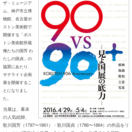
ザ・ミュージア
ム、神戸市立博
物館、名古屋ボ
ストン美術館で
開催する「ボス
トン美術館所蔵
俺たちの国芳 わ
たしの国貞」の
協賛にあたり、
サテライト企画
展を開催するこ
とになりまし
た。
当展は、幕末
の人気絵師、
歌川国芳（1797〜1861）・歌川国貞（1786〜1864）の作品をリ