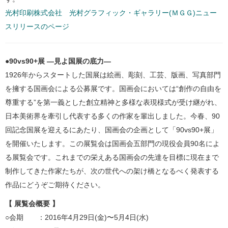
光村印刷株式会社 光村グラフィック・ギャラリー(ＭＧＧ)ニュー
スリリースのページ
●90vs90+展 ―見よ国展の底力―
1926年からスタートした国展は絵画、彫刻、工芸、版画、写真部門
を擁する国画会による公募展です。国画会においては“創作の自由を
尊重する”を第一義とした創立精神と多様な表現様式が受け継がれ、
日本美術界を牽引し代表する多くの作家を輩出しました。今春、90
回記念国展を迎えるにあたり、国画会の企画として「90vs90+展」
を開催いたします。この展覧会は国画会五部門の現役会員90名によ
る展覧会です。これまでの栄えある国画会の先達を目標に現在まで
制作してきた作家たちが、次の世代への架け橋となるべく発表する
作品にどうぞご期待ください。
【 展覧会概要 】
○会期 ：2016年4月29日(金)〜5月4日(水)