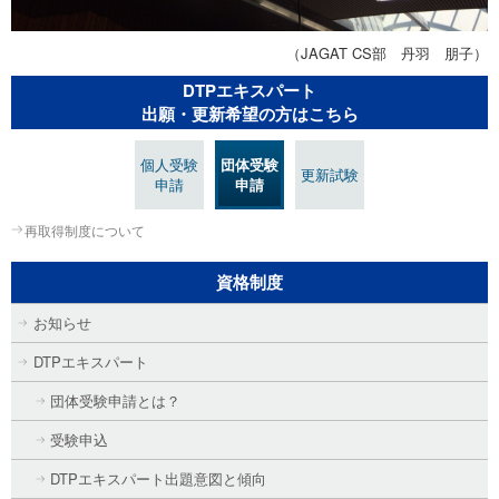
（JAGAT CS部 丹羽 朋子）
DTPエキスパート
出願・更新希望の方はこちら
個人受験
団体受験
更新試験
申請
申請
再取得制度について
資格制度
お知らせ
DTPエキスパート
団体受験申請とは？
受験申込
DTPエキスパート出題意図と傾向