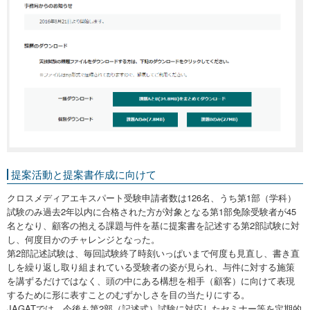
提案活動と提案書作成に向けて
クロスメディアエキスパート受験申請者数は126名、うち第1部（学科）
試験のみ過去2年以内に合格された方が対象となる第1部免除受験者が45
名となり、顧客の抱える課題与件を基に提案書を記述する第2部試験に対
し、何度目かのチャレンジとなった。
第2部記述試験は、毎回試験終了時刻いっぱいまで何度も見直し、書き直
しを繰り返し取り組まれている受験者の姿が見られ、与件に対する施策
を講ずるだけではなく、頭の中にある構想を相手（顧客）に向けて表現
するために形に表すことのむずかしさを目の当たりにする。
JAGATでは、今後も第2部（記述式）試験に対応したセミナー等を定期的