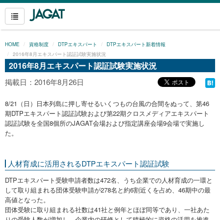
HOME
資格制度
DTPエキスパート
DTPエキスパート新着情報
2016年8月エキスパート認証試験実施状況
2016年8月エキスパート認証試験実施状況
掲載日：2016年8月26日
8/21（日）日本列島に押し寄せるいくつもの台風の合間をぬって、第46
期DTPエキスパート認証試験および第22期クロスメディアエキスパート
認証試験を全国8個所のJAGAT会場および指定講座会場9会場で実施し
た。
人材育成に活用されるDTPエキスパート認証試験
DTPエキスパート受験申請者数は472名、うち企業での人材育成の一環と
して取り組まれる団体受験申請が278名と約6割近くを占め、46期中の最
高値となった。
団体受験に取り組まれる社数は41社と例年とほぼ同等であり、一社あた
りの受験人数が増加し、企業内の研修として積極的に資格の活用を推進