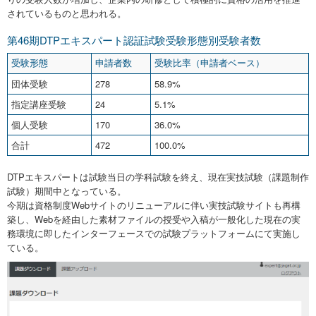
されているものと思われる。
第46期DTPエキスパート認証試験受験形態別受験者数
受験形態
申請者数
受験比率（申請者ベース）
団体受験
278
58.9%
指定講座受験
24
5.1%
個人受験
170
36.0%
合計
472
100.0%
DTPエキスパートは試験当日の学科試験を終え、現在実技試験（課題制作
試験）期間中となっている。
今期は資格制度Webサイトのリニューアルに伴い実技試験サイトも再構
築し、Webを経由した素材ファイルの授受や入稿が一般化した現在の実
務環境に即したインターフェースでの試験プラットフォームにて実施し
ている。