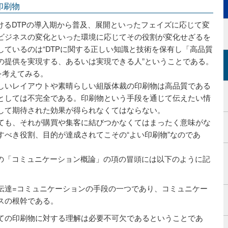
印刷物
けるDTPの導入期から普及、展開といったフェイズに応じて変
ビジネスの変化といった環境に応じてその役割が変化せざるを
ているのは“DTPに関する正しい知識と技術を保有し「高品質
の提供を実現する、あるいは実現できる人”ということである。
を考えてみる。
しいレイアウトや素晴らしい組版体裁の印刷物は高品質である
としては不完全である。印刷物という手段を通じて伝えたい情
して期待された効果が得られなくてはならない。
ても、それが購買や集客に結びつかなくてはまったく意味がな
すべき役割、目的が達成されてこその“よい印刷物”なのであ
」の「コミュニケーション概論」の項の冒頭には以下のように記
伝達=コミュニケーションの手段の一つであり、コミュニケー
スの根幹である。
ての印刷物に対する理解は必要不可欠であるということであ