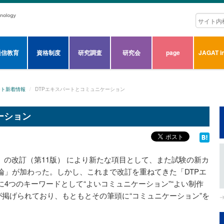
通信教育
資格制度
研究調査
研究会
page
JAGAT in
ート新着情報
DTPエキスパートとコミュニケーション
ーション
」の改訂（第11版） により新たな項目として、また試験の新カ
論」が加わった。しかし、これまで改訂を重ねてきた「DTPエ
4つのキーワードとして“よいコミュニケーション”“よい制作
”が掲げられており、もともとその筆頭に“コミュニケーション”を