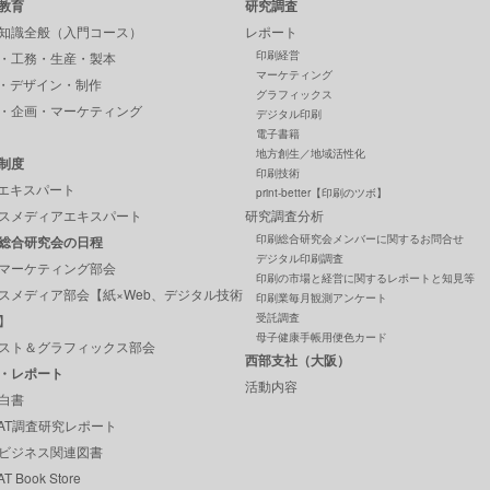
教育
研究調査
知識全般（入門コース）
レポート
印刷経営
・工務・生産・製本
マーケティング
P・デザイン・制作
グラフィックス
・企画・マーケティング
デジタル印刷
電子書籍
地方創生／地域活性化
制度
印刷技術
Pエキスパート
print-better【印刷のツボ】
スメディアエキスパート
研究調査分析
印刷総合研究会メンバーに関するお問合せ
総合研究会の日程
デジタル印刷調査
マーケティング部会
印刷の市場と経営に関するレポートと知見等
スメディア部会【紙×Web、デジタル技術
印刷業毎月観測アンケート
受託調査
】
母子健康手帳用便色カード
スト＆グラフィックス部会
西部支社（大阪）
・レポート
活動内容
白書
GAT調査研究レポート
ビジネス関連図書
T Book Store