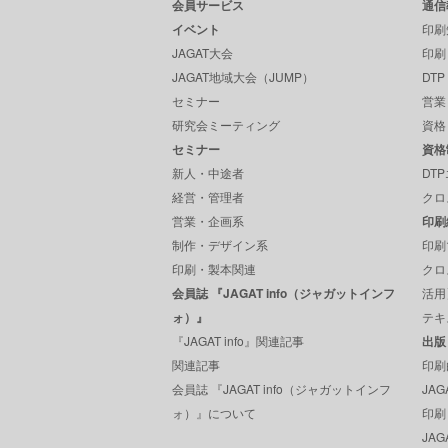
会員サービス
通信
イベント
印刷
JAGAT大会
印刷
JAGAT地域大会（JUMP）
DT
セミナー
営業
研究会ミーティング
資格
セミナー
資格
新人・中途者
DT
経営・管理者
クロ
営業・企画系
印刷
制作・デザイン系
印刷
印刷・製本関連
クロ
会員誌 『JAGAT info（ジャガットインフ
活用
ォ）』
テキ
『JAGAT info』関連記事
出版
関連記事
印刷
会員誌 『JAGAT info（ジャガットインフ
JA
ォ）』について
印刷
JAGA