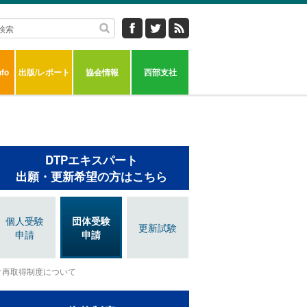
fo
出版/レポート
協会情報
西部支社
DTPエキスパート
出願・更新希望の方はこちら
個人受験
団体受験
更新試験
申請
申請
再取得制度について