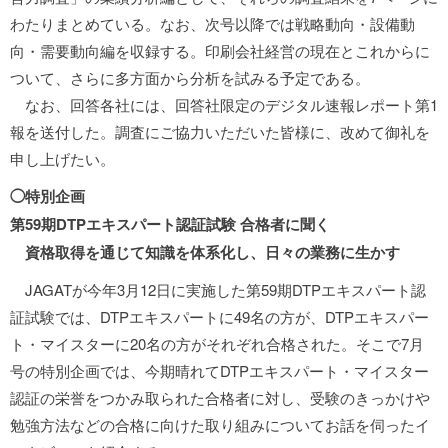
わたりまとめている。なお、次号以降では戦略動向・設備動
向・需要動向編を収録する。印刷会社経営の現在とこれからに
ついて、さらに多方面から分析を試みる予定である。
なお、回答各社には、回答社限定のデジタル速報レポート第1
報を送付した。調査にご協力いただいた皆様に、改めて御礼を
申し上げたい。
◯特別企画
第59期DTPエキスパート認証試験 合格者に聞く
資格取得を通じて知識を体系化し、日々の業務に生かす
JAGATが今年3月12日に実施した第59期DTPエキスパート認
証試験では、DTPエキスパートに49名の方が、DTPエキスパー
ト・マイスターに20名の方がそれぞれ合格された。そこで7月
号の特別企画では、今期晴れてDTPエキスパート・マイスター
認証の栄誉をつかみ取られた合格者に対し、受験のきっかけや
勉強方法などの合格に向けた取り組みについてお話を伺ったイ