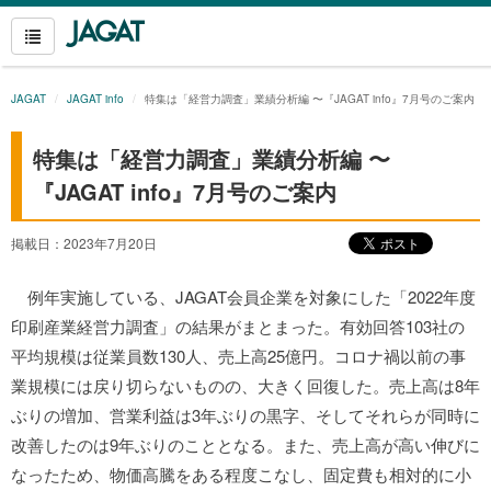
JAGAT
JAGAT info
特集は「経営力調査」業績分析編 〜『JAGAT info』7月号のご案内
特集は「経営力調査」業績分析編 〜
『JAGAT info』7月号のご案内
掲載日：2023年7月20日
例年実施している、JAGAT会員企業を対象にした「2022年度
印刷産業経営力調査」の結果がまとまった。有効回答103社の
平均規模は従業員数130人、売上高25億円。
コロナ禍以前の事
業規模には戻り切らないものの、大きく回復した。売上高は8年
ぶりの増加、営業利益は3年ぶりの黒字、そしてそれらが同時に
改善したのは9年ぶりのこととなる。また、売上高が高い伸びに
なったため、物価高騰をある程度こなし、固定費も相対的に小