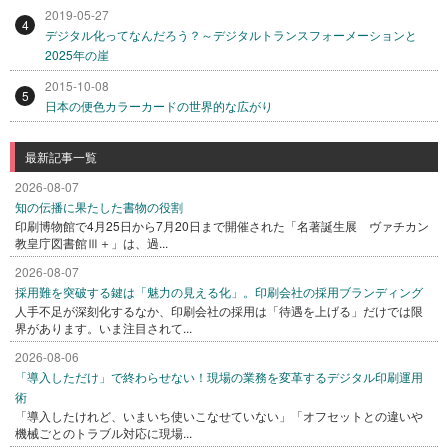
2019-05-27
4
デジタル化ってなんだろう？～デジタルトランスフォーメーションと
2025年の崖
2015-10-08
5
日本の便色カラーカードの世界的な広がり
最新記事一覧
2026-08-07
知の伝播に果たした書物の役割
印刷博物館で4月25日から7月20日まで開催された「名著誕生展 ヴァチカン
教皇庁図書館Ⅲ＋」は、過...
2026-08-07
採用難を突破する鍵は「魅力の見える化」。印刷会社の採用ブランディング
人手不足が深刻化するなか、印刷会社の採用は「待遇を上げる」だけでは限
界があります。いま注目されて...
2026-08-06
「導入しただけ」で終わらせない！現場の業務を変革するデジタル印刷運用
術
「導入したけれど、いまいち使いこなせていない」「オフセットとの違いや
機械ごとのトラブル対応に現場...