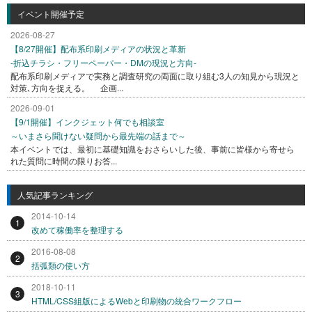
イベント開催予定
2026-08-27
【8/27開催】配布系印刷メディアの状況と革新
-折込チラシ・フリーペーパー・DMの現況と方向-
配布系印刷メディアで実務と調査研究の両面に取り組む3人の知見から現況と
対策､方向を捉える。 企画...
2026-09-01
【9/1開催】インクジェット何でも相談室
～いまさら聞けない疑問から最先端の話まで～
本イベントでは、最初に基礎知識をおさらいした後、事前に皆様から寄せら
れた質問に時間の限りお答...
人気記事ランキング
2014-10-14
1
改めて稼働率を整理する
2016-08-08
2
括弧類の使い方
2018-10-11
3
HTML/CSS組版によるWebと印刷物の統合ワークフロー