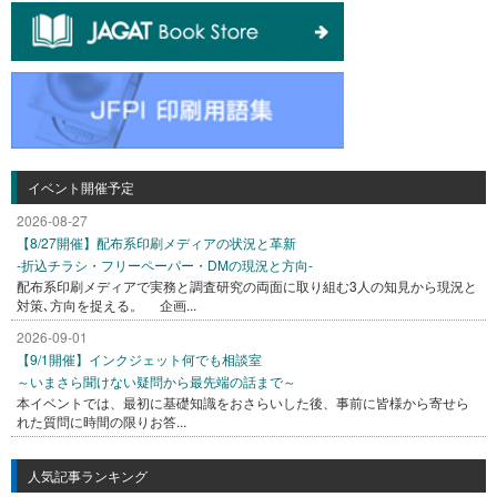
イベント開催予定
2026-08-27
【8/27開催】配布系印刷メディアの状況と革新
-折込チラシ・フリーペーパー・DMの現況と方向-
配布系印刷メディアで実務と調査研究の両面に取り組む3人の知見から現況と
対策､方向を捉える。 企画...
2026-09-01
【9/1開催】インクジェット何でも相談室
～いまさら聞けない疑問から最先端の話まで～
本イベントでは、最初に基礎知識をおさらいした後、事前に皆様から寄せら
れた質問に時間の限りお答...
人気記事ランキング