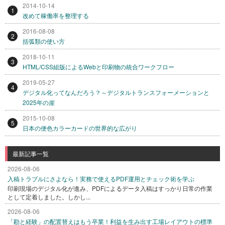
2014-10-14
1
改めて稼働率を整理する
2016-08-08
2
括弧類の使い方
2018-10-11
3
HTML/CSS組版によるWebと印刷物の統合ワークフロー
2019-05-27
4
デジタル化ってなんだろう？～デジタルトランスフォーメーションと
2025年の崖
2015-10-08
5
日本の便色カラーカードの世界的な広がり
最新記事一覧
2026-08-06
入稿トラブルにさよなら！実務で使えるPDF運用とチェック術を学ぶ
印刷現場のデジタル化が進み、PDFによるデータ入稿はすっかり日常の作業
として定着しました。しかし...
2026-08-06
「勘と経験」の配置替えはもう卒業！利益を生み出す工場レイアウトの標準