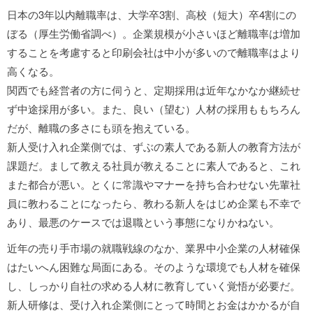
日本の3年以内離職率は、大学卒3割、高校（短大）卒4割にの
ぼる（厚生労働省調べ）。企業規模が小さいほど離職率は増加
することを考慮すると印刷会社は中小が多いので離職率はより
高くなる。
関西でも経営者の方に伺うと、定期採用は近年なかなか継続せ
ず中途採用が多い。また、良い（望む）人材の採用ももちろん
だが、離職の多さにも頭を抱えている。
新人受け入れ企業側では、ずぶの素人である新人の教育方法が
課題だ。まして教える社員が教えることに素人であると、これ
また都合が悪い。とくに常識やマナーを持ち合わせない先輩社
員に教わることになったら、教わる新人をはじめ企業も不幸で
あり、最悪のケースでは退職という事態になりかねない。
近年の売り手市場の就職戦線のなか、業界中小企業の人材確保
はたいへん困難な局面にある。そのような環境でも人材を確保
し、しっかり自社の求める人材に教育していく覚悟が必要だ。
新人研修は、受け入れ企業側にとって時間とお金はかかるが自