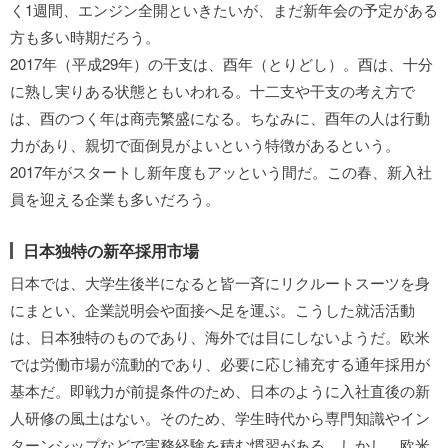
く1週間、エンジン全開といきたいが、まだ新年会の予定がある
方も多い時期だろう。
2017年（平成29年）の干支は、酉年（とりどし）。酉は、十分
に熟し実りある状態ともいわれる。十二支や干支の考え方で
は、酉のつく年は商売繁盛になる。ちなみに、酉年の人は行動
力があり、親切で面倒見がよいという特徴があるという。
2017年がスタートし新年度もアッという間だ。この春、新入社
員を迎える企業も多いだろう。
日本独特の新卒採用市場
日本では、大学生後半になると皆一斉にリクルートスーツを身
にまとい、企業説明会や面接へ足を運ぶ。こうした就活活動
は、日本独特のものであり、海外では目にしないようだ。欧米
では労働市場が流動的であり、必要に応じ補充する通年採用が
基本だ。即戦力が前提条件のため、日本のように入社直後の新
人研修の風土はない。そのため、学生時代から専門知識やイン
ターンシップなどで実務経験を積む慣習がある。しかし、欧米