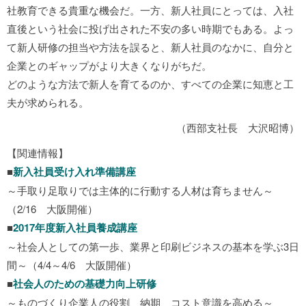
社教育できる貴重な機会だ。一方、新人社員にとっては、入社
直後という社会に投げ出された不安の多い時期でもある。よっ
て新人研修の担当や方法を誤ると、新人社員のなかに、自分と
企業とのギャップがより大きくなりがちだ。
どのような方法で新人を育てるのか、すべての企業に知恵と工
夫が求められる。
（西部支社長 大沢昭博）
【関連情報】
■
新入社員受け入れ準備講座
～手取り足取りでは主体的に行動する人材は育ちません～
（2/16 大阪開催）
■
2017年度新入社員養成講座
～社会人としての第一歩、業界と印刷ビジネスの基本を学ぶ3日
間～（4/4～4/6 大阪開催）
■
社会人のための基礎力向上研修
～ものづくり企業人の役割、納期、コスト意識を高める～