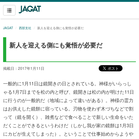
JAGAT
西部支社
新人を迎える側にも覚悟が必要だ
新人を迎える側にも覚悟が必要だ
掲載日：2017年1月11日
一般的に1月11日は鏡開きの日とされている。神様がいらっし
ゃる1月7日までを松の内と呼び、鏡開きは松の内が明けた11日
に行うのが一般的だ（地域によって違いがある）。
神様の霊力
はお供えした鏡餅に宿っている。刃物を使わず木づちなどで割
って（鏡を開く）、雑煮などで食べることで新しい生命をいた
だくことができるというわけだ（しかし我が家の鏡餅は1月3日
にカビが生えてしまった）。ということで仕事始めからようや