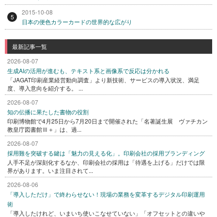
2015-10-08
5
日本の便色カラーカードの世界的な広がり
最新記事一覧
2026-08-07
生成AIの活用が進むも、テキスト系と画像系で反応は分かれる
「JAGAT印刷産業経営動向調査」より新技術、サービスの導入状況、満足
度、導入意向を紹介する。 ...
2026-08-07
知の伝播に果たした書物の役割
印刷博物館で4月25日から7月20日まで開催された「名著誕生展 ヴァチカン
教皇庁図書館Ⅲ＋」は、過...
2026-08-07
採用難を突破する鍵は「魅力の見える化」。印刷会社の採用ブランディング
人手不足が深刻化するなか、印刷会社の採用は「待遇を上げる」だけでは限
界があります。いま注目されて...
2026-08-06
「導入しただけ」で終わらせない！現場の業務を変革するデジタル印刷運用
術
「導入したけれど、いまいち使いこなせていない」「オフセットとの違いや