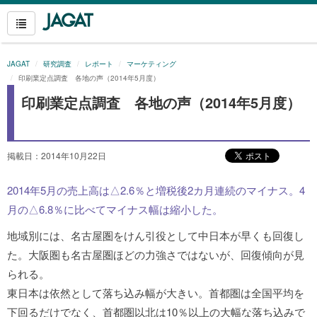
JAGAT
研究調査
レポート
マーケティング
印刷業定点調査 各地の声（2014年5月度）
印刷業定点調査 各地の声（2014年5月度）
掲載日：2014年10月22日
2014年5月の売上高は△2.6％と増税後2カ月連続のマイナス。4
月の△6.8％に比べてマイナス幅は縮小した。
地域別には、名古屋圏をけん引役として中日本が早くも回復し
た。大阪圏も名古屋圏ほどの力強さではないが、回復傾向が見
られる。
東日本は依然として落ち込み幅が大きい。首都圏は全国平均を
下回るだけでなく、首都圏以北は10％以上の大幅な落ち込みで