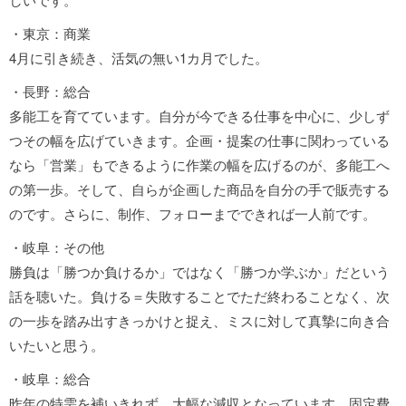
・東京：商業
4月に引き続き、活気の無い1カ月でした。
・長野：総合
多能工を育てています。自分が今できる仕事を中心に、少しず
つその幅を広げていきます。企画・提案の仕事に関わっている
なら「営業」もできるように作業の幅を広げるのが、多能工へ
の第一歩。そして、自らが企画した商品を自分の手で販売する
のです。さらに、制作、フォローまでできれば一人前です。
・岐阜：その他
勝負は「勝つか負けるか」ではなく「勝つか学ぶか」だという
話を聴いた。負ける＝失敗することでただ終わることなく、次
の一歩を踏み出すきっかけと捉え、ミスに対して真摯に向き合
いたいと思う。
・岐阜：総合
昨年の特需を補いきれず、大幅な減収となっています。固定費