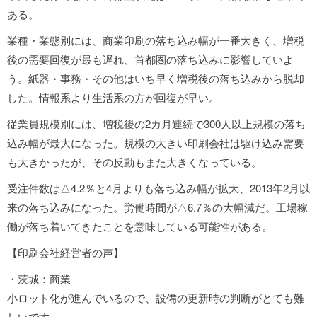
ある。
業種・業態別には、商業印刷の落ち込み幅が一番大きく、増税
後の需要回復が最も遅れ、首都圏の落ち込みに影響していよ
う。紙器・事務・その他はいち早く増税後の落ち込みから脱却
した。情報系より生活系の方が回復が早い。
従業員規模別には、増税後の2カ月連続で300人以上規模の落ち
込み幅が最大になった。規模の大きい印刷会社は駆け込み需要
も大きかったが、その反動もまた大きくなっている。
受注件数は△4.2％と4月よりも落ち込み幅が拡大、2013年2月以
来の落ち込みになった。労働時間が△6.7％の大幅減だ。工場稼
働が落ち着いてきたことを意味している可能性がある。
【印刷会社経営者の声】
・茨城：商業
小ロット化が進んでいるので、設備の更新時の判断がとても難
しいです。