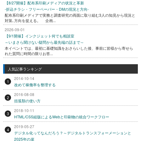
【8/27開催】配布系印刷メディアの状況と革新
-折込チラシ・フリーペーパー・DMの現況と方向-
配布系印刷メディアで実務と調査研究の両面に取り組む3人の知見から現況と
対策､方向を捉える。 企画...
2026-09-01
【9/1開催】インクジェット何でも相談室
～いまさら聞けない疑問から最先端の話まで～
本イベントでは、最初に基礎知識をおさらいした後、事前に皆様から寄せら
れた質問に時間の限りお答...
人気記事ランキング
2014-10-14
1
改めて稼働率を整理する
2016-08-08
2
括弧類の使い方
2018-10-11
3
HTML/CSS組版によるWebと印刷物の統合ワークフロー
2019-05-27
4
デジタル化ってなんだろう？～デジタルトランスフォーメーションと
2025年の崖