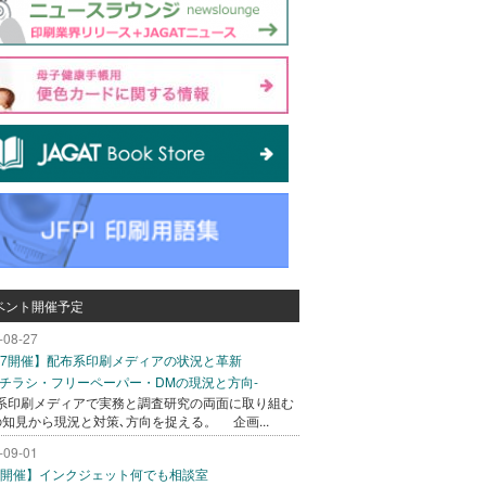
ベント開催予定
-08-27
/27開催】配布系印刷メディアの状況と革新
込チラシ・フリーペーパー・DMの現況と方向-
系印刷メディアで実務と調査研究の両面に取り組む
の知見から現況と対策､方向を捉える。 企画...
-09-01
/1開催】インクジェット何でも相談室