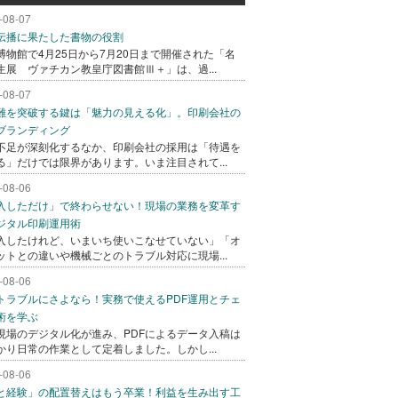
-08-07
伝播に果たした書物の役割
博物館で4月25日から7月20日まで開催された「名
生展 ヴァチカン教皇庁図書館Ⅲ＋」は、過...
-08-07
難を突破する鍵は「魅力の見える化」。印刷会社の
ブランディング
不足が深刻化するなか、印刷会社の採用は「待遇を
る」だけでは限界があります。いま注目されて...
-08-06
入しただけ」で終わらせない！現場の業務を変革す
ジタル印刷運用術
入したけれど、いまいち使いこなせていない」「オ
ットとの違いや機械ごとのトラブル対応に現場...
-08-06
トラブルにさよなら！実務で使えるPDF運用とチェ
術を学ぶ
現場のデジタル化が進み、PDFによるデータ入稿は
かり日常の作業として定着しました。しかし...
-08-06
と経験」の配置替えはもう卒業！利益を生み出す工