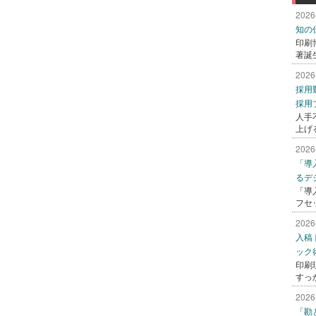
2026
知の
印刷
著誕
2026
採用
採用
人手
上げ
2026
「導
るデ
「導
フセ
2026
入稿
ック
印刷
すっ
2026
「勘