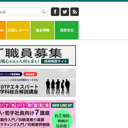
fo
出版/レポート
協会情報
西部支社