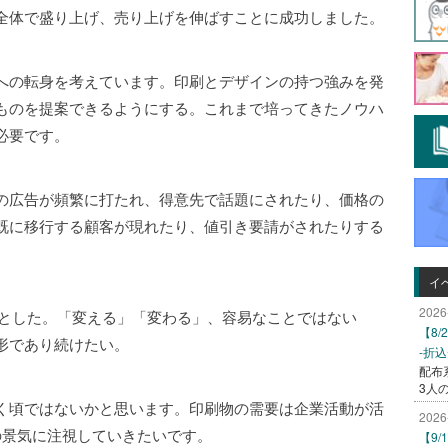
全体で盛り上げ、売り上げを伸ばすことに成功しました。
への転身を考えています。印刷とデザインの持つ強みを発
ものを提案できるようにする。これまで培ってきたノウハ
必要です。
の広告が頻繁に打たれ、得意先で話題にされたり、価格の
既に移行する顧客が現れたり、値引き要請がされたりする
イ
2026
del」とした。「変える」「変わる」、容易なことではない
【8
形であり続けたい。
-折
配布
3人
く頃ではないかと思います。印刷物の需要は企業活動が活
2026
の景気に注視していきたいです。
【9