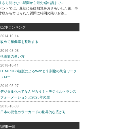
まさら聞けない疑問から最先端の話まで～
ベントでは、最初に基礎知識をおさらいした後、事
皆様から寄せられた質問に時間の限りお答...
気記事ランキング
2014-10-14
改めて稼働率を整理する
2016-08-08
括弧類の使い方
2018-10-11
HTML/CSS組版によるWebと印刷物の統合ワーク
フロー
2019-05-27
デジタル化ってなんだろう？～デジタルトランス
フォーメーションと2025年の崖
2015-10-08
日本の便色カラーカードの世界的な広がり
新記事一覧