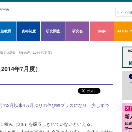
通信教育
資格制度
研究調査
研究会
page
JAGAT in
刷業定点調査 各地の声（2014年7月度）
014年7月度）
増税前の3月以来4カ月ぶりの伸び率プラスになり、少しずつ
の上積み（3％）を吸収しきれていないといえる。
よりも売り上げの減少した企業の方が多い。全体を合計す