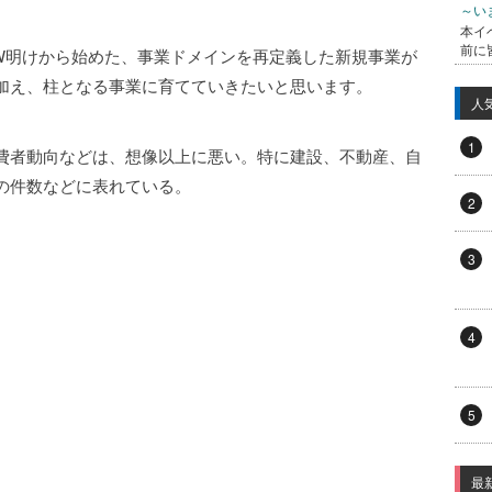
～い
本イ
前に
W明けから始めた、事業ドメインを再定義した新規事業が
加え、柱となる事業に育てていきたいと思います。
人
1
費者動向などは、想像以上に悪い。特に建設、不動産、自
の件数などに表れている。
2
3
4
5
最