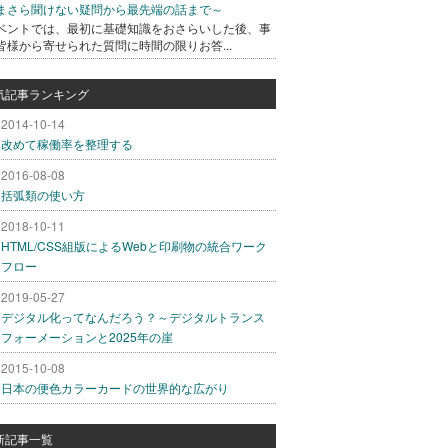
まさら聞けない疑問から最先端の話まで～
ベントでは、最初に基礎知識をおさらいした後、事
皆様から寄せられた質問に時間の限りお答...
気記事ランキング
2014-10-14
改めて稼働率を整理する
2016-08-08
括弧類の使い方
2018-10-11
HTML/CSS組版によるWebと印刷物の統合ワーク
フロー
2019-05-27
デジタル化ってなんだろう？～デジタルトランス
フォーメーションと2025年の崖
2015-10-08
日本の便色カラーカードの世界的な広がり
新記事一覧