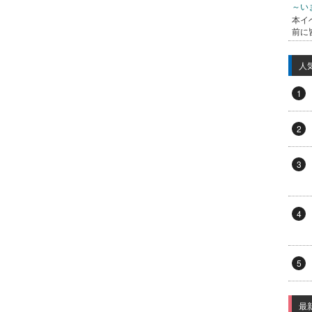
～い
本イ
前に
人
1
2
3
4
5
最