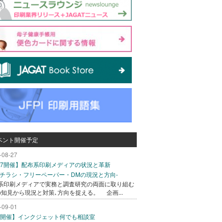
ベント開催予定
-08-27
/27開催】配布系印刷メディアの状況と革新
込チラシ・フリーペーパー・DMの現況と方向-
系印刷メディアで実務と調査研究の両面に取り組む
の知見から現況と対策､方向を捉える。 企画...
-09-01
/1開催】インクジェット何でも相談室