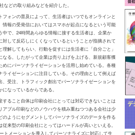
刷会社などの取り組みなどを紹介した。
トフォンの普及によって、生活者はいつでもオンラインと
、情報の受発信においてはスマホが起点になるという可能
う中で、24時間あらゆる情報に接する生活者は、企業か
に対して反応しにくくなっているということが指摘されて
と理解してもらい、行動を促すには生活者に「自分ごと」
になる。したがって企業は売り上げを上げる、新規顧客獲
ためにパーソナライゼーションを活用し始めている。各種
ナライゼーションに注目している。その理由として例えば
出、受注、トラフィック創出でパーソナライゼーションを
かになっているからである。
産すること自体は印刷会社にとっては対応できないことは
リアブル印刷などのノウハウを積み重ねつつある会社は少
どのようにセグメントしてパーソナライズのデータを作る
は従来型の印刷会社にとってはハードルが高いといえる。
ングオートメーションを導入してパーソナライズに対応して生