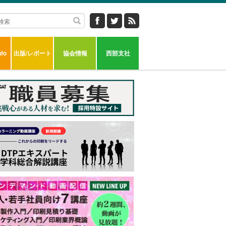
fo
出版/レポート
協会情報
西部支社