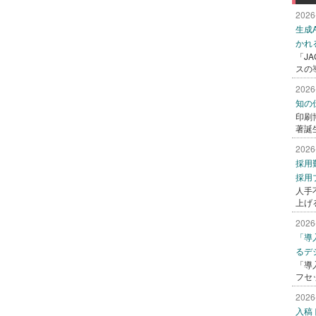
2026
生成
かれ
「J
スの
2026
知の
印刷
著誕
2026
採用
採用
人手
上げ
2026
「導
るデ
「導
フセ
2026
入稿