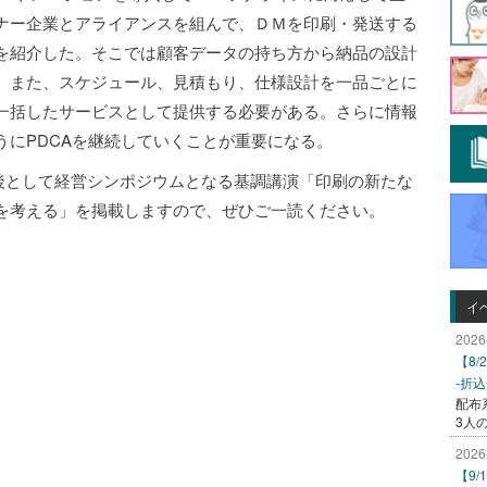
ナー企業とアライアンスを組んで、ＤＭを印刷・発送する
を紹介した。そこでは顧客データの持ち方から納品の設計
。また、スケジュール、見積もり、仕様設計を一品ごとに
一括したサービスとして提供する必要がある。さらに情報
うにPDCAを継続していくことが重要になる。
7報告の最後として経営シンポジウムとなる基調講演「印刷の新たな
を考える」を掲載しますので、ぜひご一読ください。
イ
2026
【8
-折
配布
3人
2026
【9