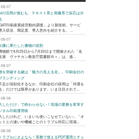
-08-07
AIの活用が進むも、テキスト系と画像系で反応は分
る
AGAT印刷産業経営動向調査」より新技術、サービ
導入状況、満足度、導入意向を紹介する。 ...
-08-07
伝播に果たした書物の役割
博物館で4月25日から7月20日まで開催された「名
生展 ヴァチカン教皇庁図書館Ⅲ＋」は、過...
-08-07
難を突破する鍵は「魅力の見える化」。印刷会社の
ブランディング
不足が深刻化するなか、印刷会社の採用は「待遇を
る」だけでは限界があります。いま注目されて...
-08-06
入しただけ」で終わらせない！現場の業務を変革す
ジタル印刷運用術
入したけれど、いまいち使いこなせていない」「オ
ットとの違いや機械ごとのトラブル対応に現場...
-08-06
トラブルにさよなら！実務で使えるPDF運用とチェ