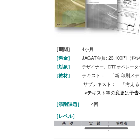
［期間］
4か月
［料金］
JAGAT会員: 23,100円（
［対象］
デザイナー、DTPオペレー
［教材］
テキスト： 「新 印刷メ
サブテキスト： 「考えるデザ
※テキスト等の変更は予告
［添削課題］
4回
［レベル］