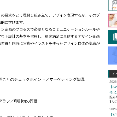
トの要求をどう理解し組み立て、デザイン表現するか、そのプ
践的に学びます。
イン企画のプロセスで必要となるコミュニケーションルールや
アウト設計の基本を習得し、顧客満足に直結するデザイン企画
の習得と同時に写真やイラストを使ったデザイン自体の訓練が
イ
程ごとのチェックポイント／マーケティング知識
2026
【8
-折
配布
グラフ／印刷物の評価
3人
2026
【9