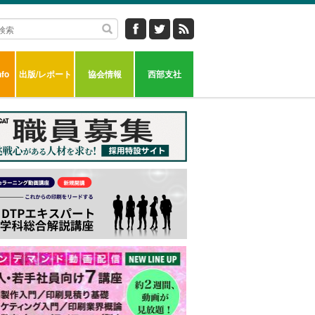
fo
出版/レポート
協会情報
西部支社