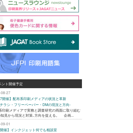
ベント開催予定
-08-27
/27開催】配布系印刷メディアの状況と革新
込チラシ・フリーペーパー・DMの現況と方向-
系印刷メディアで実務と調査研究の両面に取り組む
の知見から現況と対策､方向を捉える。 企画...
-09-01
/1開催】インクジェット何でも相談室