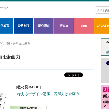
通信教育
資格制度
研究調査
研究会
page
JAGAT in
ザイン講座～説得力は企画力
力は企画力
［教材見本PDF］
考えるデザイン講座～説得力は企画力