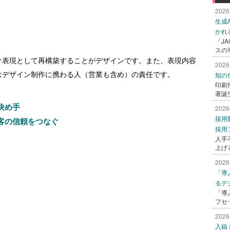
2026
生成
かれ
「J
スの
ク表現として再構築することがデザインです。また、表現内容
2026
知の
はデザイン制作に携わる人（営業も含め）の責任です。
印刷
著誕
決め手
2026
採用
客の信頼をつなぐ
採用
人手
上げ
2026
「導
るデ
「導
フセ
2026
入稿