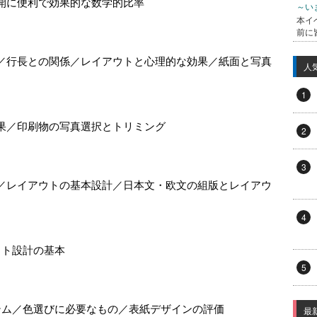
開に便利で効果的な数学的比率
～い
本イ
前に
／行長との関係／レイアウトと心理的な効果／紙面と写真
人
1
果／印刷物の写真選択とトリミング
2
3
／レイアウトの基本設計／日本文・欧文の組版とレイアウ
4
ウト設計の基本
5
テム／色選びに必要なもの／表紙デザインの評価
最