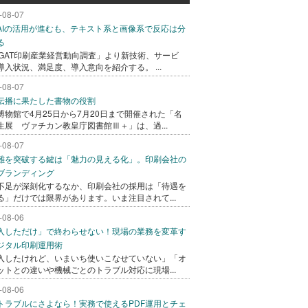
-08-07
AIの活用が進むも、テキスト系と画像系で反応は分
る
AGAT印刷産業経営動向調査」より新技術、サービ
導入状況、満足度、導入意向を紹介する。 ...
-08-07
伝播に果たした書物の役割
博物館で4月25日から7月20日まで開催された「名
生展 ヴァチカン教皇庁図書館Ⅲ＋」は、過...
-08-07
難を突破する鍵は「魅力の見える化」。印刷会社の
ブランディング
不足が深刻化するなか、印刷会社の採用は「待遇を
る」だけでは限界があります。いま注目されて...
-08-06
入しただけ」で終わらせない！現場の業務を変革す
ジタル印刷運用術
入したけれど、いまいち使いこなせていない」「オ
ットとの違いや機械ごとのトラブル対応に現場...
-08-06
トラブルにさよなら！実務で使えるPDF運用とチェ