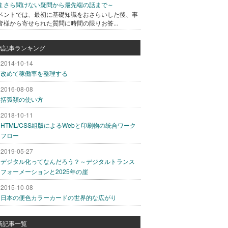
まさら聞けない疑問から最先端の話まで～
ベントでは、最初に基礎知識をおさらいした後、事
皆様から寄せられた質問に時間の限りお答...
気記事ランキング
2014-10-14
改めて稼働率を整理する
2016-08-08
括弧類の使い方
2018-10-11
HTML/CSS組版によるWebと印刷物の統合ワーク
フロー
2019-05-27
デジタル化ってなんだろう？～デジタルトランス
フォーメーションと2025年の崖
2015-10-08
日本の便色カラーカードの世界的な広がり
新記事一覧