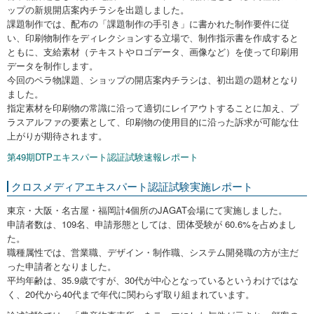
ップの新規開店案内チラシを出題しました。
課題制作では、配布の「課題制作の手引き」に書かれた制作要件に従
い、印刷物制作をディレクションする立場で、制作指示書を作成すると
ともに、支給素材（テキストやロゴデータ、画像など）を使って印刷用
データを制作します。
今回のペラ物課題、ショップの開店案内チラシは、初出題の題材となり
ました。
指定素材を印刷物の常識に沿って適切にレイアウトすることに加え、プ
ラスアルファの要素として、印刷物の使用目的に沿った訴求が可能な仕
上がりが期待されます。
第49期DTPエキスパート認証試験速報レポート
クロスメディアエキスパート認証試験実施レポート
東京・大阪・名古屋・福岡計4個所のJAGAT会場にて実施しました。
申請者数は、109名、申請形態としては、団体受験が 60.6%を占めまし
た。
職種属性では、営業職、デザイン・制作職、システム開発職の方が主だ
った申請者となりました。
平均年齢は、35.9歳ですが、30代が中心となっているというわけではな
く、20代から40代まで年代に関わらず取り組まれています。