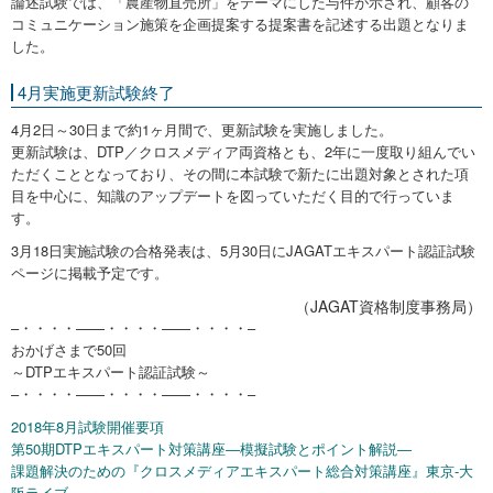
論述試験では、「農産物直売所」をテーマにした与件が示され、顧客の
コミュニケーション施策を企画提案する提案書を記述する出題となりま
した。
4月実施更新試験終了
4月2日～30日まで約1ヶ月間で、更新試験を実施しました。
更新試験は、DTP／クロスメディア両資格とも、2年に一度取り組んでい
ただくこととなっており、その間に本試験で新たに出題対象とされた項
目を中心に、知識のアップデートを図っていただく目的で行っていま
す。
3月18日実施試験の合格発表は、5月30日にJAGATエキスパート認証試験
ページに掲載予定です。
（JAGAT資格制度事務局）
–・・・・——・・・・——・・・・–
おかげさまで50回
～DTPエキスパート認証試験～
–・・・・——・・・・——・・・・–
2018年8月試験開催要項
第50期DTPエキスパート対策講座―模擬試験とポイント解説―
課題解決のための『クロスメディアエキスパート総合対策講座』東京-大
阪ライブ