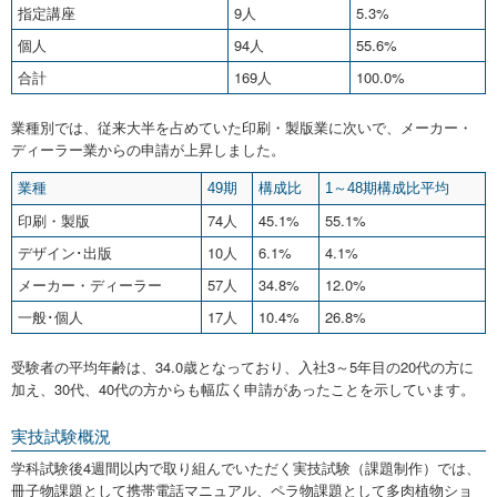
指定講座
9人
5.3%
個人
94人
55.6%
合計
169人
100.0%
業種別では、従来大半を占めていた印刷・製版業に次いで、メーカー・
ディーラー業からの申請が上昇しました。
業種
49期
構成比
1～48期構成比平均
印刷・製版
74人
45.1%
55.1%
デザイン･出版
10人
6.1%
4.1%
メーカー・ディーラー
57人
34.8%
12.0%
一般･個人
17人
10.4%
26.8%
受験者の平均年齢は、34.0歳となっており、入社3～5年目の20代の方に
加え、30代、40代の方からも幅広く申請があったことを示しています。
実技試験概況
学科試験後4週間以内で取り組んでいただく実技試験（課題制作）では、
冊子物課題として携帯電話マニュアル、ペラ物課題として多肉植物ショ