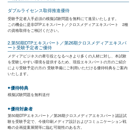
ダブルライセンス取得推進優待
受験予定者入手必須の模擬試験問題を無料にて進呈いたします。
この機会に是非DTPエキスパート／クロスメディアエキスパート 2種
の資格取得をご検討ください。
2.第50期DTPエキスパート／第26期クロスメディアエキスパ
ート受験予定者ご優待
メディアビジネスの牽引役となるべきより多くの人材に対し、本試験
を受験しやすい環境を提供するため、現役エキスパートの方のご紹介
により受験予定の方の 受験準備にご利用いただける優待特典をご案内
いたします。
優待特典
模擬試験問題を無料送付
優待対象者
第50期DTPエキスパート／第26期クロスメディアエキスパート認証試
験を受験予定で、今後印刷メディア設計およびコミュニケーション戦
略の企画提案展開等に臨む可能性のある方。