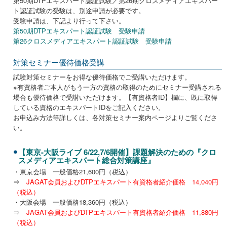
第50期DTPエキスパート認証試験／第26期クロスメディアエキスパー
ト認証試験の受験は、別途申請が必要です。
受験申請は、下記より行って下さい。
第50期DTPエキスパート認証試験 受験申請
第26クロスメディアエキスパート認証試験 受験申請
対策セミナー優待価格受講
試験対策セミナーをお得な優待価格でご受講いただけます。
※有資格者ご本人がもう一方の資格の取得のためにセミナー受講される
場合も優待価格で受講いただけます。【有資格者ID】欄に、既に取得
している資格のエキスパートIDをご記入ください。
お申込み方法等詳しくは、各対策セミナー案内ページよりご覧くださ
い。
【東京-大阪ライブ 6/22,7/6開催】課題解決のための『クロ
スメディアエキスパート総合対策講座』
・東京会場 一般価格21,600円（税込）
⇒
JAGAT会員およびDTPエキスパート有資格者紹介価格 14,040円
（税込）
・大阪会場 一般価格18,360円（税込）
⇒
JAGAT会員およびDTPエキスパート有資格者紹介価格 11,880円
（税込）