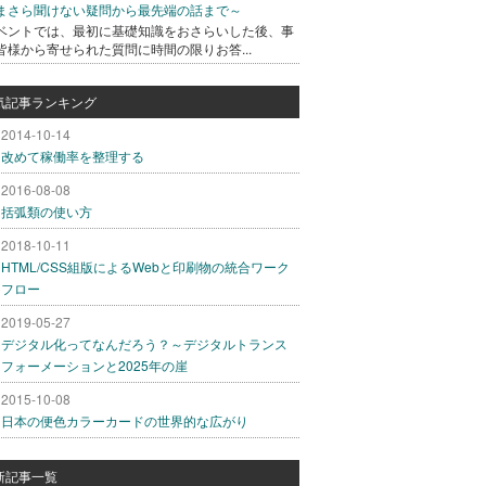
まさら聞けない疑問から最先端の話まで～
ベントでは、最初に基礎知識をおさらいした後、事
皆様から寄せられた質問に時間の限りお答...
気記事ランキング
2014-10-14
改めて稼働率を整理する
2016-08-08
括弧類の使い方
2018-10-11
HTML/CSS組版によるWebと印刷物の統合ワーク
フロー
2019-05-27
デジタル化ってなんだろう？～デジタルトランス
フォーメーションと2025年の崖
2015-10-08
日本の便色カラーカードの世界的な広がり
新記事一覧