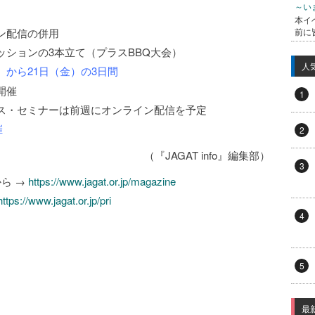
～い
本イ
ン配信の併用
前に
ョンの3本立て（プラスBBQ大会）
人
（水）から21日（金）の3日間
開催
1
・セミナーは前週にオンライン配信を予定
催
2
（『JAGAT info』編集部）
3
から →
https://www.jagat.or.jp/magazine
https://www.jagat.or.jp/pri
4
5
最