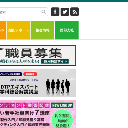
fo
出版/レポート
協会情報
西部支社