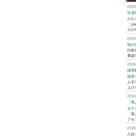
2026
生成
かれ
「J
スの
2026
知の
印刷
著誕
2026
採用
採用
人手
上げ
2026
「導
るデ
「導
フセ
2026
入稿