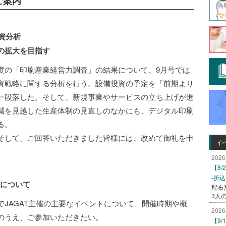
のご案内
資分析
の拡大を目指す
の「印刷産業経営力調査」の結果について、9月号では
資戦略に関する分析を行う。設備投資の予定を「前期より
一段落した。そして、新規事業やサービスの立ち上げが進
減を見越した生産体制の見直しのなかにも、デジタル印刷
る。
そして、ご回答いただきました皆様には、改めて御礼を申
イ
2026
【8
-折
トについて
配布
3人
JAGAT主催の主要なイベントについて、開催時期や概
2026
のうえ、ご参加いただきたい。
【9