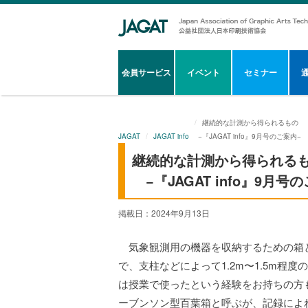
会員サービス
イベント
セミナー
継続的な計測から得られるもの
JAGAT
JAGAT info
−『JAGAT info』9月号のご案内−
継続的な計測から得られる
−『JAGAT info』9月号
掲載日：2024年9月13日
気象観測用の機器を収納するための箱
で、支柱などによって1.2m〜1.5m
は授業で使ったという経験をお持ちの方
ーブンソン型百葉箱と呼ぶが、記録によれ