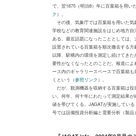
で、翌1875（明治8）年に百葉箱を用
ク
）。
その後、気象庁では百葉箱を用いた気象
学校などの教育関連施設をはじめ地方自
ある。最近話題になったこととしては、
設置されている百葉箱を順次撤去する方針
以降、駅構内の環境を測定し続けてきた
要性がなくなったとのことだ。報道によれ
ース内のギャラリースペースで百葉箱も
くという（
参照リンク
）。
だが、観測機器を収納する百葉箱は役
い。何年、何十年にわたって測定結果が
値を帯びてくる。JAGATが実施してい
号では設備投資分析編と需要分析（製品