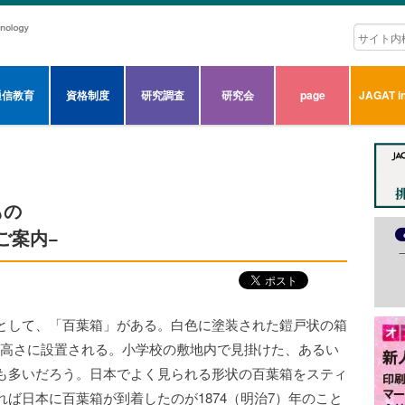
通信教育
資格制度
研究調査
研究会
page
JAGAT in
もの
のご案内−
として、「百葉箱」がある。白色に塗装された鎧戸状の箱
程度の高さに設置される。小学校の敷地内で見掛けた、あるい
も多いだろう。
日本でよく見られる形状の百葉箱をスティ
ば日本に百葉箱が到着したのが1874（明治7）年のこと