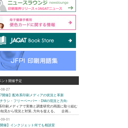
ベント開催予定
-08-27
/27開催】配布系印刷メディアの状況と革新
込チラシ・フリーペーパー・DMの現況と方向-
系印刷メディアで実務と調査研究の両面に取り組む
の知見から現況と対策､方向を捉える。 企画...
-09-01
/1開催】インクジェット何でも相談室