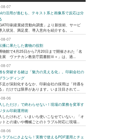
-08-07
AIの活用が進むも、テキスト系と画像系で反応は分
る
AGAT印刷産業経営動向調査」より新技術、サービ
導入状況、満足度、導入意向を紹介する。 ...
-08-07
伝播に果たした書物の役割
博物館で4月25日から7月20日まで開催された「名
生展 ヴァチカン教皇庁図書館Ⅲ＋」は、過...
-08-07
難を突破する鍵は「魅力の見える化」。印刷会社の
ブランディング
不足が深刻化するなか、印刷会社の採用は「待遇を
る」だけでは限界があります。いま注目されて...
-08-06
入しただけ」で終わらせない！現場の業務を変革す
ジタル印刷運用術
入したけれど、いまいち使いこなせていない」「オ
ットとの違いや機械ごとのトラブル対応に現場...
-08-06
トラブルにさよなら！実務で使えるPDF運用とチェ