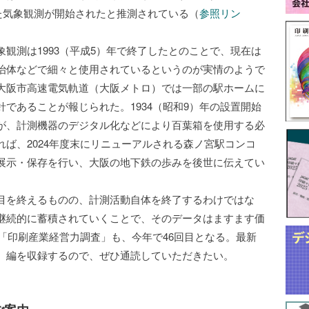
いた気象観測が開始されたと推測されている（
参照リン
観測は1993（平成5）年で終了したとのことで、現在は
治体などで細々と使用されているというのが実情のようで
大阪市高速電気軌道（大阪メトロ）では一部の駅ホームに
であることが報じられた。1934（昭和9）年の設置開始
が、計測機器のデジタル化などにより百葉箱を使用する必
ば、2024年度末にリニューアルされる森ノ宮駅コンコ
展示・保存を行い、大阪の地下鉄の歩みを後世に伝えてい
目を終えるものの、計測活動自体を終了するわけではな
継続的に蓄積されていくことで、そのデータはますます価
る「印刷産業経営力調査」も、今年で46回目となる。最新
）編を収録するので、ぜひ通読していただきたい。