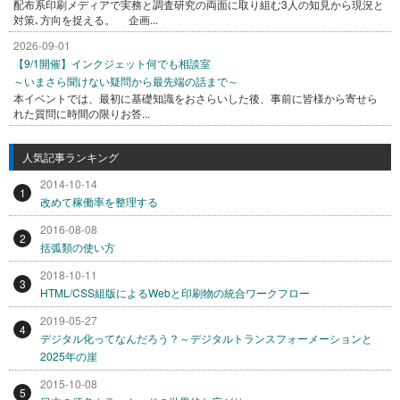
配布系印刷メディアで実務と調査研究の両面に取り組む3人の知見から現況と
対策､方向を捉える。 企画...
2026-09-01
【9/1開催】インクジェット何でも相談室
～いまさら聞けない疑問から最先端の話まで～
本イベントでは、最初に基礎知識をおさらいした後、事前に皆様から寄せら
れた質問に時間の限りお答...
人気記事ランキング
2014-10-14
1
改めて稼働率を整理する
2016-08-08
2
括弧類の使い方
2018-10-11
3
HTML/CSS組版によるWebと印刷物の統合ワークフロー
2019-05-27
4
デジタル化ってなんだろう？～デジタルトランスフォーメーションと
2025年の崖
2015-10-08
5