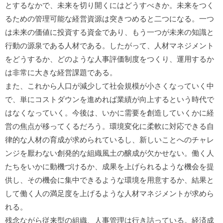
とするなかで、未来を切り開くにはどうすべきか。未来をつく
るための管理可能な経営資源は突きつめると二つになる。一つ
は未来の価値に投資する資金であり、もう一つが未来の知識と
行動の源泉である人材である。したがって、人材マネジメント
をどうするか、どのような人事評価制度をつくり、運用するか
は非常に大きな経営課題である。
また、これから人口が減少して社会規模が小さくなっていく中
で、単にコストダウンを進めれば業績が向上するという時代で
はなくなっていく。今後は、いかに需要を創造していくかに経
営の焦点が移ってくるだろう。環境変化に柔軟に対応できる自
律的な人材の育成が求められているし、新しいことへのチャレ
ンジを厭わない創発的な組織風土の醸成が欠かせない。働く人
たちをいかに動機づけるか、成果を上げられるような機会を提
供し、その機会に集中できるような環境を用意するか、結果と
して働く人の満足度を上げるような人材マネジメントが求めら
れる。
残念ながら従来型の組織、人事管理は行き詰っている。経済成