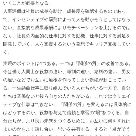
いくことが必要となる。
人事評価は社員の成長を助け、成長度を確認するものであっ
て、インセンティブや罰則によって人を動かそうとしてはなら
ない。直接的な成果報酬によりモチベーションを上げるのでは
なく、社員の内面的な仕事に対する動機、仕事に対する満足を
開発していく。人を支援するという発想でキャリア支援してい
く。
実現のポイントは4つある。一つは「関係の質」の改善である。
今は働く人同士が役割の違い、職制の違い、給料の違い、男女
の違いなどでお互いに垣根を作ってしまい断絶が起こってい
る。一生懸命仕事に取り組んでいる人たちがいる一方で、自分
たちは関係ないと後ろ向きの人たちがいる。これではクリエイ
ティブな仕事はできない。 「関係の質」を変えるには具体的に
はどうするのか。役割を与えて信頼と学習の“場”をつくる。自
分たちが、より良い未来をつくるために、お互いに何をすれば
よいのかをよく話し合い、思いを共有する。すると「君がそう