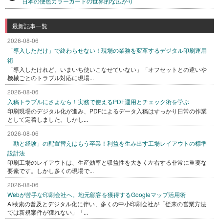
日本の便色カラーカードの世界的な広がり
最新記事一覧
2026-08-06
「導入しただけ」で終わらせない！現場の業務を変革するデジタル印刷運用
術
「導入したけれど、いまいち使いこなせていない」「オフセットとの違いや
機械ごとのトラブル対応に現場...
2026-08-06
入稿トラブルにさよなら！実務で使えるPDF運用とチェック術を学ぶ
印刷現場のデジタル化が進み、PDFによるデータ入稿はすっかり日常の作業
として定着しました。しかし...
2026-08-06
「勘と経験」の配置替えはもう卒業！利益を生み出す工場レイアウトの標準
設計法
印刷工場のレイアウトは、生産効率と収益性を大きく左右する非常に重要な
要素です。しかし多くの現場で...
2026-08-06
Webが苦手な印刷会社へ。地元顧客を獲得するGoogleマップ活用術
AI検索の普及とデジタル化に伴い、多くの中小印刷会社が「従来の営業方法
では新規案件が獲れない」「...