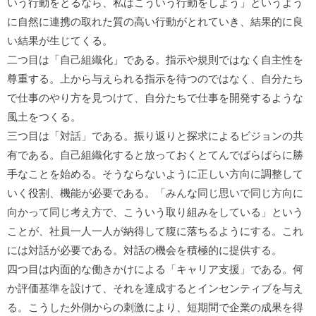
いう行動をとるなら、私はこういう行動をしよう」というよう
に自然に連携の取れた質の高い行動がとれていき、結果的に良
い結果が生じてくる。
二つ目は「自己組織化」である。指示や規則ではなく自主性を
尊重する。上から与えられる指示を待つのではなく、自分たち
で仕事のやり方を見つけて、自分たちで仕事を開発するような
風土をつくる。
三つ目は「対話」である。振り返りと探求によるビジョンの共
有である。自己組織化すると放っておくとてんでばらばらに勝
手なことを始める。そうならないように正しい方向に調整して
いく役割、機能が必要である。「みんな同じ思いで同じ方向に
向かって同じ考え方で、こういう取り組みをしている」という
ことが、社員一人一人が納得して腹に落ちるようにする。これ
には対話が必要である。対話の機会を積極的に提供する。
四つ目は内面的な働きかけによる「キャリア支援」である。何
か評価基準を設けて、それを達成するとインセンティブを与え
る。こうした外側からの刺激により、短期間で企業の成果を得