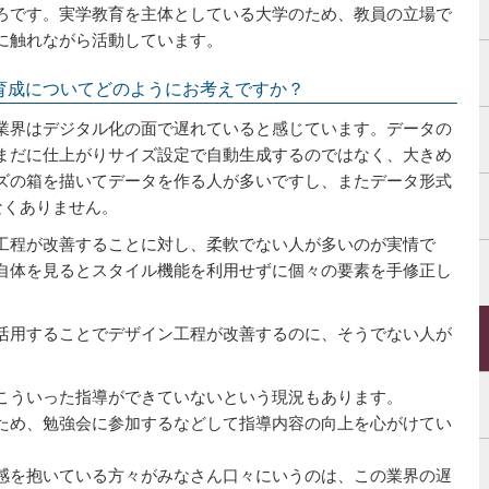
ろです。実学教育を主体としている大学のため、教員の立場で
に触れながら活動しています。
育成についてどのようにお考えですか？
界はデジタル化の面で遅れていると感じています。データの
まだに仕上がりサイズ設定で自動生成するのではなく、大きめ
ズの箱を描いてデータを作る人が多いですし、またデータ形式
なくありません。
工程が改善することに対し、柔軟でない人が多いのが実情で
自体を見るとスタイル機能を利用せずに個々の要素を手修正し
活用することでデザイン工程が改善するのに、そうでない人が
こういった指導ができていないという現況もあります。
ため、勉強会に参加するなどして指導内容の向上を心がけてい
感を抱いている方々がみなさん口々にいうのは、この業界の遅