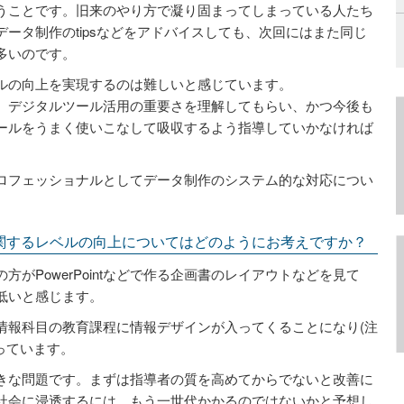
うことです。旧来のやり方で凝り固まってしまっている人たち
ータ制作のtipsなどをアドバイスしても、次回にはまた同じ
多いのです。
ルの向上を実現するのは難しいと感じています。
、デジタルツール活用の重要さを理解してもらい、かつ今後も
ールをうまく使いこなして吸収するよう指導していかなければ
ロフェッショナルとしてデータ制作のシステム的な対応につい
関するレベルの向上についてはどのようにお考えですか？
がPowerPointなどで作る企画書のレイアウトなどを見て
低いと感じます。
情報科目の教育課程に情報デザインが入ってくることになり(注
っています。
きな問題です。まずは指導者の質を高めてからでないと改善に
社会に浸透するには、もう一世代かかるのではないかと予想し