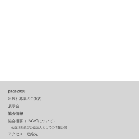
page2020
出展社募集のご案内
展示会
協会情報
協会概要（JAGATについて）
公益活動及び公益法人としての情報公開
アクセス・連絡先