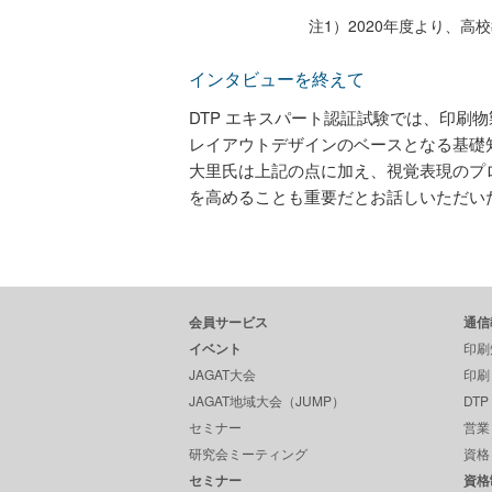
注1）2020年度より、
インタビューを終えて
DTP エキスパート認証試験では、印刷
レイアウトデザインのベースとなる基礎
大里氏は上記の点に加え、視覚表現のプ
を高めることも重要だとお話しいただい
会員サービス
通信
イベント
印刷
JAGAT大会
印刷
JAGAT地域大会（JUMP）
DT
セミナー
営業
研究会ミーティング
資格
セミナー
資格