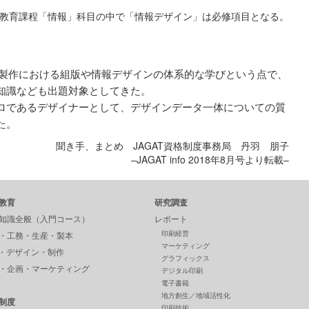
高校教育課程「情報」科目の中で「情報デザイン」は必修項目となる。
物製作における組版や情報デザインの体系的な学びという点で、
知識なども出題対象としてきた。
ロであるデザイナーとして、デザインデータ一体についての質
た。
聞き手、まとめ JAGAT資格制度事務局 丹羽 朋子
–JAGAT info 2018年8月号より転載–
教育
研究調査
知識全般（入門コース）
レポート
印刷経営
・工務・生産・製本
マーケティング
P・デザイン・制作
グラフィックス
・企画・マーケティング
デジタル印刷
電子書籍
地方創生／地域活性化
制度
印刷技術