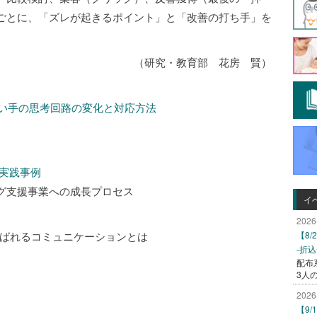
ごとに、「ズレが起きるポイント」と「改善の打ち手」を
（研究・教育部 花房 賢）
買い手の思考回路の変化と対応方法
実践事例
援事業への成長プロセス
イ
2026
ばれるコミュニケーションとは
【8
-折
配布
3人
2026
【9