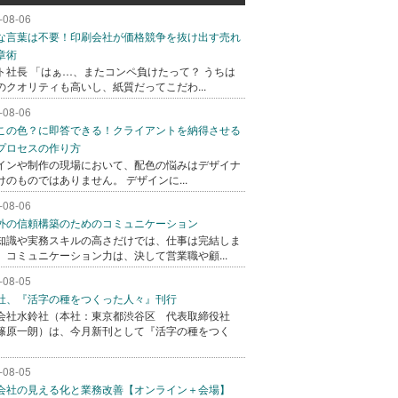
-08-06
な言葉は不要！印刷会社が価格競争を抜け出す売れ
章術
ト社長 「はぁ…、またコンペ負けたって？ うちは
のクオリティも高いし、紙質だってこだわ...
-08-06
この色？に即答できる！クライアントを納得させる
プロセスの作り方
インや制作の現場において、配色の悩みはデザイナ
けのものではありません。 デザインに...
-08-06
外の信頼構築のためのコミュニケーション
知識や実務スキルの高さだけでは、仕事は完結しま
。コミュニケーション力は、決して営業職や顧...
-08-05
社、『活字の種をつくった人々』刊行
会社水鈴社（本社：東京都渋谷区 代表取締役社
篠原一朗）は、今月新刊として『活字の種をつく
-08-05
会社の見える化と業務改善【オンライン＋会場】