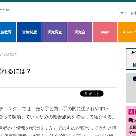
通信教育
資格制度
研究調査
研究会
page
JAGAT in
ばれるには？
ばれるには？
bマーケティング」では、売り手と買い手の間に生まれやすい
沿って解消していくための改善施策を整理して紹介する。
活者の「情報の受け取り方」そのものが変わってきたと講
プ
代表取締役）は言う。社会的関心が高いテーマほど解