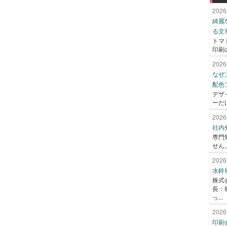
2026
綺麗
る文
トマ
印刷
2026
なぜ
配色
デザ
ーだ
2026
社内
専門
せん
2026
水鈴
株式
長：
っ...
2026
印刷