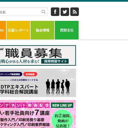
fo
出版/レポート
協会情報
西部支社