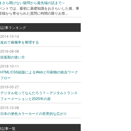
まさら聞けない疑問から最先端の話まで～
ベントでは、最初に基礎知識をおさらいした後、事
皆様から寄せられた質問に時間の限りお答...
気記事ランキング
2014-10-14
改めて稼働率を整理する
2016-08-08
括弧類の使い方
2018-10-11
HTML/CSS組版によるWebと印刷物の統合ワーク
フロー
2019-05-27
デジタル化ってなんだろう？～デジタルトランス
フォーメーションと2025年の崖
2015-10-08
日本の便色カラーカードの世界的な広がり
新記事一覧