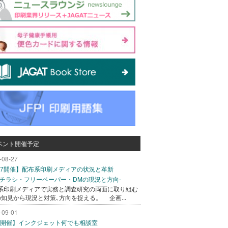
ベント開催予定
-08-27
/27開催】配布系印刷メディアの状況と革新
込チラシ・フリーペーパー・DMの現況と方向-
系印刷メディアで実務と調査研究の両面に取り組む
の知見から現況と対策､方向を捉える。 企画...
-09-01
/1開催】インクジェット何でも相談室