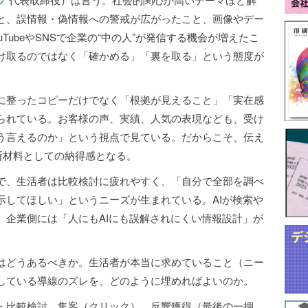
と、誤情報・偽情報への警戒が広がったこと、画像やデー
TubeやSNSで企業の“中の人”が発信する機会が増えたこ
け取るのではなく「確かめる」「裏を取る」という態度が
に整ったコピーだけでなく「根拠が見えること」「実在感
られている。お客様の声、実績、人気の表現なども、受け
う言えるのか」という視点で見ている。だからこそ、伝え
断材料としての納得感となる。
で、生活者は比較検討に疲れやすく、「自分で全部を調べ
示してほしい」というニーズが生まれている。AIが検索や
、企業側には「人にもAIにも誤解されにくい情報設計」が
グはどうあるべきか。生活者が本当に求めていること（ニー
している導線のズレを、どのように埋めればよいのか。
・比較検討、集客（クリック）、反響獲得（最後の一押