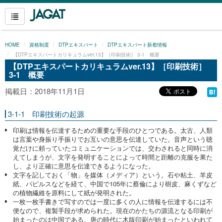
HOME
資格制度
DTPエキスパート
DTPエキスパート新着情報
【DTPエキスパートカリキュラムver.13】［印刷技術］ 3-1 概要
【DTPエキスパートカリキュラムver.13】［印刷技術］
3-1 概要
掲載日：2018年11月1日
3-1-1 印刷技術の起源
印刷は情報を伝達するための重要な手段のひとつである。太古、人類
は言葉や身振り手振りでお互いの意思を伝達していた。音声という聴
覚だけに頼っていたコミュニケーションでは、交わされると同時に消
えてしまうが、文字を発明することによって時間と距離の克服を果た
し、より正確に意思を伝達できるようになった。
文字を記しておく「物」を媒体（メディア）という。石や粘土、羊皮
紙、パピルスなどを経て、中国で105年に蔡倫により樹皮、麻くずなど
の植物繊維を原料にして紙が発明された。
一枚一枚手書きで写すのでは一度に多くの人に情報を伝達するには不
便なので、複製手段が求められた。現在のかたちの源流となる印刷が
始まったのは中国である。唐の時代に木版印刷が始まったといわれて