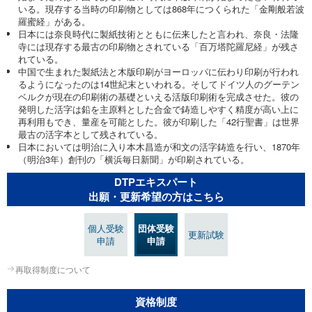
いる。現存する当時の印刷物としては868年につくられた「金剛般若波
羅蜜経」がある。
日本には奈良時代に製紙技術とともに伝来したと言われ、奈良・法隆
寺には現存する最古の印刷物とされている「百万塔陀羅尼経」が残さ
れている。
中国で生まれた製紙法と木版印刷がヨーロッパに伝わり印刷が行われ
るようになったのは14世紀末といわれる。そしてドイツ人のグーテン
ベルクが現在の印刷術の基礎といえる活版印刷術を完成させた。彼の
発明した活字は鉛を主原料とした合金で鋳造しやすく精度が高い上に
再利用もでき、量産を可能とした。彼が印刷した「42行聖書」は世界
最古の活字本として残されている。
日本においては明治に入り本木昌造が和文の活字鋳造を行い、1870年
（明治3年）創刊の「横浜毎日新聞」が印刷されている。
DTPエキスパート
出願・更新希望の方はこちら
個人受験
団体受験
更新試験
申請
申請
再取得制度について
資格制度