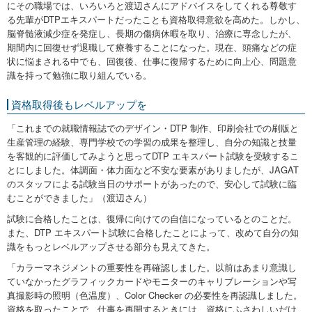
にその職場では、いろいろと渡辺さんにアドバイスをしてくれる尊敬す
る先輩がDTPエキスパートだったことも資格取得意欲を高めた。しかし、
脳脊髄液減少症を発症し、長期の傷病休暇を取り、治療に専念したが、
期間内に回復せず退職して療養することになった。現在、頭痛などの症
状に悩まされる中でも、回復後、仕事に復帰するために向上心、問題意
識を持って勉強に取り組んでいる。
資格取得後もレベルアップを
「これまでの就職情報誌でのデザイン・DTP 制作、印刷会社での刷版と
生産管理の経験、専門学校での学習の成果を整理し、自分の知識と技量
を客観的に評価してみようと思ってDTP エキスパート試験を受験するこ
とにしました。体調面・体力面など不安な要素がありましたが、JAGAT
のスタッフによる試験当日のサポートがあったので、安心して試験に臨
むことができました」（渡辺さん）
試験に合格したことは、復帰に向けての自信になっているとのことだ。
また、DTP エキスパート試験に合格したことによって、改めて自分の知
識をもっとレベルアップさせる部分も見えてきた。
「カラーマネジメントの重要性を再確認しました。以前はあまり意識し
ていなかったグラフィックカードやモニターのキャリブレーションや写
真撮影時の照明（色温度）、Color Checker の必要性を再認識しました。
資格を取ったことで、仕事を再開するときには、資格にふさわしいだけ