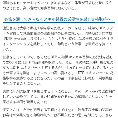
興味あるセミナーやイベントに参加するなど、体調が回復した時に役立
つようにと、高い意欲で知識習得に励んでいる。
実務を通してさらなるスキル習得の必要性を感じ資格取得へ
渡辺さんは大学で機械⼯学を学んだ後メーカーを経て、独学でDTP ソフ
トを習得して就職情報誌の誌面制作の仕事に就いた。同時期に専門学校
でDTP を体系的に学習した。もともと学生時代には埼玉県の印刷会社で
インターンシップを経験しており、印刷という仕事には親近感を持って
いた。
仕事をしていく中で、さらなるDTP の知識やスキル習得の必要性を感じ
て2006 年にはDTP 検定II種を取得した。また、その頃に大手印刷会社の
友人にDTP エキスパートを有する人が、社内でも一目置かれているとい
う仕事ぶりを聞き、よりレベルの高い資格としてDTP エキスパートの資
格取得を意識するようになった。その後、印刷会社に転職し、刷版業務
を担当することになった。
実際に印刷の版作りを担当するようになると、Mac・Windowsで誌面制作
していた経験だけでは、良い印刷物を作るための知識が足りないことを
実感する場面が幾度もあった。
渡辺さんは、自分が担当する工程だけではなく、制作工程全般の知識が
お客様の満足できる印刷物制作には不可欠だとの思いを強くする。さら