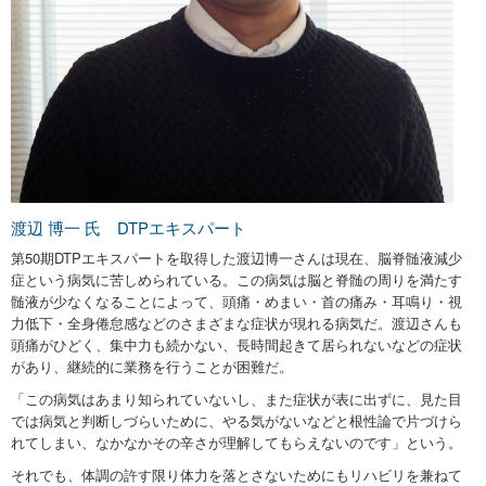
渡辺 博一 氏 DTPエキスパート
第50期DTPエキスパートを取得した渡辺博一さんは現在、脳脊髄液減少
症という病気に苦しめられている。この病気は脳と脊髄の周りを満たす
髄液が少なくなることによって、頭痛・めまい・首の痛み・耳鳴り・視
力低下・全身倦怠感などのさまざまな症状が現れる病気だ。渡辺さんも
頭痛がひどく、集中力も続かない、長時間起きて居られないなどの症状
があり、継続的に業務を行うことが困難だ。
「この病気はあまり知られていないし、また症状が表に出ずに、見た目
では病気と判断しづらいために、やる気がないなどと根性論で片づけら
れてしまい、なかなかその辛さが理解してもらえないのです」という。
それでも、体調の許す限り体力を落とさないためにもリハビリを兼ねて