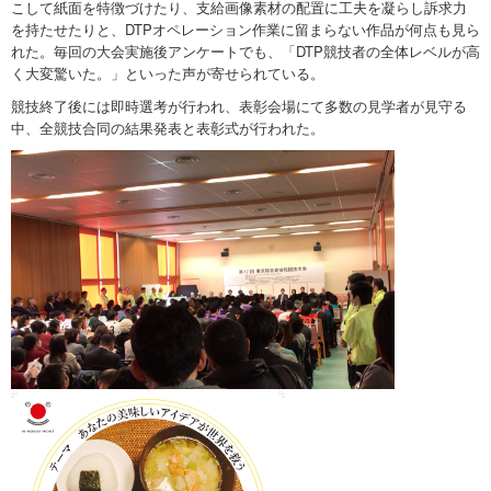
こして紙面を特徴づけたり、支給画像素材の配置に工夫を凝らし訴求力
を持たせたりと、DTPオペレーション作業に留まらない作品が何点も見ら
れた。毎回の大会実施後アンケートでも、「DTP競技者の全体レベルが高
く大変驚いた。」といった声が寄せられている。
競技終了後には即時選考が行われ、表彰会場にて多数の見学者が見守る
中、全競技合同の結果発表と表彰式が行われた。