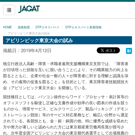
HOME
資格制度
DTPエキスパート
DTPエキスパート新着情報
アビリンピック東京大会の試み
アビリンピック東京大会の試み
掲載日：2019年4月12日
独立行政法人高齢・障害・求職者雇用支援機構東京支部では、「障害者
が日頃培った技能を互いに競い合うことにより、その職業能力の向上を
図るとともに、企業や社会一般の人々が障害者に対する理解と認識を深
め、その雇用の促進を図ること」を目的として、東京障害者技能競技大
会（アビリンピック東京大会）を開催している。
競技種目としては、パソコン操作からワード・プロセッサ・表計算等の
オフィスソフトを駆使し正確な文書作成や効率の良い図表の作成を競う
ものから、喫茶サービス、ビルクリーニング、製品パッキング（デモン
ストレーション競技）等のサービス対応業務など、幅広い分野から選定
されている。各競技とも、金・銀・銅賞の他、特に優秀な成績を収めた
方や努力が著しいと認められた方には東京都産業労働局長賞が授与さ
れ、次年度全国アビリンピック大会の東京都代表選手として出場推薦の