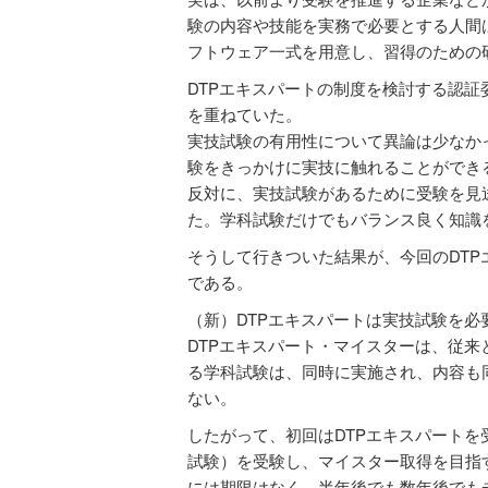
験の内容や技能を実務で必要とする人間は
フトウェア一式を用意し、習得のための
DTPエキスパートの制度を検討する認
を重ねていた。
実技試験の有用性について異論は少なか
験をきっかけに実技に触れることができ
反対に、実技試験があるために受験を見
た。学科試験だけでもバランス良く知識
そうして行きついた結果が、今回のDTP
である。
（新）DTPエキスパートは実技試験を必
DTPエキスパート・マイスターは、従来
る学科試験は、同時に実施され、内容も
ない。
したがって、初回はDTPエキスパート
試験）を受験し、マイスター取得を目指
には期限はなく、半年後でも数年後でも