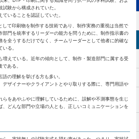
技試験から構成されていた。
えていることを認証していた。
タとして印刷物を制作する技術であり、制作実務の重視は当然で
作部門を統率するリーダーの能力を問うために、制作指示書の
務を全うするだけでなく、チームリーダーとして他者に的確な
ている。
も増えている。近年の傾向として、制作・製造部門に属する受
前後である。
言語の理解を挙げる方も多い。
、デザイナーやクライアントとやり取りする際に、専門用語や
れらをあやふやに理解しているために、誤解や不測事態を生じ
ば、どんな部門や立場の人とも、正しいコミュニケーションを
から、実技無しの試験方式を望む声があった。つまり、実技試