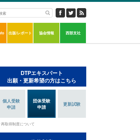
fo
出版/レポート
協会情報
西部支社
DTPエキスパート
出願・更新希望の方はこちら
個人受験
団体受験
更新試験
申請
申請
再取得制度について