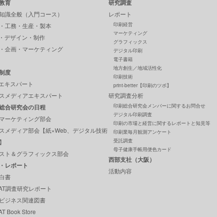
教育
研究調査
知識全般（入門コース）
レポート
印刷経営
・工務・生産・製本
マーケティング
P・デザイン・制作
グラフィックス
・企画・マーケティング
デジタル印刷
電子書籍
地方創生／地域活性化
制度
印刷技術
Pエキスパート
print-better【印刷のツボ】
スメディアエキスパート
研究調査分析
印刷総合研究会メンバーに関するお問合せ
総合研究会の日程
デジタル印刷調査
マーケティング部会
印刷の市場と経営に関するレポートと知見等
スメディア部会【紙×Web、デジタル技術
印刷業毎月観測アンケート
受託調査
】
母子健康手帳用便色カード
スト＆グラフィックス部会
西部支社（大阪）
・レポート
活動内容
白書
GAT調査研究レポート
ビジネス関連図書
T Book Store