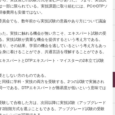
一部に限られている。実技課題に取り組むには、PCやDTPソ
研修費用も安価ではない。
証委員会でも、数年前から実技試験の意義やあり方について議論
った。実技に触れる機会が無い方こそ、エキスパート試験の受
る。実技試験が貴重な機会を提供するという考え方である。
送り、その結果、学習の機会を逃しているという考え方もあっ
を身に着けることができ、共通言語を理解することができる。
エキスパートとDTPエキスパート・マイスターの2本立て試験
要としない方のものである。
と同様に学科・実技の両方を受験する。2つの試験で実施され
同一である。DTPエキスパートが難易度が低いという意味では
を受験して合格した方は、次回以降に実技試験（アップグレード
す2段階方式を選ぶこともできる。アップグレード試験の受験
チャレンジが可能である。