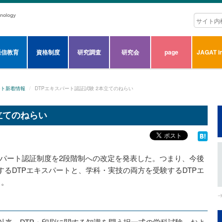
通信教育
資格制度
研究調査
研究会
page
JAGAT in
ート新着情報
DTPエキスパート認証試験 2本立てのねらい
立てのねらい
Pエキスパート認証制度を2段階制への改定を発表した。つまり、今後
るDTPエキスパートと、学科・実技の両方を受験するDTPエ
る。
設以来、DTP・印刷に関する知識を問う択一式の学科試験、およ