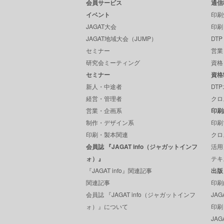
会員サービス
通信
イベント
印刷
JAGAT大会
印刷
JAGAT地域大会（JUMP）
DT
セミナー
営業
研究会ミーティング
資格
セミナー
資格
新人・中途者
DT
経営・管理者
クロ
営業・企画系
印刷
制作・デザイン系
印刷
印刷・製本関連
クロ
会員誌 『JAGAT info（ジャガットインフ
活用
ォ）』
テキ
『JAGAT info』関連記事
出版
関連記事
印刷
会員誌 『JAGAT info（ジャガットインフ
JA
ォ）』について
印刷
JAGA