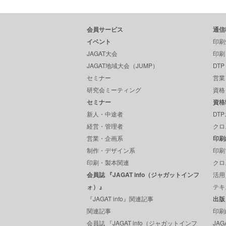
会員サービス
通信
イベント
印刷
JAGAT大会
印刷
JAGAT地域大会（JUMP）
DT
セミナー
営業
研究会ミーティング
資格
セミナー
資格
新人・中途者
DT
経営・管理者
クロ
営業・企画系
印刷
制作・デザイン系
印刷
印刷・製本関連
クロ
会員誌 『JAGAT info（ジャガットインフ
活用
ォ）』
テキ
『JAGAT info』関連記事
出版
関連記事
印刷
会員誌 『JAGAT info（ジャガットインフ
JA