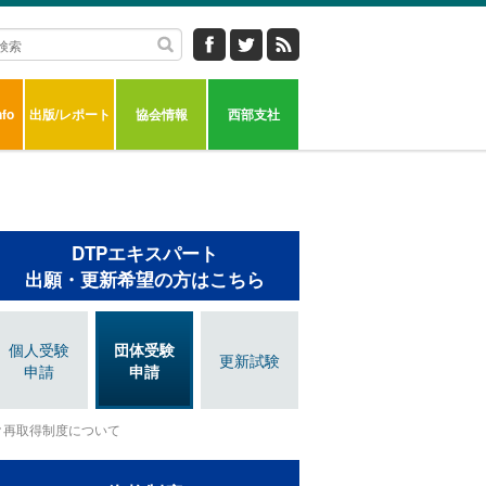
fo
出版/レポート
協会情報
西部支社
DTPエキスパート
出願・更新希望の方はこちら
個人受験
団体受験
更新試験
申請
申請
再取得制度について