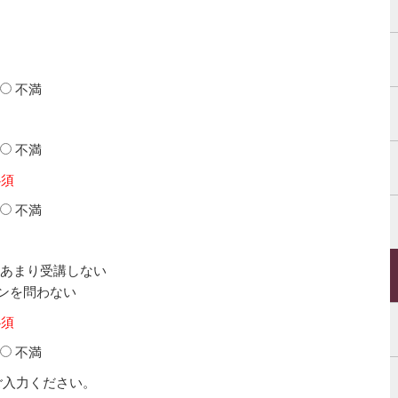
不満
不満
必須
不満
あまり受講しない
ンを問わない
必須
不満
ご入力ください。