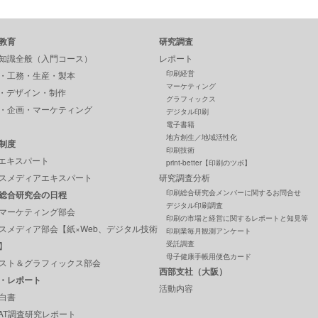
教育
研究調査
知識全般（入門コース）
レポート
印刷経営
・工務・生産・製本
マーケティング
P・デザイン・制作
グラフィックス
・企画・マーケティング
デジタル印刷
電子書籍
地方創生／地域活性化
制度
印刷技術
Pエキスパート
print-better【印刷のツボ】
スメディアエキスパート
研究調査分析
印刷総合研究会メンバーに関するお問合せ
総合研究会の日程
デジタル印刷調査
マーケティング部会
印刷の市場と経営に関するレポートと知見等
スメディア部会【紙×Web、デジタル技術
印刷業毎月観測アンケート
受託調査
】
母子健康手帳用便色カード
スト＆グラフィックス部会
西部支社（大阪）
・レポート
活動内容
白書
GAT調査研究レポート