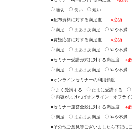
適切
長い
短い
■配布資料に対する満足度
※必須
満足
まあまあ満足
やや不満
■質疑応答に対する満足度
※必須
満足
まあまあ満足
やや不満
■セミナー受講形式に対する満足度
※
満足
まあまあ満足
やや不満
■オンラインセミナーの利用頻度
よく受講する
たまに受講する
内容がよければオンライン・オフライ
■セミナー運営全般に対する満足度
※
満足
まあまあ満足
やや不満
■その他ご意見等ございましたら下記に