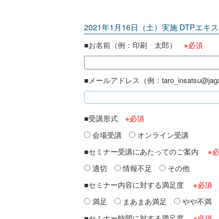
2021年1月16日（土）実施 DTP
■お名前（例：印刷 太郎）
※必須
■メールアドレス（例：taro_insatsu@jaga
■受講形式
※必須
会場受講
オンライン受講
■セミナー受講にあたってのご案内
※
適切
情報不足
その他
■セミナー内容に対する満足度
※必須
満足
まあまあ満足
やや不満
■セミナー時間に対する満足度
※必須