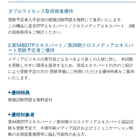
ダブルライセンス取得推進優待
受験予定者入手必須の模擬試験問題を無料にて進呈いたします。
この機会に是非DTPエキスパート／クロスメディアエキスパート 2種
の資格取得をご検討ください。
2.第54期DTPエキスパート／第28期クロスメディアエキスパ
ート受験予定者ご優待
メディアビジネスの牽引役となるべきより多くの人材に対し、本試験
を受験しやすい環境を提供するため、現役エキスパートの方のご紹介
により受験予定の方の 受験準備にご利用いただける優待特典をご案内
いたします。
優待特典
模擬試験問題を無料送付
優待対象者
第54期DTPエキスパート／第30期クロスメディアエキスパート認証試
験を受験予定で、今後印刷メディア設計およびコミュニケーション戦
略の企画提案展開等に臨む可能性のある方。