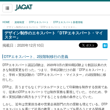
HOME
資格制度
DTPエキスパート
DTPエキスパート新着情報
デザイン制作のエキスパート「DTPエキスパート・マイスター」
デザイン制作のエキスパート「DTPエキスパート・マイ
スター」
掲載日：2020年12月10日
DTPエキスパート、2段階制移行の意義
DTPエキスパート認証試験は、2020年3月の第53期試験より創設以来の大
きな制度変更を行った。つまり、学科試験だけの新「DTPエキスパート」
と、学科＋実技試験の「DTPエキスパート・マイスター」の2段階制に移
行した。
DTPは、言うまでもなくデジタルデータとして印刷物を制作する技術であ
り、従来のDTPエキスパートでは制作実務を重視していた。そのため、学
科＋実技試験の両方をクリアすることを合格の条件としていた。
しかし、近年は営業担当者や営業企画部門の方の受験も増えている。DTP
エキスパートを通じて社員の教育・スキルアップを図ろうとする関係者