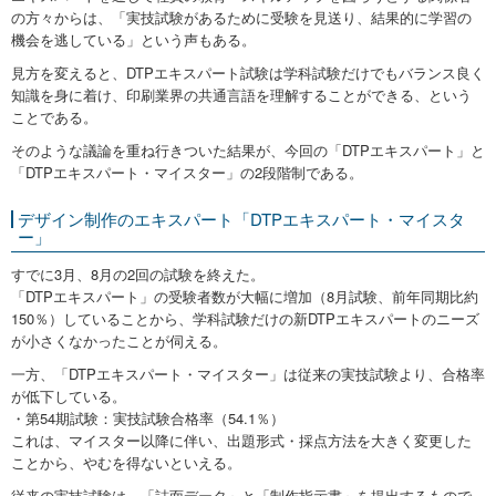
の方々からは、「実技試験があるために受験を見送り、結果的に学習の
機会を逃している」という声もある。
見方を変えると、DTPエキスパート試験は学科試験だけでもバランス良く
知識を身に着け、印刷業界の共通言語を理解することができる、という
ことである。
そのような議論を重ね行きついた結果が、今回の「DTPエキスパート」と
「DTPエキスパート・マイスター」の2段階制である。
デザイン制作のエキスパート「DTPエキスパート・マイスタ
ー」
すでに3月、8月の2回の試験を終えた。
「DTPエキスパート」の受験者数が大幅に増加（8月試験、前年同期比約
150％）していることから、学科試験だけの新DTPエキスパートのニーズ
が小さくなかったことが伺える。
一方、「DTPエキスパート・マイスター」は従来の実技試験より、合格率
が低下している。
・第54期試験：実技試験合格率（54.1％）
これは、マイスター以降に伴い、出題形式・採点方法を大きく変更した
ことから、やむを得ないといえる。
従来の実技試験は、「誌面データ」と「制作指示書」を提出するもので