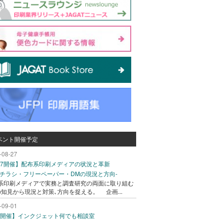
ベント開催予定
-08-27
/27開催】配布系印刷メディアの状況と革新
込チラシ・フリーペーパー・DMの現況と方向-
系印刷メディアで実務と調査研究の両面に取り組む
の知見から現況と対策､方向を捉える。 企画...
-09-01
/1開催】インクジェット何でも相談室