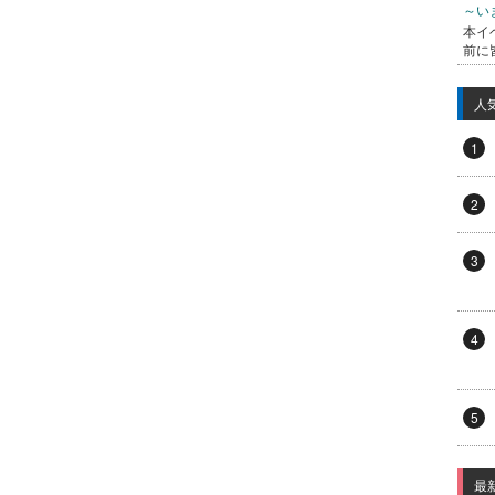
～い
本イ
前に
人
1
2
3
4
5
最