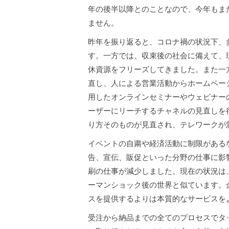
年の後半以降とのことなので、今年もまだ
ません。
昨年を振り返ると、コロナ禍の状況下、
す。一方では、収束後の社会に備えて、
休資源をフリーズしてきました。また一
直し、人による営業活動からホームペー
用したオンラインセミナーやウェビナー
ーザーにリーチするチャネルの見直しを
り方そのものが見直され、テレワークが
イベントの自粛や経済活動に制限がある
告、宣伝、販促といった分野の仕事に影
刷の仕事が減少しました。現在の状況は
ーマンショック後の世界と似ています。
スを提供するよりは本質的なサービスを
受注から納品までの全てのプロセスでタ