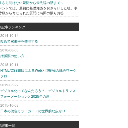
まさら聞けない疑問から最先端の話まで～
ベントでは、最初に基礎知識をおさらいした後、事
皆様から寄せられた質問に時間の限りお答...
気記事ランキング
2014-10-14
改めて稼働率を整理する
2016-08-08
括弧類の使い方
2018-10-11
HTML/CSS組版によるWebと印刷物の統合ワーク
フロー
2019-05-27
デジタル化ってなんだろう？～デジタルトランス
フォーメーションと2025年の崖
2015-10-08
日本の便色カラーカードの世界的な広がり
新記事一覧