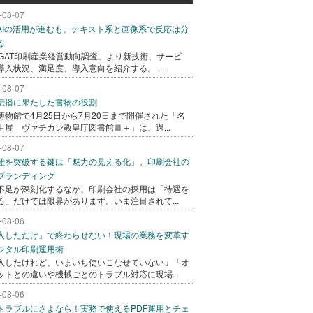
-08-07
AIの活用が進むも、テキスト系と画像系で反応は分
る
AGAT印刷産業経営動向調査」より新技術、サービ
導入状況、満足度、導入意向を紹介する。 ...
-08-07
伝播に果たした書物の役割
博物館で4月25日から7月20日まで開催された「名
生展 ヴァチカン教皇庁図書館Ⅲ＋」は、過...
-08-07
難を突破する鍵は「魅力の見える化」。印刷会社の
ブランディング
不足が深刻化するなか、印刷会社の採用は「待遇を
る」だけでは限界があります。いま注目されて...
-08-06
入しただけ」で終わらせない！現場の業務を変革す
ジタル印刷運用術
入したけれど、いまいち使いこなせていない」「オ
ットとの違いや機械ごとのトラブル対応に現場...
-08-06
トラブルにさよなら！実務で使えるPDF運用とチェ