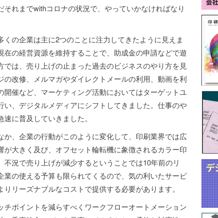
それまでwithコロナの状況で、やっていかなければなり
多くの企業は主に2つのことに注力してきたように見えま
現在の経営資源を維持することで、助成金の申請などで遊
方では、売り上げの止まった過去のビジネスのやり方を見
ジの改修、メルマガやダイレクトメールの利用、動画を利
の開催など、マーケティング活動においてはターゲットユ
行い、デジタルメディアにシフトしてきました。仕事のや
急速に普及していきました。
なか、企業の行動がこのように変化して、印刷業界では広
響が大きく及び、オフセット輪転機に象徴されるカラー印
、不況で売り上げが減少するということでは10年前のリ
企業の使える予算も限られてくるので、気の利いたサービ
よりリーズナブルなコストで提供する必要があります。
ッチポイントを減らすべくワークフローオートメーション