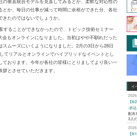
社の垂直統合モデルを見直してみるとか、柔軟な対応性の
るとか、毎日の仕事が減って時間に余裕ができた分、各社
できたのではないでしょうか。
集客することができなかったので、トピック技術セミナー
AT大会もオンラインになりました。当初はやや不馴れだった
スムーズにいくようになりました。2月の3日から28日
試みとしてリアルとオンラインでハイブリッドなイベントとし
しております。今年が各社の皆様にとりましてより良い一
挨拶とさせていただきます。
イ
2026
【8
-折
配布
3人
2026
【9