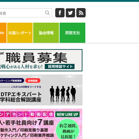
fo
出版/レポート
協会情報
西部支社