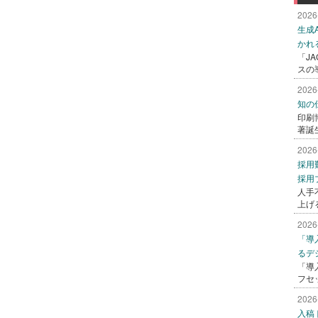
2026
生成
かれ
「J
スの
2026
知の
印刷
著誕
2026
採用
採用
人手
上げ
2026
「導
るデ
「導
フセ
2026
入稿