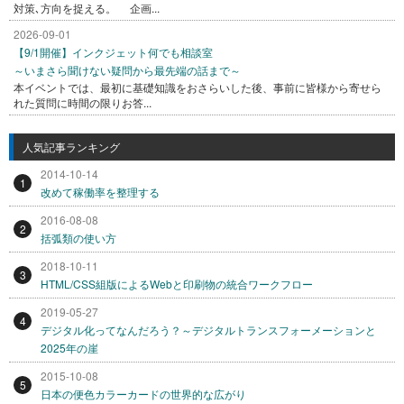
対策､方向を捉える。 企画...
2026-09-01
【9/1開催】インクジェット何でも相談室
～いまさら聞けない疑問から最先端の話まで～
本イベントでは、最初に基礎知識をおさらいした後、事前に皆様から寄せら
れた質問に時間の限りお答...
人気記事ランキング
2014-10-14
1
改めて稼働率を整理する
2016-08-08
2
括弧類の使い方
2018-10-11
3
HTML/CSS組版によるWebと印刷物の統合ワークフロー
2019-05-27
4
デジタル化ってなんだろう？～デジタルトランスフォーメーションと
2025年の崖
2015-10-08
5
日本の便色カラーカードの世界的な広がり