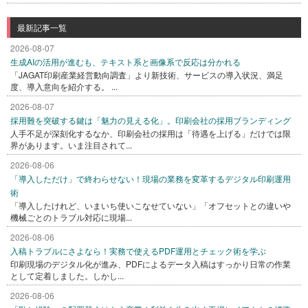
最新記事一覧
2026-08-07
生成AIの活用が進むも、テキスト系と画像系で反応は分かれる
「JAGAT印刷産業経営動向調査」より新技術、サービスの導入状況、満足
度、導入意向を紹介する。 ...
2026-08-07
採用難を突破する鍵は「魅力の見える化」。印刷会社の採用ブランディング
人手不足が深刻化するなか、印刷会社の採用は「待遇を上げる」だけでは限
界があります。いま注目されて...
2026-08-06
「導入しただけ」で終わらせない！現場の業務を変革するデジタル印刷運用
術
「導入したけれど、いまいち使いこなせていない」「オフセットとの違いや
機械ごとのトラブル対応に現場...
2026-08-06
入稿トラブルにさよなら！実務で使えるPDF運用とチェック術を学ぶ
印刷現場のデジタル化が進み、PDFによるデータ入稿はすっかり日常の作業
として定着しました。しかし...
2026-08-06