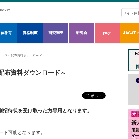
通信教育
資格制度
研究調査
研究会
page
JAGAT in
ファレンス～配布資料ダウンロード～
ス～配布資料ダウンロード～
別招待状を受け取った方専用となります。
ード可能となります。