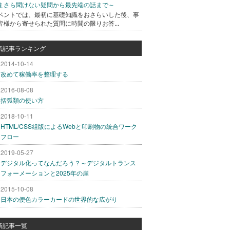
まさら聞けない疑問から最先端の話まで～
ベントでは、最初に基礎知識をおさらいした後、事
皆様から寄せられた質問に時間の限りお答...
気記事ランキング
2014-10-14
改めて稼働率を整理する
2016-08-08
括弧類の使い方
2018-10-11
HTML/CSS組版によるWebと印刷物の統合ワーク
フロー
2019-05-27
デジタル化ってなんだろう？～デジタルトランス
フォーメーションと2025年の崖
2015-10-08
日本の便色カラーカードの世界的な広がり
新記事一覧