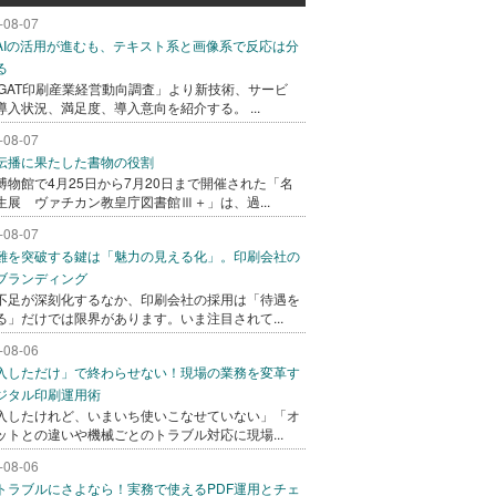
-08-07
AIの活用が進むも、テキスト系と画像系で反応は分
る
AGAT印刷産業経営動向調査」より新技術、サービ
導入状況、満足度、導入意向を紹介する。 ...
-08-07
伝播に果たした書物の役割
博物館で4月25日から7月20日まで開催された「名
生展 ヴァチカン教皇庁図書館Ⅲ＋」は、過...
-08-07
難を突破する鍵は「魅力の見える化」。印刷会社の
ブランディング
不足が深刻化するなか、印刷会社の採用は「待遇を
る」だけでは限界があります。いま注目されて...
-08-06
入しただけ」で終わらせない！現場の業務を変革す
ジタル印刷運用術
入したけれど、いまいち使いこなせていない」「オ
ットとの違いや機械ごとのトラブル対応に現場...
-08-06
トラブルにさよなら！実務で使えるPDF運用とチェ