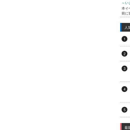
～い
本イ
前に
人
1
2
3
4
5
最