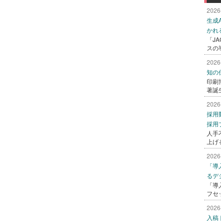
2026
生成
かれ
「J
スの
2026
知の
印刷
著誕
2026
採用
採用
人手
上げ
2026
「導
るデ
「導
フセ
2026
入稿