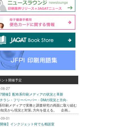
ベント開催予定
-08-27
/27開催】配布系印刷メディアの状況と革新
込チラシ・フリーペーパー・DMの現況と方向-
系印刷メディアで実務と調査研究の両面に取り組む
の知見から現況と対策､方向を捉える。 企画...
-09-01
/1開催】インクジェット何でも相談室