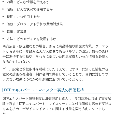
内容：どんな情報を伝えるか
場所：どんな状況で使用するか
時期：いつ使用するか
値段：プロジェクト予算や費用対効果
数量：露出量
方法：どのメディアを使用するか
商品広告・販促物などの場合、さらに商品特性や開発の背景、ターゲッ
トからさらに一歩踏み込んだ人物像であるペルソナの設定、情報の受け
手に期待する行動や、それらに基づいた問題定義といった情報も必要と
なるかもしれない。
ゴール設定と前提条件を明確にしたうえで、セオリーに沿った情報の視
覚化の計画を発注者・制作者間で共有していくことで、目的に対してブ
レのない成果につながる印刷物に近づいていくだろう。
DTPエキスパート・マイスター実技の評価基準
DTPエキスパート認証制度に2段階制*を導入し、学科試験に加えて実技試
験を課す「DTPエキスパート・マイスター」には付加価値を高める実践ス
キルを求め、デザインレイアウトに関する技量を問う方向にシフトし
た。