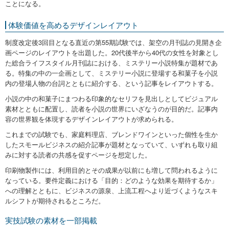
ことになる。
体験価値を高めるデザインレイアウト
制度改定後3回目となる直近の第55期試験では、架空の月刊誌の見開き企
画ページのレイアウトを出題した。20代後半から40代の女性を対象とし
た総合ライフスタイル月刊誌における、ミステリー小説特集が題材であ
る。特集の中の一企画として、ミステリー小説に登場する和菓子を小説
内の登場人物の台詞とともに紹介する、という記事をレイアウトする。
小説の中の和菓子にまつわる印象的なセリフを見出しとしてビジュアル
素材とともに配置し、読者を小説の世界にいざなうのが目的だ。記事内
容の世界観を体現するデザインレイアウトが求められる。
これまでの試験でも、家庭料理店、ブレンドワインといった個性を生か
したスモールビジネスの紹介記事が題材となっていて、いずれも取り組
みに対する読者の共感を促すページを想定した。
印刷物製作には、利用目的とその成果が以前にも増して問われるように
なっている。要件定義における「目的：どのような効果を期待するか」
への理解とともに、ビジネスの源泉、上流工程へより近づくようなスキ
ルシフトが期待されるところだ。
実技試験の素材を一部掲載