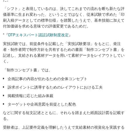
「シフト」と表現しているのは、決してこれまでの流れを断ち新たな評
価基準に生まれ変わった、ということではなく、従来試験で求めた「印
刷入稿データとしての標準仕様」を踏襲したうえで、基本技能に加えて
付加価値を求める意味での評価変更であるためだ。
*『
DTPエキスパート認証試験制度改定
』
実技試験では、前提条件を記載した「実技試験要項」をもとに、発注
者・制作者間で制作方針を共有するための書面「制作コンセプト書」を
記述し、支給される素材データを用いて素材データをレイアウトしてい
く。
「制作コンセプト書」では、
企画記事の内容が伝わるための全体コンセプト
訴求ポイントに誘導するためのレイアウトにおける工夫
掲載情報に応じた組み体裁
ターゲットや企画意図を前提とした配色
などに関する短文記述とともに、それらを踏まえた紙面設計図を記載す
る。
受験者は、上記要件定義を理解したうえで支給素材の視覚化を実践する