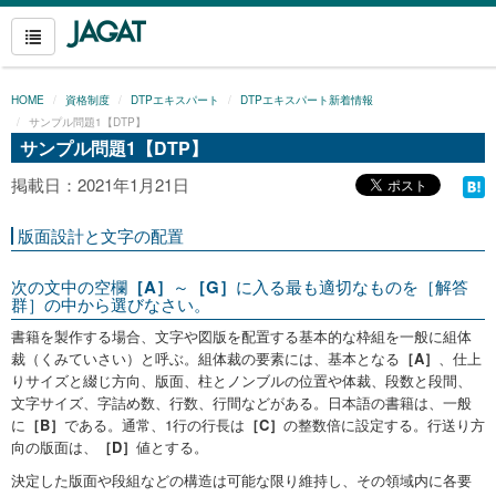
HOME
資格制度
DTPエキスパート
DTPエキスパート新着情報
サンプル問題1【DTP】
サンプル問題1【DTP】
掲載日：2021年1月21日
版面設計と文字の配置
次の文中の空欄
［A］
～
［G］
に入る最も適切なものを［解答
群］の中から選びなさい。
書籍を製作する場合、文字や図版を配置する基本的な枠組を一般に組体
裁（くみていさい）と呼ぶ。組体裁の要素には、基本となる
［A］
、仕上
りサイズと綴じ方向、版面、柱とノンブルの位置や体裁、段数と段間、
文字サイズ、字詰め数、行数、行間などがある。日本語の書籍は、一般
に
［B］
である。通常、1行の行長は
［C］
の整数倍に設定する。行送り方
向の版面は、
［D］
値とする。
決定した版面や段組などの構造は可能な限り維持し、その領域内に各要