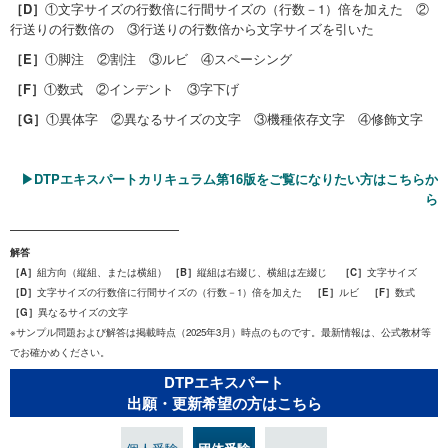
［D］
①文字サイズの行数倍に行間サイズの（行数－1）倍を加えた ②
行送りの行数倍の ③行送りの行数倍から文字サイズを引いた
［E］
①脚注 ②割注 ③ルビ ④スペーシング
［F］
①数式 ②インデント ③字下げ
［G］
①異体字 ②異なるサイズの文字 ③機種依存文字 ④修飾文字
▶DTPエキスパートカリキュラム第16版をご覧になりたい方はこちらか
ら
—————————————
解答
［A］
組方向（縦組、または横組）
［B］
縦組は右綴じ、横組は左綴じ
［C］
文字サイズ
［D］
文字サイズの行数倍に行間サイズの（行数－1）倍を加えた
［E］
ルビ
［F］
数式
［G］
異なるサイズの文字
※サンプル問題および解答は掲載時点（2025年3月）時点のものです。最新情報は、公式教材等
でお確かめください。
DTPエキスパート
出願・更新希望の方はこちら