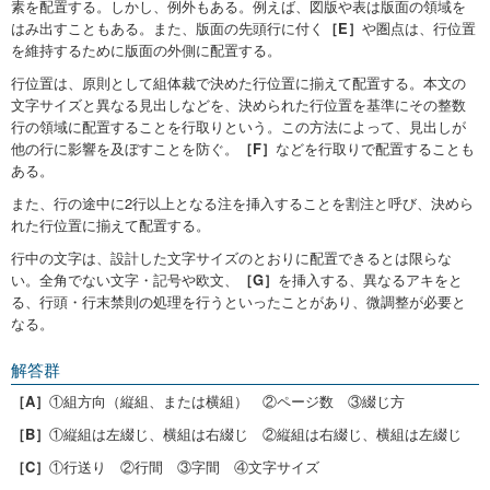
素を配置する。しかし、例外もある。例えば、図版や表は版面の領域を
はみ出すこともある。また、版面の先頭行に付く
［E］
や圏点は、行位置
を維持するために版面の外側に配置する。
行位置は、原則として組体裁で決めた行位置に揃えて配置する。本文の
文字サイズと異なる見出しなどを、決められた行位置を基準にその整数
行の領域に配置することを行取りという。この方法によって、見出しが
他の行に影響を及ぼすことを防ぐ。
［F］
などを行取りで配置することも
ある。
また、行の途中に2行以上となる注を挿入することを割注と呼び、決めら
れた行位置に揃えて配置する。
行中の文字は、設計した文字サイズのとおりに配置できるとは限らな
い。全角でない文字・記号や欧文、
［G］
を挿入する、異なるアキをと
る、行頭・行末禁則の処理を行うといったことがあり、微調整が必要と
なる。
解答群
［A］
①組方向（縦組、または横組） ②ページ数 ③綴じ方
［B］
①縦組は左綴じ、横組は右綴じ ②縦組は右綴じ、横組は左綴じ
［C］
①行送り ②行間 ③字間 ④文字サイズ